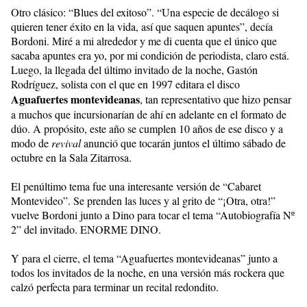
Otro clásico: “Blues del exitoso”. “Una especie de decálogo si
quieren tener éxito en la vida, así que saquen apuntes”, decía
Bordoni. Miré a mi alrededor y me di cuenta que el único que
sacaba apuntes era yo, por mi condición de periodista, claro está.
Luego, la llegada del último invitado de la noche, Gastón
Rodríguez, solista con el que en 1997 editara el disco
Aguafuertes montevideanas
, tan representativo que hizo pensar
a muchos que incursionarían de ahí en adelante en el formato de
dúo. A propósito, este año se cumplen 10 años de ese disco y a
modo de
revival
anunció que tocarán juntos el último sábado de
octubre en la Sala Zitarrosa.
El penúltimo tema fue una interesante versión de “Cabaret
Montevideo”. Se prenden las luces y al grito de “¡Otra, otra!”
vuelve Bordoni junto a Dino para tocar el tema “Autobiografía Nº
2” del invitado. ENORME DINO.
Y para el cierre, el tema “Aguafuertes montevideanas” junto a
todos los invitados de la noche, en una versión más rockera que
calzó perfecta para terminar un recital redondito.