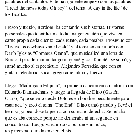
palabras del cantautor. El tema siguiente empezó con las palabras
“I read the news today Oh boy”, del tema “A day in the life” de
los Beatles.
Fresco y lúcido, Bordoni iba contando sus historias. Historias
personales que identifican a toda una generación que vive en
carne propia cada cuento, cada relato, cada palabra. Prosiguió con
“Todos los cowboys van al cielo” y el tema en co-autoría con
Darío Iglesias “Comarca Otaria”, que musicalizó una letra de
Bordoni para formar un tango muy enérgico. También se sumó, y
sumó mucho al espectáculo, Alejandro Ferradás, que con su
guitarra electroacústica agregó adrenalina y fuerza.
Llegó “Madrugada Filipina”, la primera canción en co-autoría con
Eduardo Darnauchans, y luego la llegada de Dino (Gastón
Ciarlo) “que se vino desde Dolores en bondi especialmente para
estar acá” y tocó el tema “The End”. Dino cantó parado y llevó el
tiempo golpeándose la pierna con su mano derecha. Se notaba
que estaba cómodo porque no demoraba ni un segundo en
concentrarse. Luego se retiró sólo por unos minutos,
reapareciendo finalmente en el bis.