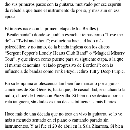
dio sus primeros pasos con la guitarra, motivado por ese espíritu
de rebeldía que tiene el instrumento de por sí, y más aún en esa
época.
El interés nace con la primera etapa de los Beatles (la
“Beatlemania”) donde se podían escuchar temas como “Love me
do” o “Twist and shout”; evoluciona hacia el lado más
psicodélico, y no tanto, de la banda inglesa con los discos
“Sergent Pepper´s Lonely Hearts Club Band” o “Magical Mistery
Tour”; y que sirven como puente para su siguiente etapa, a la que
él mismo denomina “el lado progresivo de Bordoni”: con la
influencia de bandas como Pink Floyd, Jethro Tull y Deep Purple.
En su temprana adolescencia también fue marcado por algunas
canciones de Sui Géneris, hasta que, de casualidad, escuchando la
radio, chocó de frente con Piazzolla. Si bien no se destaca por su
veta tanguera, sin dudas es una de sus influencias más fuertes.
Hace más de una década que no toca en vivo la guitarra, se lo ve
más a menudo sentado en el piano o cantando parado sin
instrumentos. Y así fue el 20 de abril en la Sala Zitarrosa. Si bien