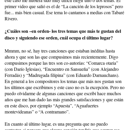
este caso me hubiera sido muy difícil elegir uno o dos temas. El
primer video que salió es el de “La canción de los leprosos” pero
fue... más bien casual. Ese tema lo cantamos a medias con Tabaré
Rivero.
¿Cuáles son –en orden- los tres temas que más te gustan del
disco y siguiendo ese orden, cuál ocupa el último lugar?
Mmmm, no sé, hay tres canciones que estaban inéditas hasta
ahora y que son las que compusimos más recientemente. Digo
compusimos porque las tres son co-autorías: “Comarca otaria”
(con Darío Iglesias), “Encuentro en Sansueña” (con Alejandro
Ferradás) y “Madrugada filipina” (con Eduardo Darnauchans).
En general a los compositores los temas que más nos gustan son
los últimos que escribimos y este caso no es la excepción. Pero no
puedo olvidarme de algunas canciones que escribí hace muchos
años que me han dado las más grandes satisfacciones y que están
en este disco, por ejemplo “Apuesta”, “Aguafuertes
montevideanas” o “A contramano”.
En cuanto al último lugar, es una pregunta que no puedo
contestar, si pensara que alguna canción tendría que ocupar ese