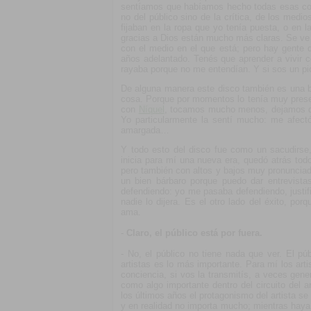
sentíamos que habíamos hecho todas esas cos
no del público sino de la crítica, de los med
fijaban en la ropa que yo tenía puesta, o en 
gracias a Dios están mucho más claras. Se ve 
con el medio en el que está; pero hay gente q
años adelantado. Tenés que aprender a vivir c
rayaba porque no me entendían. Y si sos un pi
De alguna manera este disco también es una bú
cosa. Porque por momentos lo tenía muy prese
con
Níquel
, tocamos mucho menos, dejamos de
Yo particularmente la sentí mucho: me afec
amargada…
Y todo esto del disco fue como un sacudirse,
inicia para mí una nueva era, quedó atrás to
pero también con altos y bajos muy pronuncia
un bien bárbaro porque puedo dar entrevist
defendiendo: yo me pasaba defendiendo, just
nadie lo dijera. Es el otro lado del éxito, po
ama.
-
Claro, el público está por fuera.
- No, el público no tiene nada que ver. El p
artistas es lo más importante. Para mí los ar
conciencia, si vos la transmitís, a veces gen
como algo importante dentro del circuito del a
los últimos años el protagonismo del artista se
y en realidad no importa mucho; mientras haya