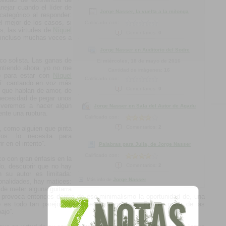
nejar cuando el líder de
Jorge Nasser, la vuelta a la milonga
categórico al responder:
l mejor de los casos, si
Calificado con:
s, las virtudes de
Níquel
Comentarios:
0
, incluso muchas veces a
Jorge Nasser en Auditorio del Sodre
sco solista. Las ganas de
El
miércoles, 18 de mayo de 2016
ntiendo ahora: yo no me
Cantidad de imágenes:
16
o para estar con
Níquel
Calificado con:
sí: cantando en voz más
Comentarios:
0
s que hablan de amor, de
a necesidad de pegar unos
olveremos a hacer algún
Jorge Nasser en Sala del Autor de Agadu
ente una ruptura.
Calificado con:
Comentarios:
2
 como alguien que pinta
os: lo necesita para
 en el intento”.
Palabras para Julia, de Jorge Nasser
Calificado con:
o con gran énfasis en la
do, descubrir que no hay
Comentarios:
2
 su autor es limitada:
Jorge Nasser
Más info de
onalidades, hay matices:
y de meter alguna guitarra
e provoca entonces dentro de ese minimalismo la oportunidad de, una
 es todo tan parejo, que no es todo milonga. Eso es parte de las
ajo”.