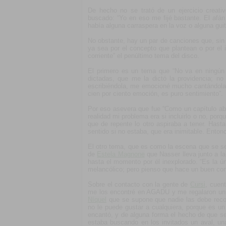
De hecho no se trató de un ejercicio creativ
buscado: “Yo en eso me fijé bastante. El afán 
había alguna carraspera en la voz o alguna gui
No obstante, hay un par de canciones que, sin a
ya sea por el concepto que plantean o por el 
corriente” el penúltimo tema del disco.
El primero es un tema que “No va en ningún 
dictadas, que me la dictó la providencia; 
escribiéndola, me emocioné mucho cantándola
cien por ciento emoción, es puro sentimiento”.
Por eso asevera que fue “Como un capítulo ab
realidad mi problema era si incluirlo o no, porqu
que de repente lo otro aspiraba a tener. Has
sentido si no estaba, que era inimitable. Entonc
El otro tema, que es como la escena que se sep
de
Estela Magnone
que Nasser lleva junto a l
hasta el momento por él inexplorado. “Es la ú
melancólico; pero pienso que hace un buen cor
Sobre el contacto con la gente de
Cursi
, cuen
me los encontré en AGADU y me regalaron un 
Níquel
que se supone que nadie las debe reco
no le puede gustar a cualquiera, porque es u
encantó, y de alguna forma el hecho de que 
estaba buscando en los invitados un aval, un