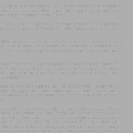
o o de un resultado intuitivo, sino de un objetivo conscientemente
perfeccionista en este disco lo puse en el equilibrio y no tanto en sí
tarra que podía haberse hecho mejor”.
tentar contra ese equilibrio, se despegan de la continuidad del disco,
impacto que provocan: “Maestra”, el surco número once, y “Contra la
disco, ni deja de estar en ningún disco. Son canciones que te son
no sé, algo de arriba. Me emociona muchísimo: me emocioné mucho
, me emocioné mucho grabándola; o sea, es un tema que para mí es
solutamente aparte”, y que su inclusión le generó muchas dudas: “En
e no tenía el balance y el equilibrio de lo otro, las proporciones áureas
ta que una noche me di cuenta que no podía no estar, que nada tenía
es la incluí”.
ara de la secuencia general, es “Contra la corriente”, la composición
a gente de
Cursi
a un formato rumbero con aires flamencos: un terreno
nica canción que hay para arriba en el disco, porque es un disco muy
te”.
ta que el mismo fue relativamente reciente y bastante casual: “Un día
disco, y me hablaron de Doña Teresa y de unas canciones viejas de
rdar. Y me llamó la atención, porque una canción como Doña Teresa
n neo blues, y blues en el ‘89 era impensado. Escuché el disco y me
se fueran sumando tantos consagrados daba la impresión como que yo
a cosa que no era tal, entonces dije: vamos a meter a alguien joven