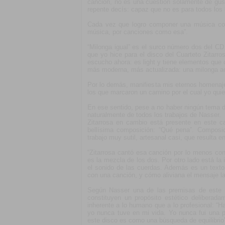
canción, no es una cuestión solamente de gu
repente decís: capaz que no es para todos los 
Cada vez que logro componer una música com
música, por canciones como esa”.
“Milonga igual” es el surco número dos del C
que yo hice para el disco del Cuarteto Zitarr
escucho ahora: es light y tiene elementos que 
más moderna, más actualizada: una milonga ac
Por lo demás, manifiesta mis eternos homenaje
los que marcaron un camino por el cual yo quier
En ese sentido, pese a no haber ningún tema d
naturalmente de todos los trabajos de Nasser.
Zitarrosa en cambio está presente en este c
bellísima composición: “Qué pena”. Composic
trabajo muy sutil, artesanal casi, que resulta 
“Zitarrosa cantó esa canción por lo menos con 
es la mezcla de los dos. Por otro lado está la 
el sonido de las cuerdas. Además es un text
con una canción, y cómo aliviana el mensaje 
Según Nasser una de las premisas de este tra
constituyen un propósito estético deliberad
inherente a lo humano que a lo profesional: “H
yo nunca tuve en mi vida. Yo nunca fui una 
este disco es como una búsqueda de equilibrio