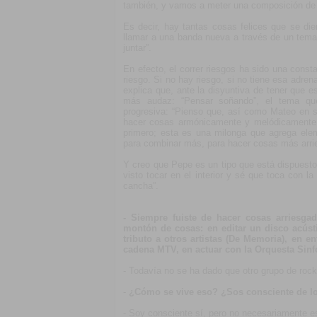
también, y vamos a meter una composición de 
Es decir, hay tantas cosas felices que se di
llamar a una banda nueva a través de un tem
juntar”.
En efecto, el correr riesgos ha sido una const
riesgo. Si no hay riesgo, si no tiene esa adre
explica que, ante la disyuntiva de tener que 
más audaz: “Pensar soñando”, el tema q
progresiva: “Pienso que, así como Mateo en s
hacer cosas armónicamente y melódicamente q
primero; esta es una milonga que agrega ele
para combinar más, para hacer cosas más arri
Y creo que Pepe es un tipo que está dispuesto 
visto tocar en el interior y sé que toca con l
cancha”.
- Siempre fuiste de hacer cosas arries
montón de cosas: en editar un disco acúst
tributo a otros artistas (De Memoria), en e
cadena MTV, en actuar con la Orquesta Sinf
- Todavía no se ha dado que otro grupo de rock
-
¿Cómo se vive eso? ¿Sos consciente de l
- Soy consciente sí, pero no necesariamente e