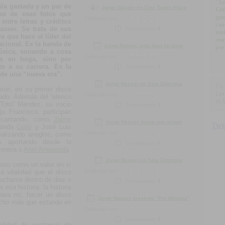
"Ga
púa gastada y un par de
Jorge Nasser en Cine Teatro Plaza
Gen
as de esas fotos que
gan
Calificado con:
entre letras y créditos
can
sser. Se trata de sus
Comentarios:
0
ten
a que hace el líder del
com
acional. Es la banda de
Jorge Nasser, solo bien se lame
par
úsica, sonando a cosa
Calificado con:
as en boga, sino por
to a su carrera. Es la
Comentarios:
0
 de una “nueva era”.
Jorge Nasser en Sala Zitarrosa
Un 
iori, en su primer disco
Leo
Calificado con:
ñado. Además del “elenco
en 
 “Toto” Mendez, su socio
Comentarios:
1
o Francisco, participan
en cantando, como
Jaime
Jorge Nasser, hasta que aclare
banda
Cursi
y José Luis
Calificado con:
alizando arreglos, como
s aportando desde lo
Comentarios:
0
oreira o
Ariel Ameijenda
.
Jorge Nasser en Sala Zitarrosa
esto como un valor en sí
 vitalidad que el disco
Calificado con:
ucharse dentro de diez o
Comentarios:
0
 esa historia: la historia
para mí, hacer un disco
Jorge Nasser presenta “Por Milonga”
ucho más que estando en
Calificado con:
Comentarios:
0
ilidad de existencia de