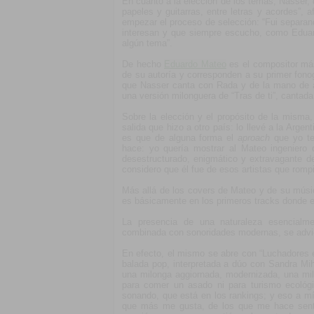
En cuanto a la elección de los temas, Nasser, 
papeles y guitarras, entre letras y acordes”, a
empezar el proceso de selección: “Fui separand
interesan y que siempre escucho, como Eduardo
algún tema”.
De hecho
Eduardo Mateo
es el compositor más
de su autoría y corresponden a su primer fonog
que Nasser canta con Rada y de la mano de a
una versión milonguera de “Tras de ti”, cantad
Sobre la elección y el propósito de la misma,
salida que hizo a otro país: lo llevé a la Arg
es que de alguna forma el
aproach
que yo ten
hace: yo quería mostrar al Mateo ingeniero 
desestructurado, enigmático y extravagante de
considero que él fue de esos artistas que rompi
Más allá de los covers de Mateo y de su músic
es básicamente en los primeros tracks donde es
La presencia de una naturaleza esencialm
combinada con sonoridades modernas, se advie
En efecto, el mismo se abre con “Luchadores en
balada pop, interpretada a dúo con Sandra Mi
una milonga aggiornada, modernizada, una mil
para comer un asado ni para turismo ecológi
sonando, que está en los rankings; y eso a m
que más me gusta, de los que me hace sent