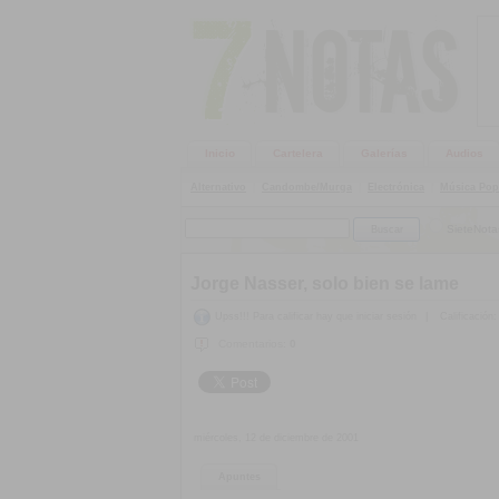
Inicio
Cartelera
Galerías
Audios
Alternativo
|
Candombe/Murga
|
Electrónica
|
Música Pop
SieteNota
Jorge Nasser, solo bien se lame
Upss!!! Para calificar hay que iniciar sesión
|
Calificación:
Comentarios:
0
miércoles, 12 de diciembre de 2001
Apuntes