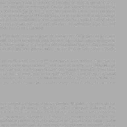
as pero que nadie lo reconocía. Lo único que sentíamos de afuera -
ios- era una gran incomprensión. Decían que éramos comerciales, o se
las boludeces que yo decía; y no se fijaban en esas cosas que ahora
que tiene que pasar el tiempo y uno tiene que aprender a ser paciente
ue le toca ir adelante, y a mí siempre me ha tocado ir cuatro, cinco
on eso y yo no sabía convivir con ese lado aventurero o pionero; me
onero no te van a entender.
squeda de cambiar el agua, de marcar un ciclo: a partir de acá, otra
nte. Durante los últimos años de hecho di muchas menos entrevistas
 hacer cosas; y en parte fue por esa maldad que nos cayó encima.
tó mucho, me hizo mucho daño, me convirtió en una persona medio
 ver todo desde otro ángulo, todo nuevo, todo distinto. Creo que se
do esto que te estoy hablando, esa cosa de repente más rimbombante
dos: con éxito masivo pero también con golpes tremendos. Y me hace
as, porque no tengo que andar quejándome, no me tengo que andar
ificándome, diciendo lo que habíamos hecho porque no escuchaba que
rque por otro lado paso por una obra o voy a la escuela y la gente me
úblico compra los discos o no los compra. El público después de los
tistas son los primeros y después el público y después nada más. Esa
era rechazo porque los que están en el medio quieren ser reconocidos
rte, quieren un protagonismo. Incluso ahora ocurre con el público. En
 traslada al público: ahora la música es una excusa para saltar y bailar
 agite está buenísimo. Es más importante subirse al escenario, que lo