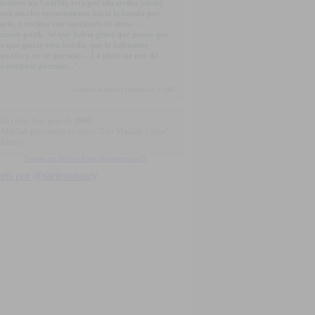
namos un Graffiti, está por ahí arriba (risas).
eró mucho resentimiento hacia la banda por
arlo, y encima con canciones de otros…
ciones punk. Sé que había gente que pensó que
ía que ganar otra banda, que lo habíamos
prado y no sé que más... La plata no nos da
a comprar premios...".
Gabriel Barbieri (Radical), 1/2007
día como hoy, pero de
1999
...
 Maslíah presentaba su show "Leo Maslíah y pico"
Milenio
Tweets por @Html.Raw("@sietenotasuy")