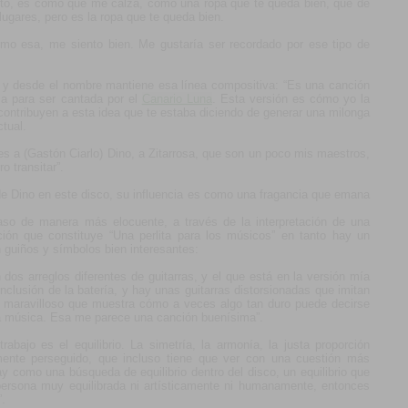
sto, es como que me calza, como una ropa que te queda bien, que de
lugares, pero es la ropa que te queda bien.
o esa, me siento bien. Me gustaría ser recordado por ese tipo de
D y desde el nombre mantiene esa línea compositiva: “Es una canción
osa para ser cantada por el
Canario Luna
. Esta versión es cómo yo la
contribuyen a esta idea que te estaba diciendo de generar una milonga
tual.
s a (Gastón Ciarlo) Dino, a Zitarrosa, que son un poco mis maestros,
o transitar”.
e Dino en este disco, su influencia es como una fragancia que emana
aso de manera más elocuente, a través de la interpretación de una
ión que constituye “Una perlita para los músicos” en tanto hay un
en guiños y símbolos bien interesantes:
dos arreglos diferentes de guitarras, y el que está en la versión mía
inclusión de la batería, y hay unas guitarras distorsionadas que imitan
o maravilloso que muestra cómo a veces algo tan duro puede decirse
la música. Esa me parece una canción buenísima”.
bajo es el equilibrio. La simetría, la armonía, la justa proporción
amente perseguido, que incluso tiene que ver con una cuestión más
ay como una búsqueda de equilibrio dentro del disco, un equilibrio que
persona muy equilibrada ni artísticamente ni humanamente, entonces
”.