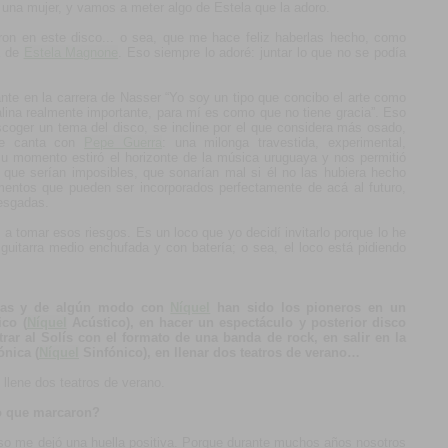
una mujer, y vamos a meter algo de Estela que la adoro.
eron en este disco... o sea, que me hace feliz haberlas hecho, como
a de
Estela Magnone
. Eso siempre lo adoré: juntar lo que no se podía
ante en la carrera de Nasser “Yo soy un tipo que concibo el arte como
nalina realmente importante, para mí es como que no tiene gracia”. Eso
escoger un tema del disco, se incline por el que considera más osado,
ue canta con
Pepe Guerra
: una milonga travestida, experimental,
u momento estiró el horizonte de la música uruguaya y nos permitió
ue serían imposibles, que sonarían mal si él no las hubiera hecho
mentos que pueden ser incorporados perfectamente de acá al futuro,
esgadas.
a tomar esos riesgos. Es un loco que yo decidí invitarlo porque lo he
a guitarra medio enchufada y con batería; o sea, el loco está pidiendo
gadas y de algún modo con
Níquel
han sido los pioneros en un
ico (
Níquel
Acústico), en hacer un espectáculo y posterior disco
ntrar al Solís con el formato de una banda de rock, en salir en la
ónica (
Níquel
Sinfónico), en llenar dos teatros de verano…
 llene dos teatros de verano.
o que marcaron?
so me dejó una huella positiva. Porque durante muchos años nosotros