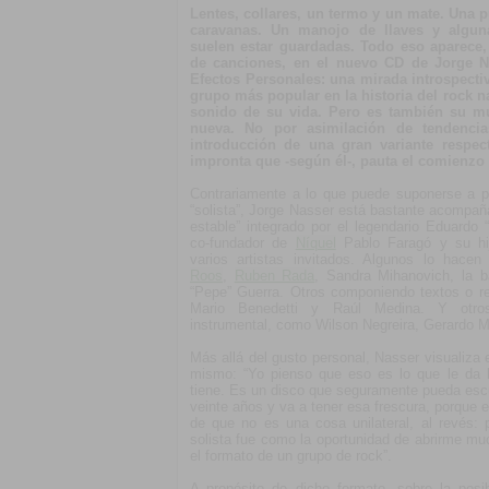
Lentes, collares, un termo y un mate. Una 
caravanas. Un manojo de llaves y algun
suelen estar guardadas. Todo eso aparece, 
de canciones, en el nuevo CD de Jorge Na
Efectos Personales: una mirada introspectiv
grupo más popular en la historia del rock n
sonido de su vida. Pero es también su m
nueva. No por asimilación de tendenci
introducción de una gran variante respec
impronta que -según él-, pauta el comienzo
Contrariamente a lo que puede suponerse a pr
“solista”, Jorge Nasser está bastante acompa
estable” integrado por el legendario Eduardo
co-fundador de
Níquel
Pablo Faragó y su hij
varios artistas invitados. Algunos lo hac
Roos
,
Ruben Rada
, Sandra Mihanovich, la 
“Pepe” Guerra. Otros componiendo textos o re
Mario Benedetti y Raúl Medina. Y otro
instrumental, como Wilson Negreira, Gerardo M
Más allá del gusto personal, Nasser visualiza 
mismo: “Yo pienso que eso es lo que le da la
tiene. Es un disco que seguramente pueda esc
veinte años y va a tener esa frescura, porque es
de que no es una cosa unilateral, al revés: 
solista fue como la oportunidad de abrirme m
el formato de un grupo de rock”.
A propósito de dicho formato, sobre la posib