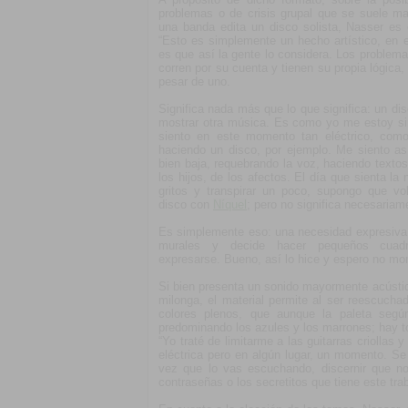
problemas o de crisis grupal que se suele ma
una banda edita un disco solista, Nasser es 
“Esto es simplemente un hecho artístico, en e
es que así la gente lo considera. Los problema
corren por su cuenta y tienen su propia lógica
pesar de uno.
Significa nada más que lo que significa: un di
mostrar otra música. Es como yo me estoy si
siento en este momento tan eléctrico, com
haciendo un disco, por ejemplo. Me siento a
bien baja, requebrando la voz, haciendo texto
los hijos, de los afectos. El día que sienta l
gritos y transpirar un poco, supongo que v
disco con
Níquel
; pero no significa necesariam
Es simplemente eso: una necesidad expresiva,
murales y decide hacer pequeños cuadr
expresarse. Bueno, así lo hice y espero no morir
Si bien presenta un sonido mayormente acústic
milonga, el material permite al ser reescucha
colores plenos, que aunque la paleta según
predominando los azules y los marrones; hay t
“Yo traté de limitarme a las guitarras criollas 
eléctrica pero en algún lugar, un momento. S
vez que lo vas escuchando, discernir que no
contraseñas o los secretitos que tiene este trab