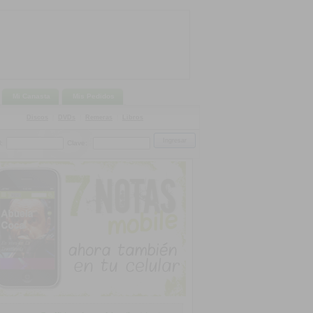
Mi Canasta
Mis Pedidos
Discos
|
DVDs
|
Remeras
|
Libros
:
Clave: