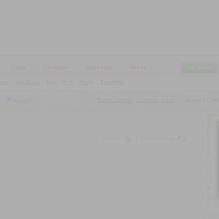
Videos
Intérpretes
Video Clips
Música
La Tienda
ular
|
Jazz/Blues
|
Pop
|
Rock
|
Tango
|
Especiales
Nuevo Usuario
Recuperar Clave
Usuario o Email
s
Google
|
Imprimir
|
Enviar por email