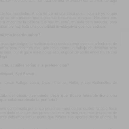
a ser revolucionario, se trata de una expresión del espíritu, de algo
cer los mandados. Ahora es como una cosa que... ¡qué sé yo lo que
aja de otra manera que siguiendo tendencias o reglas. Nosotros nos
a encontrar la belleza que hay en esto”, en toda esta tragedia, para
tidumbre hay toda una posibilidad investigativa que nos seduce.
 misma incertidumbre?
cosas que exigen la participación nuestra como oyentes o lectores de
gamos para poner en eso, que haya como un trabajo de descifrar pero
sas sino, por el goce estético de eso, el goce de poder encontrarse con
lega.
arte, ¿cuáles serían sus preferencias?
iohead, Syd Barrett...
tán César Vallejo, Lorca, Dylan Thomas, Rulfo, y Los Redonditos de
l.
tula del disco, ¿se puede decir que Buceo Invisible tiene una
ue colabora desde la periferia?
tuvo conformada por cinco personas –una de las cuales falleció hace
pero dado que nuestras presentaciones en vivo eran más muestras de
ente debíamos incluir gente que hiciera sus aportes desde el cine, la