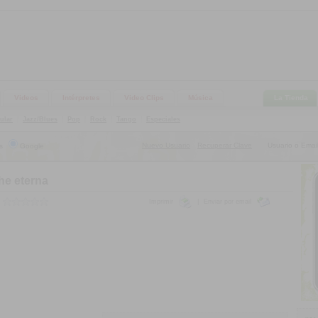
Videos
Intérpretes
Video Clips
Música
La Tienda
ular
|
Jazz/Blues
|
Pop
|
Rock
|
Tango
|
Especiales
Nuevo Usuario
Recuperar Clave
Usuario o Email
s
Google
|
he eterna
Imprimir
|
Enviar por email