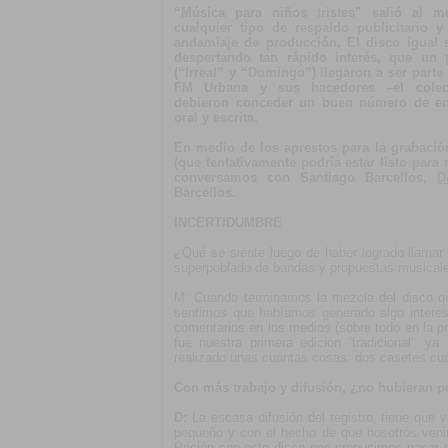
“Música para niños tristes” salió al m
cualquier tipo de respaldo publicitario 
andamiaje de producción. El disco igual 
despertando tan rápido interés, que un
(“Irreal” y “Domingo”) llegaron a ser part
FM Urbana y sus hacedores –el colect
debieron conceder un buen número de ent
oral y escrita.
En medio de los aprestos para la grabació
(que tentativamente podría estar listo para
conversamos con Santiago Barcellos,
D
Barcellos.
INCERTIDUMBRE
¿Qué se siente luego de haber logrado llamar
superpoblado de bandas y propuestas musical
M: Cuando terminamos la mezcla del disco q
sentimos que habíamos generado algo interesa
comentarios en los medios (sobre todo en la pr
fue nuestra primera edición ‘tradicional’, 
realizado unas cuantas cosas: dos casetes cuas
Con más trabajo y difusión, ¿no hubieran p
D:
La escasa difusión del registro, tiene que 
pequeño y con el hecho de que nosotros veni
Recién con este disco nos propusimos pasar d