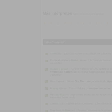
Más Intérpretes
[Click en la letra para ampliar]
a
b
c
d
e
f
g
h
i
j
k
Más Contenido
Alfonsina :
Escuchá
Por no saber decir
, un adelanto
Festival Medio y Medio :
Arrancó el habitual festiva
conciertos.
“ChirloProfesional”. Así define la
Gonzalo Brown :
Francisco Fattoruso
en el que han buscado crear u
y pistero”
.
Suena
Sin Mentirte
, adelanto de
Ape
Max Capote :
Escuchá
Las princesas no saben
Franny Glass :
Mónica Navarro :
Hablamos acerca de su nuevo rol co
Alejandro Persichetti)
Cutinella & Chapital Blues Cuarteto :
Con el blues c
Spuntone & Mendaro :
Revisitar clásicos de la músi