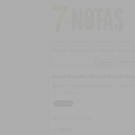
Inicio
Cartelera
Galerías
Audios
Alternativo
|
Candombe/Murga
|
Electrónica
|
Música Pop
SieteNota
Buceo Invisible, Una luz en esta noc
Upss!!! Para calificar hay que iniciar sesión
|
Calificación:
Comentarios:
0
domingo, 27 de enero de 2008
Apuntes