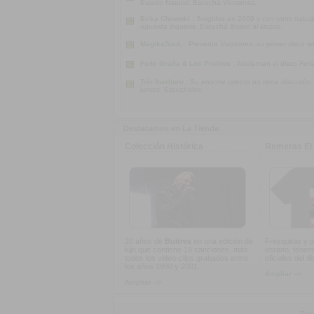
Estado Natural. Escuchá
Ventanas
.
Erika Chuwoki :
Surgidos en 2009 y con otros traba
aguarda inquieta
. Escuchá
Boicot al kiosco
.
MagikaSouL :
Presenta
Verziones
, su primer disco s
Fede Graña & Los Prolijos :
Adelantan el disco
Feri
Trío Ibarburu :
Su enorme talento no tiene discusión
juntos. Escuchalos.
Destacamos en La Tienda
Colección Histórica
Remeras El 
20 años de
Buitres
en una edición de
Fresquitas y p
lujo que contiene 18 canciones, más
verano, tenem
todos los video-clips grabados entre
oficiales del d
los años 1990 y 2001
Ampliar -->
Ampliar -->
Tipo