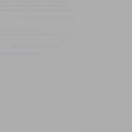
sotros, cuando empezamos a hacer las cosas
n, fue cuando nos dejamos de joder con que
ríamos hacer un CD para hacer unos mangos".
Pedro Dalton (Buenos Muchachos) , 6/2002
día como hoy, pero de
2014
...
l Castro presentaba el disco "Tintabrava, canciones
historia", en Teatro Circular
Tweets por @Html.Raw("@sietenotasuy")