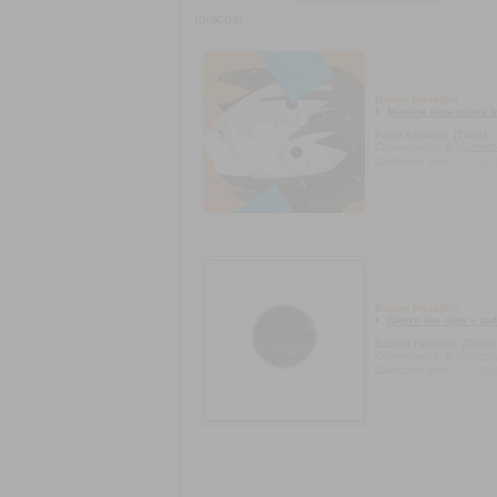
[DISCOS]
Buceo Invisible
Música para niños t
Perro Andaluz
[2006]
[Coment
Comentarios:
0
Calificado con:
Buceo Invisible
Cierro los ojos y to
Bizarro Records
[2009]
[Coment
Comentarios:
0
Calificado con: