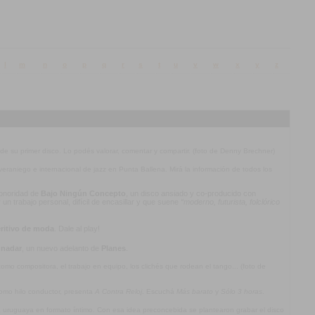
l
m
n
o
p
q
r
s
t
u
v
w
x
y
z
 de su primer disco. Lo podés valorar, comentar y compartir. (foto de Denny Brechner)
l veraniego e internacional de jazz en Punta Ballena. Mirá la información de todos los
 sonoridad de
Bajo Ningún Concepto
, un disco ansiado y co-producido con
n trabajo personal, difícil de encasillar y que suene
“moderno, futurista, folclórico
ritivo de moda
. Dale al play!
 nadar
, un nuevo adelanto de
Planes
.
mo compositora, el trabajo en equipo, los clichés que rodean el tango... (foto de
omo hilo conductor, presenta
A Contra Reloj
. Escuchá
Más barato
y
Sólo 3 horas
.
ca uruguaya en formato íntimo. Con esa idea preconcebida se plantearon grabar el disco