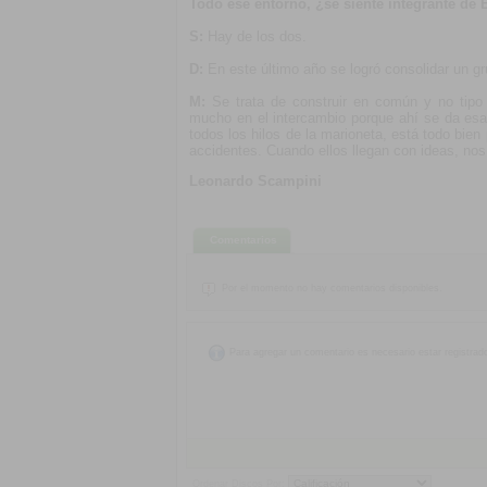
Todo ese entorno, ¿se siente integrante de
S:
Hay de los dos.
D:
En este último año se logró consolidar un g
M:
Se trata de construir en común y no tip
mucho en el intercambio porque ahí se da es
todos los hilos de la marioneta, está todo bie
accidentes. Cuando ellos llegan con ideas, nos
Leonardo Scampini
Comentarios
Por el momento no hay comentarios disponibles.
Para agregar un comentario es necesario estar registrad
Ordenar Discos Por: