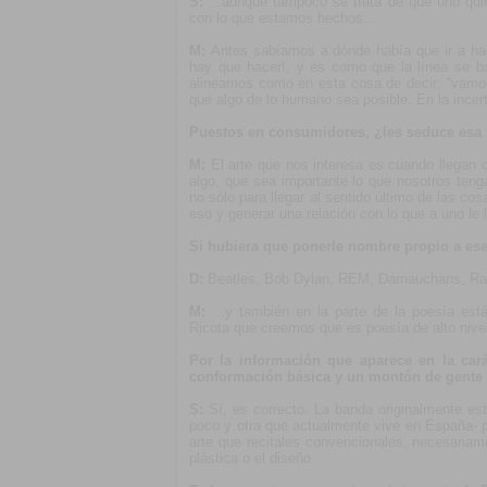
S:
...aunque tampoco se trata de que uno quier
con lo que estamos hechos...
M:
Antes sabíamos a dónde había que ir a ha
hay que hacer!, y es como que la línea se b
alineamos como en esta cosa de decir: “vamos 
que algo de lo humano sea posible. En la incer
Puestos en consumidores, ¿les seduce esa
M:
El arte que nos interesa es cuando llegan 
algo, que sea importante lo que nosotros ten
no sólo para llegar al sentido último de las co
eso y generar una relación con lo que a uno le l
Si hubiera que ponerle nombre propio a ese 
D:
Beatles, Bob Dylan, REM, Darnauchans, Rad
M:
...y también en la parte de la poesía es
Ricota que creemos que es poesía de alto nive
Por la información que aparece en la cará
conformación básica y un montón de gente q
S:
Sí, es correcto. La banda originalmente es
poco y otra que actualmente vive en España- 
arte que recitales convencionales, necesariam
plástica o el diseño.