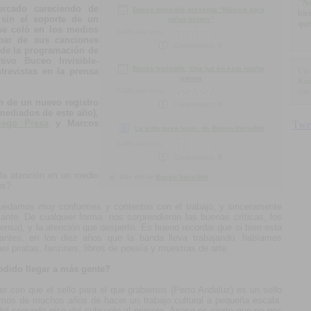
"No
ercado careciendo de
Buceo Invisible presenta “Música para
bie
y sin el soporte de un
niños tristes”
que
se coló en los medios
Calificado con:
 par de sus canciones
Comentarios:
0
e de la programación de
ivo Buceo Invisible-
Buceo Invisible, Una luz en esta noche
revistas en la prensa
Un 
eterna
Raú
Calificado con:
con 
n de un nuevo registro
Comentarios:
0
 mediados de este año),
iego Presa
y Marcos
La vida pasa lejos, de Buceo Invisible
Calificado con:
Comentarios:
0
 la atención en un medio
Buceo Invisible
Más info de
es?
uedamos muy conformes y contentos con el trabajo, y sinceramente
nte. De cualquier forma, nos sorprendieron las buenas críticas, los
ensa), y la atención que despertó. Es bueno recordar que si bien esta
ya antes, en los diez años que la banda lleva trabajando, habíamos
i piratas, fanzines, libros de poesía y muestras de arte.
odido llegar a más gente?
ver con que el sello para el que grabamos (Perro Andaluz) es un sello
mos de muchos años de hacer un trabajo cultural a pequeña escala.
el segundo piso del subsuelo al primero. Acaso es cierto que no nos