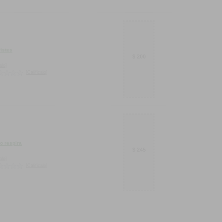
ristes
$ 200
alo]
[Calificalo]
do respira
$ 245
alo]
[Calificalo]