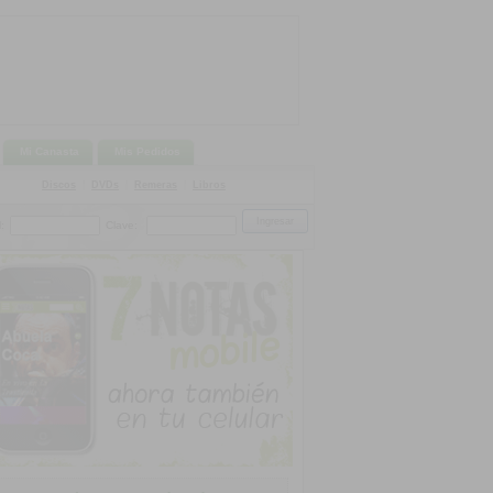
Mi Canasta
Mis Pedidos
Discos
|
DVDs
|
Remeras
|
Libros
:
Clave: