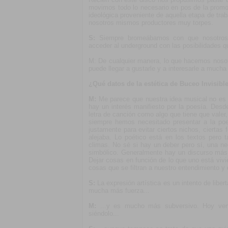
movimos todo lo necesario en pos de la promoc
ideológica proveniente de aquella etapa de trab
nosotros mismos productores muy torpes.
S:
Siempre bromeábamos con que nosotros
acceder al underground con las posibilidades 
M: De cualquier manera, lo que hacemos nosot
puede llegar a gustarle y a interesarle a much
¿Qué datos de la estética de Buceo Invisibl
M:
Me parece que nuestra idea musical no es
hay un interés manifiesto por la poesía. Desd
letra de canción como algo que tiene que valer
siempre hemos necesitado presentar a la poe
justamente para evitar ciertos nichos, cierta
alejaba. Lo poético está en los textos pero
climas. No sé si hay un deber pero sí, una ne
simbólico. Generalmente hay un discurso más l
Dejar cosas en función de lo que uno está vivi
cosas que se filtran a nuestro entendimiento y
S:
La expresión artística es un intento de liber
mucha más fuerza...
M:
...y es mucho más subversivo. Hoy vem
siéndolo...