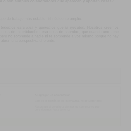
 BI o son simples colaboradores que aparecen y aportan cosas?
rupo de trabajo más estable. El núcleo se amplió.
o
tenemos esta idea y queremos que la ejecuten.
Nosotros creemos
a cosa de incertidumbre, esa cosa de asombro, que cuando uno tiene
n pero no sorprende a nadie ni te sorprende a vos mismo porque no hay
 abren una perspectiva diferente.
o.
Al agregar un comentario:
Esta es la opinión de los internautas, no de SieteNotas
Reservado el derecho a eliminar los comentarios que
consideremos fuera de tema.