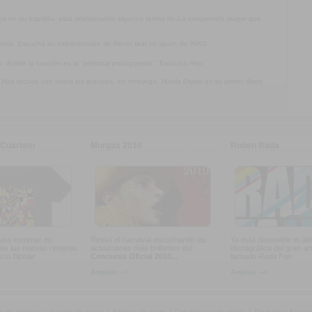
jos en su espalda, está adelantando algunos temas de
La inesperada mugre que
olista. Escuchá su interpretación de
Never tear us apart
, de INXS.
a
, donde la canción es la
"principal protagonista"
. Escuchá
Hoy
.
. Han tocado con todos los grandes, sin embargo,
Huella Digital
es su primer disco
Cuarteto
Murgas 2010
Ruben Rada
ara estrenar en
Reviví el carnaval escuchando las
Ya está disponible el últ
os las nuevas remeras
actuaciones más brillantes del
discográfico del gran art
isco
Bipolar
Concurso Oficial 2010...
llamado
Rada Fan
Ampliar -->
Ampliar -->
s de entrega
|
Gastos de envío
|
Formas de pago
|
Condiciones de venta
|
Preguntas Frecue