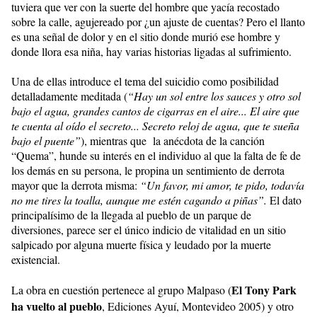
tuviera que ver con la suerte del hombre que yacía recostado
sobre la calle, agujereado por ¿un ajuste de cuentas? Pero el llanto
es una señal de dolor y en el sitio donde murió ese hombre y
donde llora esa niña, hay varias historias ligadas al sufrimiento.
Una de ellas introduce el tema del suicidio como posibilidad
detalladamente meditada (
“Hay un sol entre los sauces y otro sol
bajo el agua, grandes cantos de cigarras en el aire... El aire que
te cuenta al oído el secreto... Secreto reloj de agua, que te sueña
bajo el puente”
), mientras que la anécdota de la canción
“Quema”, hunde su interés en el individuo al que la falta de fe de
los demás en su persona, le propina un sentimiento de derrota
mayor que la derrota misma:
“Un favor, mi amor, te pido, todavía
no me tires la toalla, aunque me estén cagando a piñas”.
El dato
principalísimo de la llegada al pueblo de un parque de
diversiones, parece ser el único indicio de vitalidad en un sitio
salpicado por alguna muerte física y leudado por la muerte
existencial.
El Tony Park
La obra en cuestión pertenece al grupo Malpaso (
ha vuelto al pueblo
, Ediciones Ayuí, Montevideo 2005) y otro