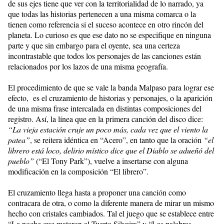
de sus ejes tiene que ver con la territorialidad de lo narrado, ya
que todas las historias pertenecen a una misma comarca o la
tienen como referencia si el suceso acontece en otro rincón del
planeta. Lo curioso es que ese dato no se especifique en ninguna
parte y que sin embargo para el oyente, sea una certeza
incontrastable que todos los personajes de las canciones están
relacionados por los lazos de una misma geografía.
El procedimiento de que se vale la banda Malpaso para lograr ese
efecto, es el cruzamiento de historias y personajes, o la aparición
de una misma frase intercalada en distintas composiciones del
registro. Así, la línea que en la primera canción del disco dice:
“La vieja estación cruje un poco más, cada vez que el viento la
patea”
, se reitera idéntica en “Acero”, en tanto que la oración
“el
librero está loco, delirio místico dice que el Diablo se adueñó del
pueblo”
(“El Tony Park”), vuelve a insertarse con alguna
modificación en la composición “El librero”.
El cruzamiento llega hasta a proponer una canción como
contracara de otra, o como la diferente manera de mirar un mismo
hecho con cristales cambiados. Tal el juego que se establece entre
“La noche que mataron al Tuerto Silveira” y “Las palabras