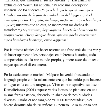
textuales del Wasi”. En aquella, hay sólo una descripción
imparcial de los sucesos (
“cinco balazos le encajaron cinco.
Giraba calesita de la muerte oxidada, el del bingo cantó el
cuarenta y ocho. Un pinta, un brazo, un fierro... cinco bombazos
cinco”
) mientras que en ésta, se incorporan los dichos del
matador:
“¡Hey vaquero, hey vaquero, hacete las botas con tu
propio cuero! Dicen los que dicen que esa noche estuvieron:
cinco bombazos le encajó, cinco agujeros”
.
Por la misma técnica de hacer resonar una frase más de una vez y
de hacer aparecer a los personajes en diferentes historias, cada
composición es a la vez mundo propio, y micro texto de un texto
mayor que es el disco entero.
En lo estrictamente musical, Malpaso ha venido buscando un
lenguaje propio con la misma entereza que ha tenido para hacerse
un lugar en la cultura uruguaya. Visto en retrospectiva, su disco
Demoliciones
(2001) expuso varias formas de plantarse en una
misma franja estética, abriendo un abanico de posibilidades
diversas. Estaba el neo tango de “10.000 tempestades”, o el
bolero desquiciado de “(Prefiero) El peligro”, o la milonga con