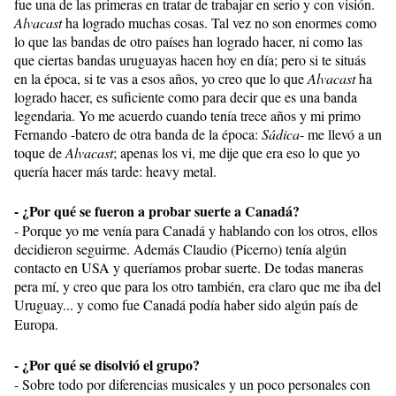
fue una de las primeras en tratar de trabajar en serio y con visión.
Alvacast
ha logrado muchas cosas. Tal vez no son enormes como
lo que las bandas de otro países han logrado hacer, ni como las
que ciertas bandas uruguayas hacen hoy en día; pero si te situás
en la época, si te vas a esos años, yo creo que lo que
Alvacast
ha
logrado hacer, es suficiente como para decir que es una banda
legendaria. Yo me acuerdo cuando tenía trece años y mi primo
Fernando -batero de otra banda de la época:
Sádica
- me llevó a un
toque de
Alvacast
; apenas los vi, me dije que era eso lo que yo
quería hacer más tarde: heavy metal.
- ¿Por qué se fueron a probar suerte a Canadá?
- Porque yo me venía para Canadá y hablando con los otros, ellos
decidieron seguirme. Además Claudio (Picerno) tenía algún
contacto en USA y queríamos probar suerte. De todas maneras
pera mí, y creo que para los otro también, era claro que me iba del
Uruguay... y como fue Canadá podía haber sido algún país de
Europa.
- ¿Por qué se disolvió el grupo?
- Sobre todo por diferencias musicales y un poco personales con