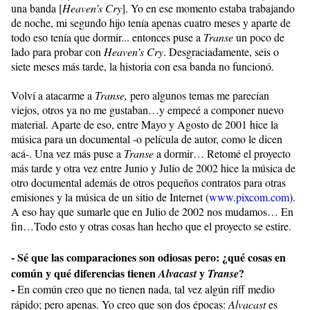
una banda [
Heaven’s Cry
]. Yo en ese momento estaba trabajando
de noche, mi segundo hijo tenía apenas cuatro meses y aparte de
todo eso tenía que dormir... entonces puse a
Transe
un poco de
lado para probar con
Heaven’s Cry
. Desgraciadamente, seis o
siete meses más tarde, la historia con esa banda no funcionó.
Volví a atacarme a
Transe,
pero algunos temas me parecían
viejos, otros ya no me gustaban…y empecé a componer nuevo
material. Aparte de eso, entre Mayo y Agosto de 2001 hice la
música para un documental -o película de autor, como le dicen
acá-. Una vez más puse a
Transe
a dormir… Retomé el proyecto
más tarde y otra vez entre Junio y Julio de 2002 hice la música de
otro documental además de otros pequeños contratos para otras
emisiones y la música de un sitio de Internet (
www.pixcom.com
).
A eso hay que sumarle que en Julio de 2002 nos mudamos… En
fin…Todo esto y otras cosas han hecho que el proyecto se estire.
- Sé que las comparaciones son odiosas pero: ¿qué cosas en
común y qué diferencias tienen
y
?
Alvacast
Transe
-
En común creo que no tienen nada, tal vez algún riff medio
rápido; pero apenas. Yo creo que son dos épocas:
Alvacast
es