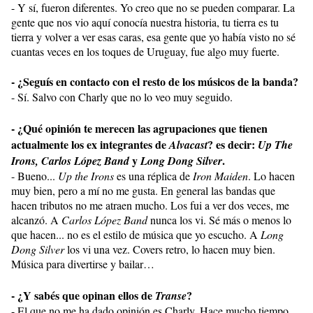
- Y sí, fueron diferentes. Yo creo que no se pueden comparar. La
gente que nos vio aquí conocía nuestra historia, tu tierra es tu
tierra y volver a ver esas caras, esa gente que yo había visto no sé
cuantas veces en los toques de Uruguay, fue algo muy fuerte.
- ¿Seguís en contacto con el resto de los músicos de la banda?
- Sí. Salvo con Charly que no lo veo muy seguido.
- ¿Qué opinión te merecen las agrupaciones que tienen
actualmente los ex integrantes de
? es decir:
Alvacast
Up The
y
.
Irons, Carlos López Band
Long Dong Silver
- Bueno...
Up the Irons
es una réplica de
Iron Maiden
. Lo hacen
muy bien, pero a mí no me gusta. En general las bandas que
hacen tributos no me atraen mucho. Los fui a ver dos veces, me
alcanzó. A
Carlos López Band
nunca los vi. Sé más o menos lo
que hacen... no es el estilo de música que yo escucho. A
Long
Dong Silver
los vi una vez. Covers retro, lo hacen muy bien.
Música para divertirse y bailar…
- ¿Y sabés que opinan ellos de
?
Transe
- El que no me ha dado opinión es Charly. Hace mucho tiempo