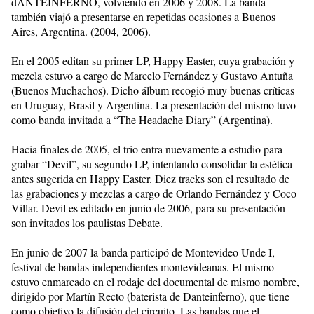
dANTEINFERNO, volviendo en 2006 y 2008. La banda
también viajó a presentarse en repetidas ocasiones a Buenos
Aires, Argentina. (2004, 2006).
En el 2005 editan su primer LP, Happy Easter, cuya grabación y
mezcla estuvo a cargo de Marcelo Fernández y Gustavo Antuña
(Buenos Muchachos). Dicho álbum recogió muy buenas críticas
en Uruguay, Brasil y Argentina. La presentación del mismo tuvo
como banda invitada a “The Headache Diary” (Argentina).
Hacia finales de 2005, el trío entra nuevamente a estudio para
grabar “Devil”, su segundo LP, intentando consolidar la estética
antes sugerida en Happy Easter. Diez tracks son el resultado de
las grabaciones y mezclas a cargo de Orlando Fernández y Coco
Villar. Devil es editado en junio de 2006, para su presentación
son invitados los paulistas Debate.
En junio de 2007 la banda participó de Montevideo Unde I,
festival de bandas independientes montevideanas. El mismo
estuvo enmarcado en el rodaje del documental de mismo nombre,
dirigido por Martín Recto (baterista de Danteinferno), que tiene
como objetivo la difusión del circuito. Las bandas que el