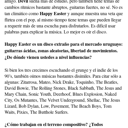
Devil
amigo.
suena más de estudio, pero también tiene temas de
cambios rítmicos bastante abruptos, guitarras fuertes, no sé. No es
Happy Easter
tan climático como
y aunque muestra una veta que
flirtea con el pop, al mismo tiempo tiene temas que pueden llegar
a requerir más de una escucha para disfrutarlos. Es difícil usar
palabras para explicar la música. Lo mejor es oír el disco.
Happy Easter es un disco extraño para el mercado uruguayo:
guitarras ácidas, zonas aleatorias, libertad de movimientos.
¿De dónde vienen ustedes a nivel influencias?
Si bien los tres crecimos escuchando el grunge y el indie de los
90’s, también oímos músicas bastantes disímiles. Para citar sólo a
algunas: Zitarrosa, Mateo, Nick Drake, Toquinho, The Beatles,
David Bowie, The Rolling Stones, Black Sabbath, The Jesus and
Mary Chain, Sonic Youth, Deerhoof, Blues Explosion, Naked
City, Os Mutantes, The Velvet Underground, Shellac, The Jesus
Lizard, Bob Dylan, Low, Pavement, The Beach Boys, Tom
Waits, Pixies, The Butthole Surfers.
¿Cómo trabajan en el terreno compositivo? ¿Todos