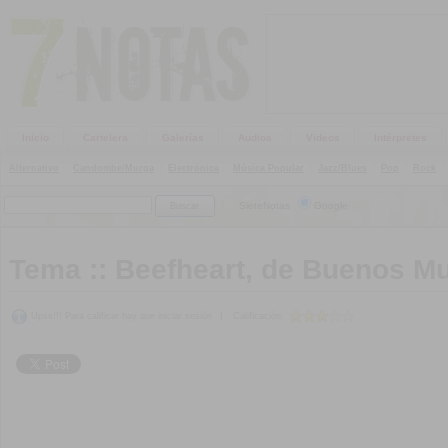
Inicio
Cartelera
Galerías
Audios
Videos
Intérpretes
Alternativo
|
Candombe/Murga
|
Electrónica
|
Música Popular
|
Jazz/Blues
|
Pop
|
Rock
|
SieteNotas
Google
Tema ::
Beefheart, de Buenos M
Upss!!! Para calificar hay que iniciar sesión
|
Calificación: