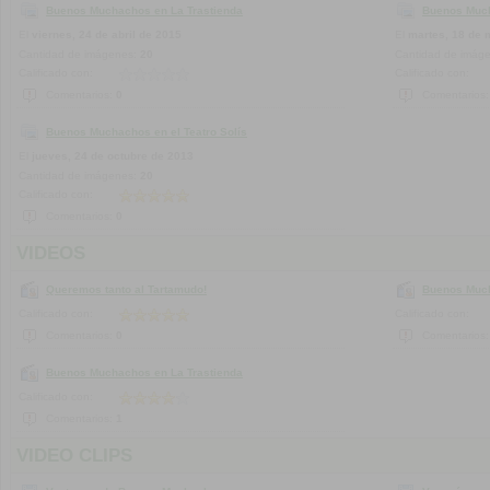
Buenos Muchachos en La Trastienda
Buenos Much
El
viernes, 24 de abril de 2015
El
martes, 18 de 
Cantidad de imágenes:
20
Cantidad de imág
Calificado con:
Calificado con:
Comentarios:
0
Comentarios
Buenos Muchachos en el Teatro Solís
El
jueves, 24 de octubre de 2013
Cantidad de imágenes:
20
Calificado con:
Comentarios:
0
VIDEOS
Queremos tanto al Tartamudo!
Buenos Much
Calificado con:
Calificado con:
Comentarios:
0
Comentarios
Buenos Muchachos en La Trastienda
Calificado con:
Comentarios:
1
VIDEO CLIPS