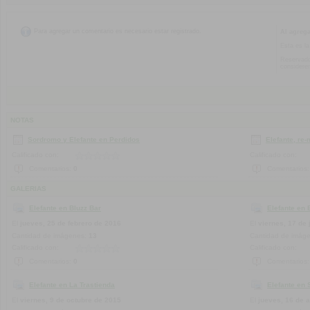
Para agregar un comentario es necesario estar registrado.
Al agreg
Esta es la
Reservado
considere
NOTAS
Sordromo y Elefante en Perdidos
Elefante, re
Calificado con:
Calificado con:
Comentarios:
0
Comentarios
GALERIAS
Elefante en Bluzz Bar
Elefante en 
El
jueves, 25 de febrero de 2016
El
viernes, 17 de 
Cantidad de imágenes:
13
Cantidad de imág
Calificado con:
Calificado con:
Comentarios:
0
Comentarios
Elefante en La Trastienda
Elefante en 
El
viernes, 9 de octubre de 2015
El
jueves, 16 de a