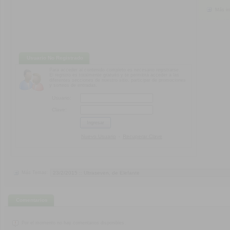
Más in
Usuario No Registrado
Para acceder al contenido completo es necesario registrarse.
El registro es totalmente gratuito y te permitirá acceder a las
diferentes secciones de nuestro sitio, participar de promociones
y sorteos de entradas.
Usuario:
Clave:
Nuevo Usuario
Recuperar Clave
-
Más Temas:
Comentarios
Por el momento no hay comentarios disponibles.