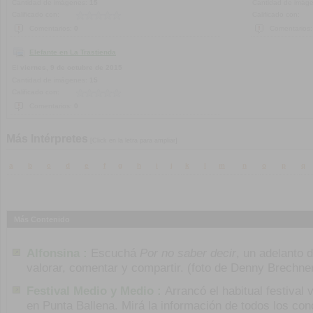
Cantidad de imágenes:
15
Cantidad de imág
Calificado con:
Calificado con:
Comentarios:
0
Comentarios
Elefante en La Trastienda
El
viernes, 9 de octubre de 2015
Cantidad de imágenes:
15
Calificado con:
Comentarios:
0
Más Intérpretes
[Click en la letra para ampliar]
a
b
c
d
e
f
g
h
i
j
k
l
m
n
o
p
q
Más Contenido
Alfonsina :
Escuchá
Por no saber decir
, un adelanto 
valorar, comentar y compartir. (foto de Denny Brechne
Festival Medio y Medio :
Arrancó el habitual festival 
en Punta Ballena. Mirá la información de todos los con