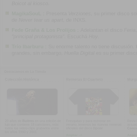
Boicot al kiosco
.
MagikaSouL :
Presenta
Verziones
, su primer disco so
de
Never tear us apart
, de INXS.
Fede Graña & Los Prolijos :
Adelantan el disco
Feria
"principal protagonista"
. Escuchá
Hoy
.
Trío Ibarburu :
Su enorme talento no tiene discusión.
grandes, sin embargo,
Huella Digital
es su primer disc
Destacamos en La Tienda
Colección Histórica
Remeras El Cuarteto
Murg
20 años de
Buitres
en una edición de
Fresquitas y para estrenar en
Reviví
lujo que contiene 18 canciones, más
verano, tenemos las nuevas remeras
actuac
todos los video-clips grabados entre
oficiales del disco
Bipolar
Concur
los años 1990 y 2001
Ampliar -->
Amplia