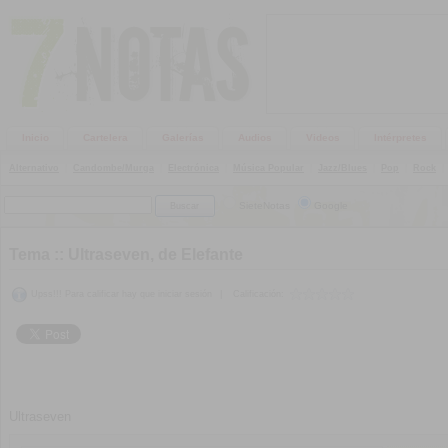
Inicio
Cartelera
Galerías
Audios
Videos
Intérpretes
Alternativo
|
Candombe/Murga
|
Electrónica
|
Música Popular
|
Jazz/Blues
|
Pop
|
Rock
|
SieteNotas
Google
Tema ::
Ultraseven, de Elefante
Upss!!! Para calificar hay que iniciar sesión
|
Calificación:
Ultraseven