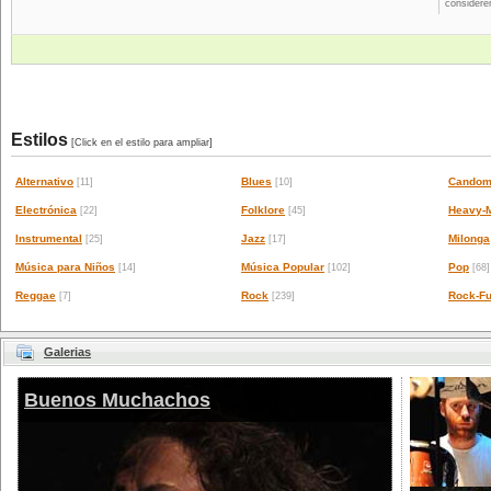
considere
Estilos
[Click en el estilo para ampliar]
Alternativo
Blues
Candom
[11]
[10]
Electrónica
Folklore
Heavy-M
[22]
[45]
Instrumental
Jazz
Milonga
[25]
[17]
Música para Niños
Música Popular
Pop
[14]
[102]
[68]
Reggae
Rock
Rock-Fu
[7]
[239]
Galerias
Buenos Muchachos