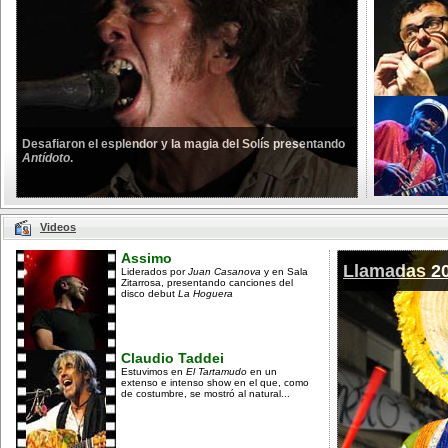
Desafiaron el esplendor y la magia del Solís presentando
Antídoto
.
Videos
Assimo
Llamadas 2
Liderados por
Juan Casanova
y en Sala
Zitarrosa, presentando canciones del
disco debut
La Hoguera
Claudio Taddei
Estuvimos en
El Tartamudo
en un
extenso e intenso show en el que, como
de costumbre, se mostró al natural...