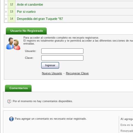
Arde el candombe
12
Por si vuelvo
13
Despedida del gran Tuquele "87
14
Usuario No Registrado
Para acceder al contenido completo es necesario registrarse.
El registro es totalmente gratuito y te permitirá acceder a las diferentes secciones de nu
entradas.
Usuario:
Clave:
Nuevo Usuario
Recuperar Clave
-
Comentarios
Por el momento no hay comentarios disponibles.
Para agregar un comentario es necesario estar registrado.
Al agreg
Esta es la
Reservado