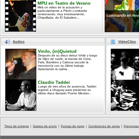
MPU en Teatro de Verano
Mirá un video de la actuación y
particularmente a
Pitufo Lombardo
versionando, muy emotivamente,
caminando en med
Chiquillada, de El Sabalero...
Audios
VideoClips
Vinilo, (in)Quietud
Después de su disco debut
Vinilo
y luego
de
Hijos de nadie
, la banda de Cone,
Fafa, Bambino y Cabeza sacude la
monotonía con su último trabajo
Aplastando la calma
...
Claudio Taddei
Luego de tres años de ausencia, Taddei
regresó a Uruguay para presentar su
último disco llamado
Puerto Mestizo...
Tipos de entrega
|
Gastos de envío
|
Formas de pago
|
Condiciones de venta
|
Preguntas