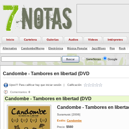
Inicio
Cartelera
Galerías
Audios
Videos
Intérpretes
Alternativo
|
Candombe/Murga
|
Electrónica
|
Música Popular
|
Jazz/Blues
|
Pop
|
Rock
|
SieteNotas
Google
Candombe - Tambores en libertad (DVD
Upss!!! Para calificar hay que iniciar sesión
|
Calificación:
Comentarios:
0
Candombe - Tambores en libertad (DVD
Candombe - Tambores en libert
Suramusic
2006
[
]
Estilo:
Candombe
$560
Precio: