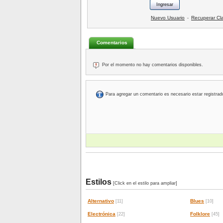
Nuevo Usuario
Recuperar Cl
-
Comentarios
Por el momento no hay comentarios disponibles.
Para agregar un comentario es necesario estar registrad
Estilos
[Click en el estilo para ampliar]
Alternativo
Blues
[11]
[10]
Electrónica
Folklore
[22]
[45]