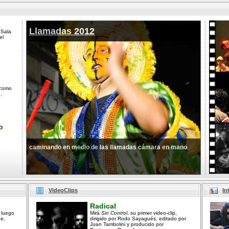
Llamadas 2012
 Sala
el
 como
.
o
caminando en medio de las llamadas cámara en mano
VideoClips
In
Radical
 luego
Mirá
Sin Control
, su primer video-clip,
ne,
dirigido por Rodo Sayagués, editado por
Juan Tambolini y producido por