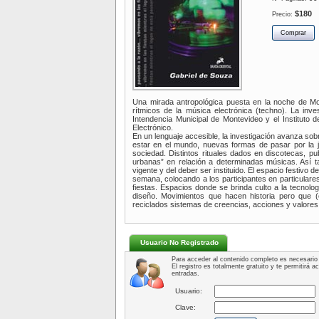
$180
Precio:
Una mirada antropológica puesta en la noche de Mo
rítmicos de la música electrónica (techno). La i
Intendencia Municipal de Montevideo y el Instituto d
Electrónico.
En un lenguaje accesible, la investigación avanza so
estar en el mundo, nuevas formas de pasar por la j
sociedad. Distintos rituales dados en discotecas, pubs
urbanas” en relación a determinadas músicas. Así ta
vigente y del deber ser instituido. El espacio festivo 
semana, colocando a los participantes en particulares
fiestas. Espacios donde se brinda culto a la tecnolo
diseño. Movimientos que hacen historia pero que 
reciclados sistemas de creencias, acciones y valore
Usuario No Registrado
Para acceder al contenido completo es necesario 
El registro es totalmente gratuito y te permitirá 
entradas.
Usuario:
Clave: