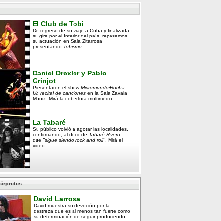
El Club de Tobi
De regreso de su viaje a Cuba y finalizada
su gira por el Interior del país, repasamos
su actuación en Sala Zitarrosa
presentando
Tobismo
...
Daniel Drexler y Pablo
Grinjot
Presentaron el show
Micromundo/Rocha.
Un recital de canciones
en la Sala Zavala
Muniz. Mirá la cobertura multimedia
La Tabaré
Su público volvió a agotar las localidades,
confirmando, al decir de
Tabaré Rivero
,
que
"sigue siendo rock and roll"
. Mirá el
video...
térpretes
David Larrosa
David muestra su devoción por la
destreza que es al menos tan fuerte como
su determinación de seguir produciendo...