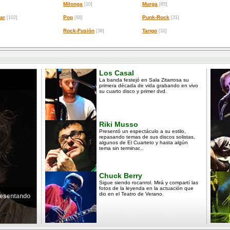
Milonga
Murga
[10]
[85]
ar
Pop
Punk-Rock
[102]
[68]
[31]
Rock-Fusión
Tango
[36]
[32]
Los Casal
La banda festejó en Sala Zitarrosa su
primera década de vida grabando en vivo
su cuarto disco y primer dvd.
Riki Musso
Presentó un espectáculo a su estilo,
repasando temas de sus discos solistas,
algunos de El Cuarteto y hasta algún
tema sin terminar...
Chuck Berry
Sigue siendo rocanrol. Mirá y compartí las
fotos de la leyenda en la actuación que
dio en el Teatro de Verano.
presentando