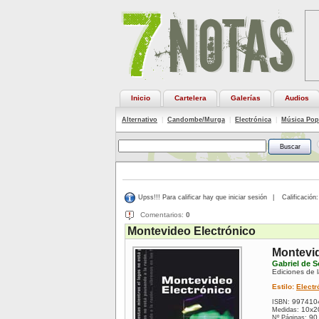
Inicio
Cartelera
Galerías
Audios
Alternativo
|
Candombe/Murga
|
Electrónica
|
Música Pop
Upss!!! Para calificar hay que iniciar sesión
|
Calificación:
Comentarios:
0
Montevideo Electrónico
Montevid
Gabriel de 
Ediciones de 
Estilo:
Electr
997410
ISBN:
10x2
Medidas:
90
Nº Páginas: