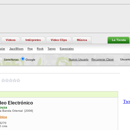
Videos
Intérpretes
Video Clips
Música
La Tienda
ular
|
Jazz/Blues
|
Pop
|
Rock
|
Tango
|
Especiales
Nuevo Usuario
Recuperar Clave
Usuario
SieteNotas
Google
|
eo Electrónico
Souza
la Banda Oriental
2006
[
]
ónica
4270
0 cms