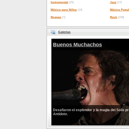
Instrumental
Jazz
[25]
[17]
Música para Niños
Música Popul
[14]
Reggae
Rock
[7]
[239]
Galerias
Buenos Muchachos
Desafiaron el esplendor y la magia del Solís 
Antídoto
.