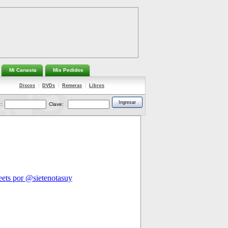
Mi Canasta
Mis Pedidos
Discos
|
DVDs
|
Remeras
|
Libros
:
Clave: