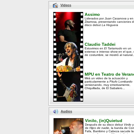
Videos
Assimo
Liderados por
Juan Casanova
y en
Zitarrosa, presentando canciones d
disco debut
La Hoguera
Claudio Taddei
Estuvimos en
El Tartamudo
en un
extenso e intenso show en el que,
de costumbre, se mostró al natural..
MPU en Teatro de Veran
Mirá un video de la actuación y
particularmente a
Pitufo Lombardo
versionando, muy emotivamente,
Chiquillada, de El Sabalero...
Audios
Vinilo, (in)Quietud
Después de su disco debut
Vinilo
y
de
Hijos de nadie
, la banda de Co
Fafa, Bambino y Cabeza sacude la