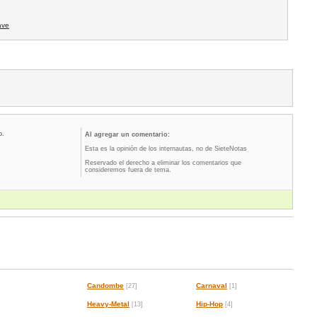
ave
o.
Al agregar un comentario:
Esta es la opinión de los internautas, no de SieteNotas
Reservado el derecho a eliminar los comentarios que
consideremos fuera de tema.
Candombe
Carnaval
[27]
[1]
Heavy-Metal
Hip-Hop
[13]
[4]