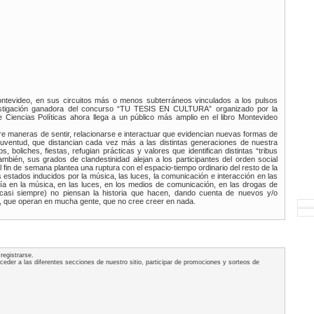
ntevideo, en sus circuitos más o menos subterráneos vinculados a los pulsos
nvestigación ganadora del concurso “TU TESIS EN CULTURA” organizado por la
e Ciencias Políticas ahora llega a un público más amplio en el libro Montevideo
bre maneras de sentir, relacionarse e interactuar que evidencian nuevas formas de
uventud, que distancian cada vez más a las distintas generaciones de nuestra
, boliches, fiestas, refugian prácticas y valores que identifican distintas “tribus
mbién, sus grados de clandestinidad alejan a los participantes del orden social
del fin de semana plantea una ruptura con el espacio-tiempo ordinario del resto de la
 estados inducidos por la música, las luces, la comunicación e interacción en las
gía en la música, en las luces, en los medios de comunicación, en las drogas de
(casi siempre) no piensan la historia que hacen, dando cuenta de nuevos y/o
s, que operan en mucha gente, que no cree creer en nada.
registrarse.
acceder a las diferentes secciones de nuestro sitio, participar de promociones y sorteos de