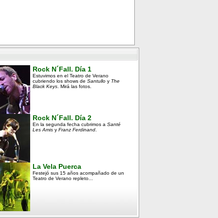
Rock N´Fall. Día 1
Estuvimos en el Teatro de Verano
cubriendo los shows de
Santullo
y
The
Black Keys
. Mirá las fotos.
Rock N´Fall. Día 2
En la segunda fecha cubrimos a
Santé
Les Amis
y
Franz Ferdinand
.
La Vela Puerca
Festejó sus 15 años acompañado de un
Teatro de Verano repleto...