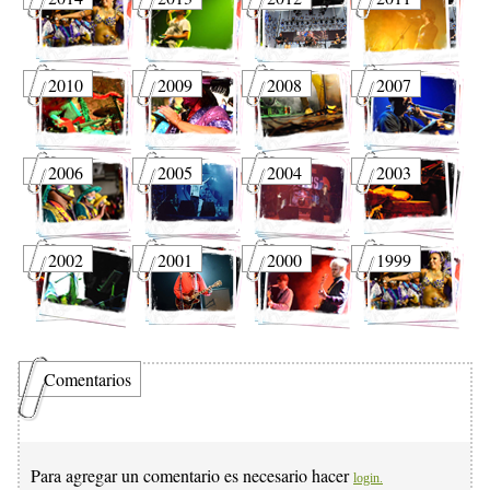
2010
2009
2008
2007
2006
2005
2004
2003
2002
2001
2000
1999
Comentarios
Para agregar un comentario es necesario hacer
login.