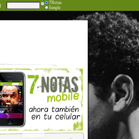
7Notas
N
Google