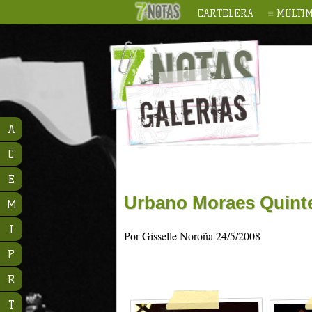
CARTELERA
MULTIM
A
C
E
Urbano Moraes Quinte
M
J
Por Gisselle Noroña 24/5/2008
P
R
T