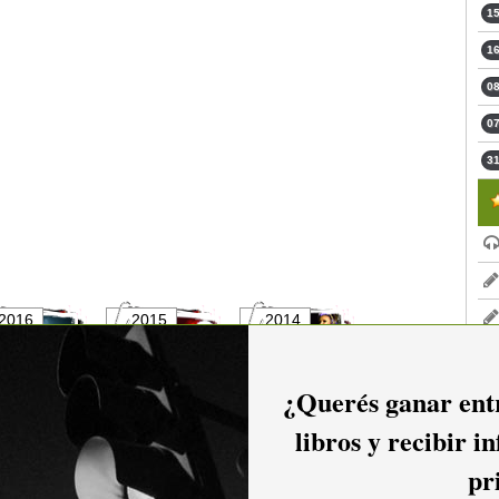
15
16
08
07
31
2016
2015
2014
¿Querés ganar entr
libros y recibir i
2011
2010
2009
pr