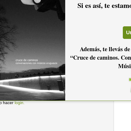
Si es así, te esta
2006
2005
2004
2001
2000
1999
Además, te llevás de
“Cruce de caminos. Con
Músi
io hacer
login.