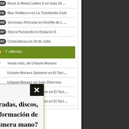
Rock & Metal Ladies 5 en Sala Zit ...
/10
Mac DeMarco en La Trastienda Club
/11
Serenata Africana en Desfile de L ...
/02
Shyra Panzardo en Espacio G
/07
Contrafarsa en 18 de Julio
/01
Y además...
Vuela más, de Urbano Moraes
Urbano Moraes Quinteto en El Tart ...
Urbano Moraes en Sala Zitarrosa
Urbano Moraes Quinteto en El Tart ...
adas, discos,
Urbano Moraes Quinteto en El Tart ...
nformación de
imera mano?