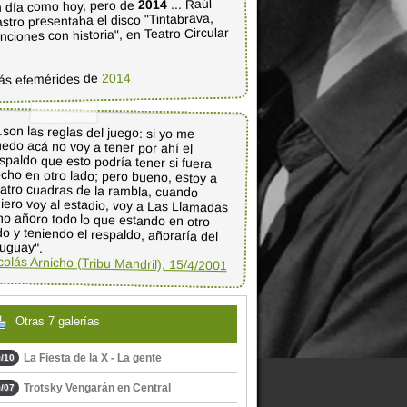
... Raúl
2014
 día como hoy, pero de
stro presentaba el disco "Tintabrava,
nciones con historia", en Teatro Circular
2014
ás efemérides de
..son las reglas del juego: si yo me
edo acá no voy a tener por ahí el
spaldo que esto podría tener si fuera
cho en otro lado; pero bueno, estoy a
atro cuadras de la rambla, cuando
iero voy al estadio, voy a Las Llamadas
no añoro todo lo que estando en otro
do y teniendo el respaldo, añoraría del
uguay".
colás Arnicho (Tribu Mandril), 15/4/2001
Otras 7 galerías
La Fiesta de la X - La gente
/10
Trotsky Vengarán en Central
/07