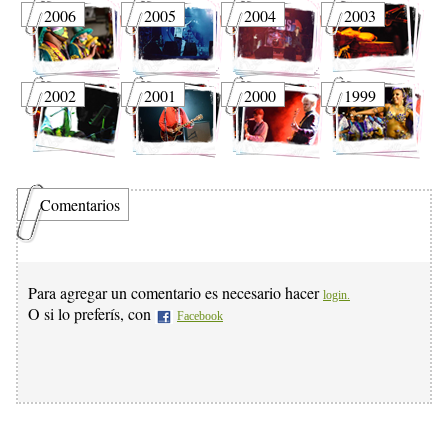
2006
2005
2004
2003
2002
2001
2000
1999
Comentarios
Para agregar un comentario es necesario hacer
login.
O si lo preferís, con
Facebook