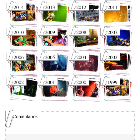
2014
2013
2012
2011
2010
2009
2008
2007
2006
2005
2004
2003
2002
2001
2000
1999
Comentarios