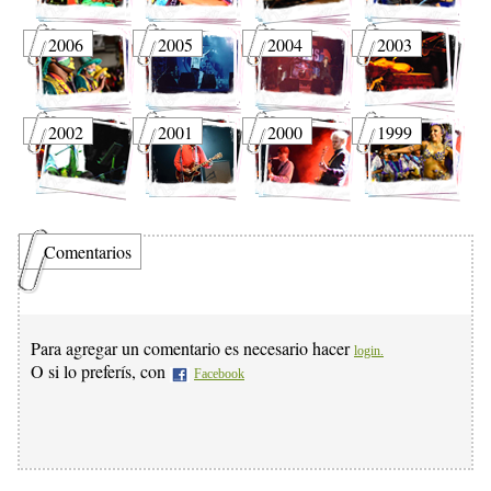
2006
2005
2004
2003
2002
2001
2000
1999
Comentarios
Para agregar un comentario es necesario hacer
login.
O si lo preferís, con
Facebook