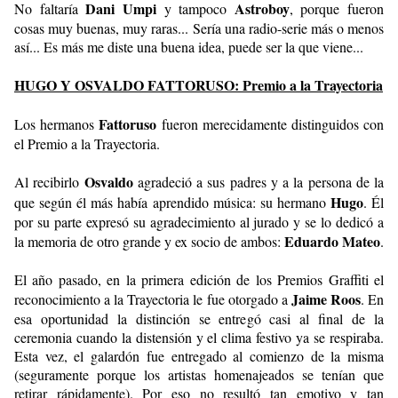
Dani Umpi
Astroboy
No faltaría
y tampoco
, porque fueron
cosas muy buenas, muy raras... Sería una radio-serie más o menos
así... Es más me diste una buena idea, puede ser la que viene...
HUGO Y OSVALDO FATTORUSO: Premio a la Trayectoria
Fattoruso
Los hermanos
fueron merecidamente distinguidos con
el Premio a la Trayectoria.
Osvaldo
Al recibirlo
agradeció a sus padres y a la persona de la
Hugo
que según él más había aprendido música: su hermano
. Él
por su parte expresó su agradecimiento al jurado y se lo dedicó a
Eduardo Mateo
la memoria de otro grande y ex socio de ambos:
.
El año pasado, en la primera edición de los Premios Graffiti el
Jaime Roos
reconocimiento a la Trayectoria le fue otorgado a
. En
esa oportunidad la distinción se entregó casi al final de la
ceremonia cuando la distensión y el clima festivo ya se respiraba.
Esta vez, el galardón fue entregado al comienzo de la misma
(seguramente porque los artistas homenajeados se tenían que
retirar rápidamente). Por eso no resultó tan emotivo y tan