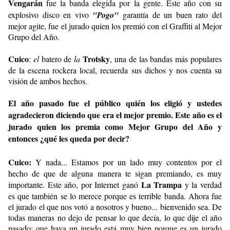
Vengarán
fue la banda elegida por la gente. Este año con su
explosivo disco en vivo
"Pogo"
garantía de un buen rato del
mejor agite, fue el jurado quien los premió con el Graffiti al Mejor
Grupo del Año.
Cuico
Trotsky
:
el
batero de
la
, una de las bandas más populares
de la escena rockera local, recuerda sus dichos y nos cuenta su
visión de ambos hechos.
El año pasado fue el público quién los eligió y ustedes
agradecieron diciendo que era el mejor premio. Este año es el
jurado quien los premia como Mejor Grupo del Año y
entonces ¿qué les queda por decir?
Cuico:
Y nada... Estamos por un lado muy contentos por el
hecho de que de alguna manera te sigan premiando, es muy
La Trampa
importante. Este año, por Internet ganó
y la verdad
es que también se lo merece porque es terrible banda. Ahora fue
el jurado el que nos votó a nosotros y bueno... bienvenido sea. De
todas maneras no dejo de pensar lo que decía, lo que dije el año
pasado: que haya un jurado está muy bien porque es un jurado