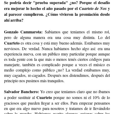
Se podría decir "prueba superada" ¿no? Porque el desafío
era mejorar lo hecho el año pasado por el
y
Cuarteto de Nos
al parecer cumplieron. ¿Cómo vivieron la premiación desde
ahí arriba?
Gonzalo Cammarota:
Sabíamos que teníamos el mismo rol,
pero de alguna manera era una cosa muy distinta. Lo del
Cuarteto
es otra cosa y está muy bueno además. Estábamos muy
nerviosos. De verdad. Nunca habíamos hecho algo así: era una
experiencia nueva, con un público muy particular porque aunque
es toda gente con la que más o menos tenés ciertos códigos para
manejarte, también es complicado porque a veces el músico es
medio complejo como público ¿no? La verdad estábamos muy,
muy cagados, re-cagados. Después nos distendimos, después del
principio nos pusimos más tranquilos.
Salvador Banchero:
Yo creo que teníamos claro que no íbamos
Cuarteto
a poder sustituir al
porque no somos ni el 10% de lo
graciosos que pueden llegar a ser ellos. Para empezar pensamos
en que era algo nuevo para nosotros y tratamos de ir llevándolo
sobre la marcha. Habíamos escrito algunos guiones sobre los