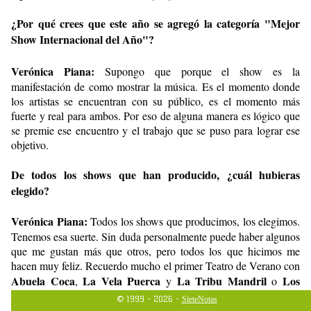
¿Por qué crees que este año se agregó la categoría "Mejor
Show Internacional del Año"?
Verónica Piana:
Supongo que porque el show es la
manifestación de como mostrar la música. Es el momento donde
los artistas se encuentran con su público, es el momento más
fuerte y real para ambos. Por eso de alguna manera es lógico que
se premie ese encuentro y el trabajo que se puso para lograr ese
objetivo.
De todos los shows que han producido, ¿cuál hubieras
elegido?
Verónica Piana:
Todos los shows que producimos, los elegimos.
Tenemos esa suerte. Sin duda personalmente puede haber algunos
que me gustan más que otros, pero todos los que hicimos me
hacen muy feliz. Recuerdo mucho el primer Teatro de Verano con
Abuela Coca
La Vela Puerca
La Tribu Mandril
Los
,
y
o
Cadillacs
La Vela
y
en el Velódromo, la gira por el interior con
© 1999 - 2026 -
SieteNotas