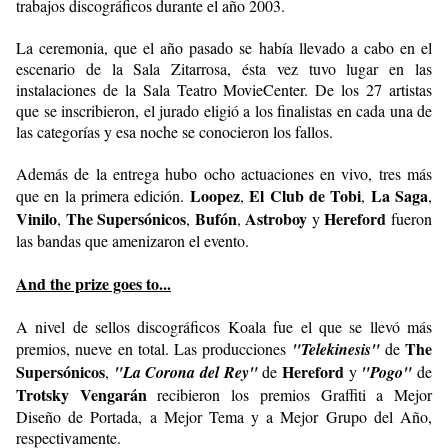
trabajos discográficos durante el año 2003.
La ceremonia, que el año pasado se había llevado a cabo en el
escenario de la Sala Zitarrosa, ésta vez tuvo lugar en las
instalaciones de la Sala Teatro MovieCenter. De los 27 artistas
que se inscribieron, el jurado eligió a los finalistas en cada una de
las categorías y esa noche se conocieron los fallos.
Además de la entrega hubo ocho actuaciones en vivo, tres más
Loopez
El Club de Tobi
La Saga
que en la primera edición.
,
,
,
Vinilo
The Supersónicos
Bufón
Astroboy
Hereford
,
,
,
y
fueron
las bandas que amenizaron el evento.
And the prize goes to...
A nivel de sellos discográficos Koala fue el que se llevó más
The
premios, nueve en total. Las producciones
"Telekinesis"
de
Supersónicos
Hereford
,
"La Corona del Rey"
de
y
"Pogo"
de
Trotsky Vengarán
recibieron los premios Graffiti a Mejor
Diseño de Portada, a Mejor Tema y a Mejor Grupo del Año,
respectivamente.