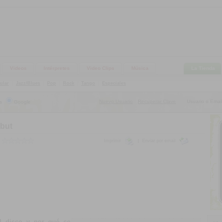
Videos
Intérpretes
Video Clips
Música
La Tienda
ular
|
Jazz/Blues
|
Pop
|
Rock
|
Tango
|
Especiales
Nuevo Usuario
Recuperar Clave
Usuario o Email
s
Google
|
ebut
Imprimir
|
Enviar por email
el disco y por qué se