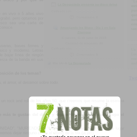
"La
La Desgastada presenta su disco debut
met
pue
Calificado con:
o en vivo o 5 años vivo
que
Comentarios:
0
 grabó, pero optamos por
met
isco sea una carta de
est
 conoce.
Amasijando los Blues - Día 1 en Sala
san
Zitarrosa
El
jueves, 11 de junio de 2015
Cantidad de imágenes:
40
useras, bases firmes y
Calificado con:
Un 
ásico y moderno. Letras
Los
de bajar línea de ningún
Comentarios:
0
ent
uerza de la banda en sus
noc
La Desgastada
Más info de
osición de los temas?
a, el amor, el desamor sobre todo.
”, un rock and roll de los años 50, que creemos que resume la esencia
e más te gustan del disco y siguiendo ese orden cuál ocupa el
TUNIDAD", "MURIENDO" Y "NO TE CREI",y para dejar en último lugar
emos dejar ninguno como el último de la fila (ja ja!!)
¿Te gustaría navegar en el nuevo