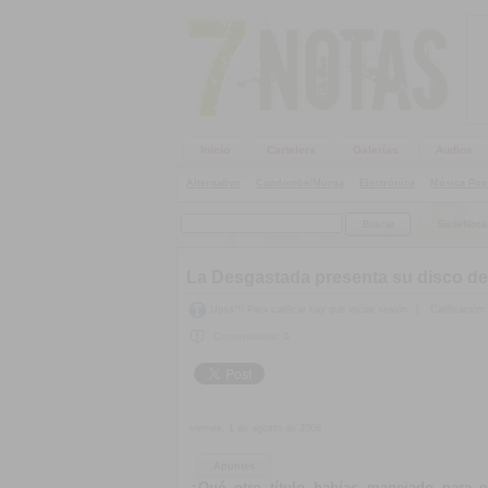
Inicio
Cartelera
Galerías
Audios
Alternativo
|
Candombe/Murga
|
Electrónica
|
Música Pop
SieteNota
La Desgastada presenta su disco d
Upss!!! Para calificar hay que iniciar sesión
|
Calificación:
Comentarios:
0
viernes, 1 de agosto de 2008
Apuntes
¿Qué otro título habías manejado para 