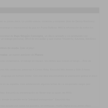
 de su primer disco. Lo podés valorar, comentar y compartir. (foto de Denny Brechner)
l veraniego e internacional de jazz en Punta Ballena. Mirá la información de todos los
 sonoridad de
Bajo Ningún Concepto
, un disco ansiado y co-producido con
n trabajo personal, difícil de encasillar y que suene
“moderno, futurista, folclórico
ritivo de moda
. Dale al play!
 nadar
, un nuevo adelanto de
Planes
.
mo compositora, el trabajo en equipo, los clichés que rodean el tango... (foto de
omo hilo conductor, presenta
A Contra Reloj
. Escuchá
Más barato
y
Sólo 3 horas
.
ca uruguaya en formato íntimo. Con esa idea preconcebida se plantearon grabar el disco
jos en su espalda, está adelantando algunos temas de
La inesperada mugre que
olista. Escuchá su interpretación de
Never tear us apart
, de INXS.
a
, donde la canción es la
"principal protagonista"
. Escuchá
Hoy
.
. Han tocado con todos los grandes, sin embargo,
Huella Digital
es su primer disco