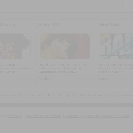
Cuarteto
Murgas 2010
Ruben Rada
ara estrenar en
Reviví el carnaval escuchando las
Ya está disponible el últ
os las nuevas remeras
actuaciones más brillantes del
discográfico del gran art
isco
Bipolar
Concurso Oficial 2010...
llamado
Rada Fan
Ampliar -->
Ampliar -->
s de entrega
|
Gastos de envío
|
Formas de pago
|
Condiciones de venta
|
Preguntas Frecue
guay
|
Acerca de
|
Contactarse con nosotros
|
Publicidad
|
Reportar un problema con el sitio
|