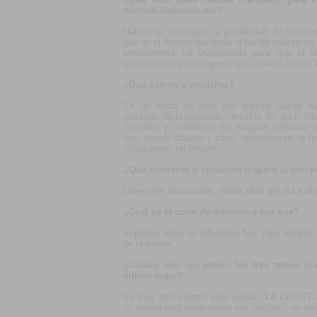
terminó llamando así?
Habíamos manejado la posibilidad de llamarl
que es el tiempo que tenía la banda cuando se
simplemente La Desgastada para que el d
presentación para la gente que todavía no nos
¿Qué vamos a escuchar?
Es un disco de rock con fuertes raíces bl
guitarras distorsionadas, mezcla de rock cl
sencillas y cotidianas sin ninguna intención 
tipo, sonido clásico y claro, demostrando la f
actuaciones en directo.
¿Qué elemento o situación disparó la comp
Diferentes situaciones, todas ellas del día a dí
¿Cuál es el corte de difusión y por qué?
El primer tema en difundirse fue “Algo Simple
de la banda.
¿Cuáles son –en orden- los tres temas qu
último lugar?
Es muy difícil elegir, pero serían "LA OPOR
no sabría cual elegir todos nos gustan… no quer