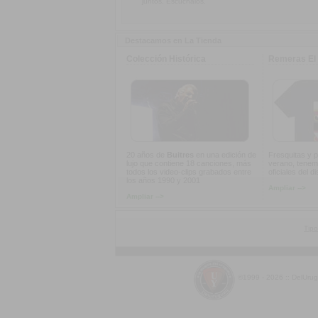
juntos. Escuchalos.
Destacamos en La Tienda
Colección Histórica
Remeras El 
20 años de
Buitres
en una edición de
Fresquitas y p
lujo que contiene 18 canciones, más
verano, tenem
todos los video-clips grabados entre
oficiales del d
los años 1990 y 2001
Ampliar -->
Ampliar -->
Tipo
©1999 - 2026 :: DelUru