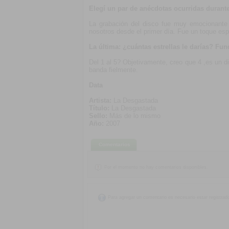
Elegí un par de anécdotas ocurridas durant
La grabación del disco fue muy emocionante
nosotros desde el primer día. Fue un toque es
La última: ¿cuántas estrellas le darías? Fu
Del 1 al 5? Objetivamente, creo que 4 ,es un 
banda fielmente.
Data
Artista:
La Desgastada
Título:
La Desgastada
Sello:
Más de lo mismo
Año:
2007
Comentarios
Por el momento no hay comentarios disponibles.
Para agregar un comentario es necesario estar registrad