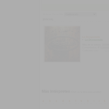
Ordenar Discos Por:
[DISCOS]
La Desgastada
La Desgastada
Más de lo mismo
[2008
[Coment
Comentarios:
0
Calificado con:
Más Intérpretes
[Click en la letra para ampliar]
a
b
c
d
e
f
g
h
i
j
k