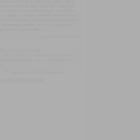
 gente que no sabe lo que es esto, piensa que el
alero es el rudo, el malo, el que viene golpeando
rtas, el que viene vestido de negro con cadenas,
 es satanista. Además, el símbolo del saludo del
al son los cuernos y entonces eso apoya más todo
o. Piensan que muchas bandas de metal toman
gre en vivo y pisan pollitos...".
Agustín Pérez (Zenith), 8/2003
día como hoy, pero de
1998
...
 Traidores volvía a presentar en El Galpón, y con
radas agotadas, el show acústico "En la profunda
he"
Tweets por @Html.Raw("@sietenotasuy")