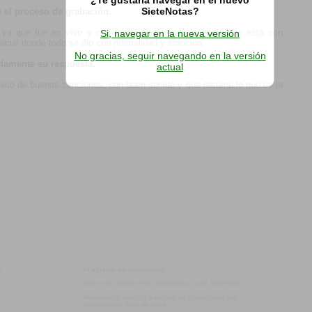
SieteNotas?
e el proceso de grabación.
 ya que fue en vivo y con la ayuda de toda la gente que está con
Si, navegar en la nueva versión
pecial donde todo se dio con normalidad y emoción.
No gracias, seguir navegando en la versión
ndamente su respuesta.
actual
disco de buenas canciones, con buen sonido y que resume lo que es la
o.
Al agregar un comentario:
Esta es la opinión de los internautas, no de SieteNotas
Reservado el derecho a eliminar los comentarios que
consideremos fuera de tema.