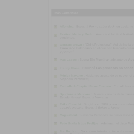
Más Contenido
Alfonsina :
Escuchá
Por no saber decir
, un adelanto
Festival Medio y Medio :
Arrancó el habitual festiva
conciertos.
“ChirloProfesional”. Así define la
Gonzalo Brown :
Francisco Fattoruso
en el que han buscado crear u
y pistero”
.
Suena
Sin Mentirte
, adelanto de
Ape
Max Capote :
Escuchá
Las princesas no saben
Franny Glass :
Mónica Navarro :
Hablamos acerca de su nuevo rol co
Alejandro Persichetti)
Cutinella & Chapital Blues Cuarteto :
Con el blues c
Spuntone & Mendaro :
Revisitar clásicos de la músi
Estado Natural. Escuchá
Ventanas
.
Erika Chuwoki :
Surgidos en 2009 y con otros traba
aguarda inquieta
. Escuchá
Boicot al kiosco
.
MagikaSouL :
Presenta
Verziones
, su primer disco s
Fede Graña & Los Prolijos :
Adelantan el disco
Feri
Trío Ibarburu :
Su enorme talento no tiene discusión