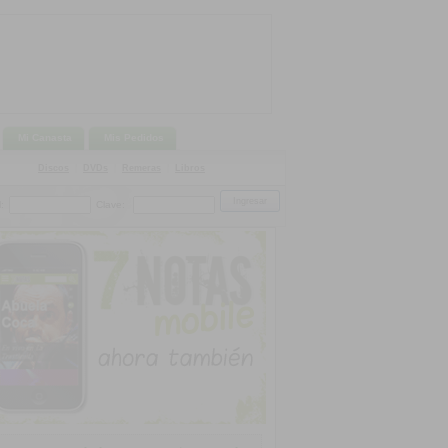
Mi Canasta
Mis Pedidos
Discos
|
DVDs
|
Remeras
|
Libros
:
Clave: