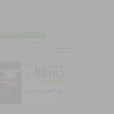
Mi Canasta
Mis Pedidos
Discos
|
DVDs
|
Remeras
|
Libros
:
Clave: