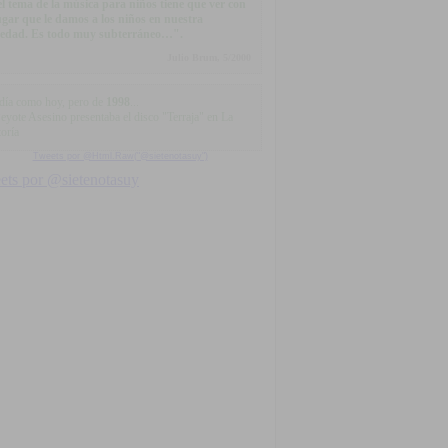
.el tema de la música para niños tiene que ver con
lugar que le damos a los niños en nuestra
iedad. Es todo muy subterráneo…".
Julio Brum, 5/2000
día como hoy, pero de
1998
...
Peyote Asesino presentaba el disco "Terraja" en La
oría
Tweets por @Html.Raw("@sietenotasuy")