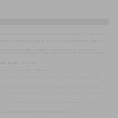
l
m
n
o
p
q
r
s
t
u
v
w
x
y
z
 de su primer disco. Lo podés valorar, comentar y compartir. (foto de Denny Brechner)
l veraniego e internacional de jazz en Punta Ballena. Mirá la información de todos los
 sonoridad de
Bajo Ningún Concepto
, un disco ansiado y co-producido con
n trabajo personal, difícil de encasillar y que suene
“moderno, futurista, folclórico
ritivo de moda
. Dale al play!
 nadar
, un nuevo adelanto de
Planes
.
mo compositora, el trabajo en equipo, los clichés que rodean el tango... (foto de
omo hilo conductor, presenta
A Contra Reloj
. Escuchá
Más barato
y
Sólo 3 horas
.
ca uruguaya en formato íntimo. Con esa idea preconcebida se plantearon grabar el disco
jos en su espalda, está adelantando algunos temas de
La inesperada mugre que
olista. Escuchá su interpretación de
Never tear us apart
, de INXS.