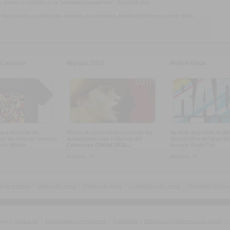
a
, donde la canción es la
"principal protagonista"
. Escuchá
Hoy
.
. Han tocado con todos los grandes, sin embargo,
Huella Digital
es su primer disco
Cuarteto
Murgas 2010
Ruben Rada
ara estrenar en
Reviví el carnaval escuchando las
Ya está disponible el últ
os las nuevas remeras
actuaciones más brillantes del
discográfico del gran art
isco
Bipolar
Concurso Oficial 2010...
llamado
Rada Fan
Ampliar -->
Ampliar -->
s de entrega
|
Gastos de envío
|
Formas de pago
|
Condiciones de venta
|
Preguntas Frecue
guay
|
Acerca de
|
Contactarse con nosotros
|
Publicidad
|
Reportar un problema con el sitio
|