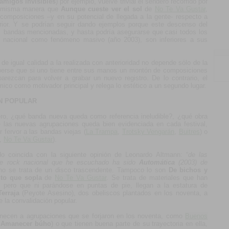
amigos invisibles
) por ejemplo, vuelve trivial el sendero recorrido por
a misma manera que
Aunque cueste ver el sol
de
No Te Va Gustar
,
 composiciones –y en su potencial de llegada a la gente- respecto a
erior. Y se podrían seguir dando ejemplos porque este descenso del
os bandas mencionadas, y hasta podría asegurarse que casi todos los
ock nacional como fenómeno masivo (año 2003), son inferiores a sus
e igual calidad a la realizada con anterioridad no depende sólo de la
aberse que si uno tiene entre sus manos un montón de composiciones
arezcan para volver a grabar un nuevo registro. De lo contrario, el
ico como motivador principal y relega lo estético a un segundo lugar.
N POPULAR
ero, ¿qué banda nueva queda como referencia ineludible?, ¿qué obra
 las nuevas agrupaciones queda bien evidenciada en cada festival,
 fervor a las bandas viejas (
La Trampa
,
Trotsky Vengarán
,
Buitres
) o
,
No Te Va Gustar
).
o coincida con la siguiente opinión de Leonardo Altmann: “
de las
de rock nacional que he escuchado ha sido
Automática
(2003) de
 no se trata de un disco trascendente. Tampoco lo son
De bichos y
nto que sopla
de
No Te Va Gustar
. Se trata de materiales que han
 pero que ni parándose en puntas de pie, llegan a la estatura de
Terraja
(Peyote Asesino), dos obeliscos plantados en los noventa, a
e la convalidación popular.
necen a agrupaciones que se forjaron en los noventa, como
Buenos
y
Amanecer búho
) o que tienen buena parte de su trayectoria en ella,