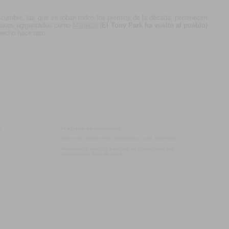
 cumbre, las que se roban todos los premios de la década, pertenecen
a pasos agigantados como
Malpaso
(
El Tony Park ha vuelto al pueblo
)
hecho hace rato.
o.
Al agregar un comentario:
Esta es la opinión de los internautas, no de SieteNotas
Reservado el derecho a eliminar los comentarios que
consideremos fuera de tema.