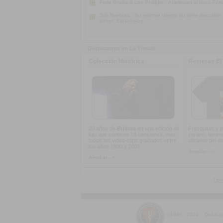
Fede Graña & Los Prolijos :
Adelantan el disco
Feri
Trío Ibarburu :
Su enorme talento no tiene discusión
juntos. Escuchalos.
Destacamos en La Tienda
Colección Histórica
Remeras El 
20 años de
Buitres
en una edición de
Fresquitas y p
lujo que contiene 18 canciones, más
verano, tenem
todos los video-clips grabados entre
oficiales del d
los años 1990 y 2001
Ampliar -->
Ampliar -->
Tipo
©1999 - 2026 :: DelUru