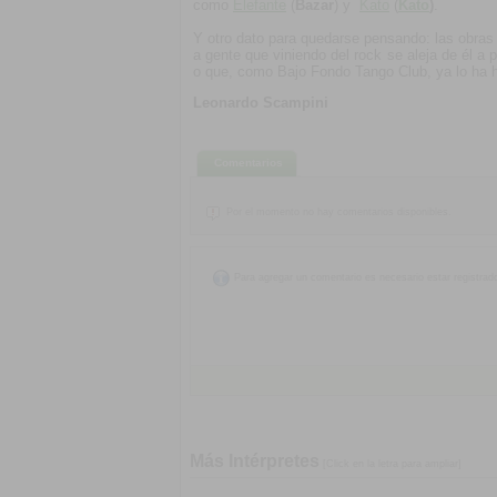
como
Elefante
(
Bazar
) y
Kato
(
Kato
)
.
Y otro dato para quedarse pensando: las obras
a gente que viniendo del rock se aleja de él 
o que, como Bajo Fondo Tango Club, ya lo ha 
Leonardo Scampini
Comentarios
Por el momento no hay comentarios disponibles.
Para agregar un comentario es necesario estar registrad
Más Intérpretes
[Click en la letra para ampliar]