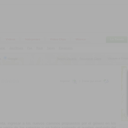
Videos
Intérpretes
Video Clips
Música
La Tienda
ular
|
Jazz/Blues
|
Pop
|
Rock
|
Tango
|
Especiales
Nuevo Usuario
Recuperar Clave
Usuario o Email
s
Google
|
Imprimir
|
Enviar por email
nta, ingresar a los nuevos caminos propuestos por el género en los
se venía de los setentas y se había sorteado el quiebre profundo del