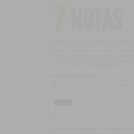
Inicio
Cartelera
Galerías
Audios
Alternativo
|
Candombe/Murga
|
Electrónica
|
Música Pop
SieteNota
La década del cero
Upss!!! Para calificar hay que iniciar sesión
|
Calificación:
Comentarios:
0
sábado, 4 de marzo de 2006
Para quien creció oyendo el rock de los oche
noventa fue un proceso natural. Inclusive si 