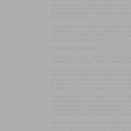
La crudeza de su sonido, sus textos antisis
popularidad, pero en cambio configuraron la 
fundamentales en la historia del rock uruguayo
de la época llevándolo a su máxima expresió
poética bien personal.
Con apenas una producción fonográfica (ya q
grabarse para formar parte de
Terraja
, su seg
dos luces en el patio del tiempo, en tanto qu
apenas alcanza para un relumbrón.
ECONOMÍA Y ESTÉTICA
“
Hoy el rock nacional
–afirma Leonardo Altma
Búsqueda; se volvió casi ‘fashion’, masivo, pop
Sus canciones suenan en casi todas las rad
artística del movimiento y sobrados lugares par
y salvo raras excepciones, su ánimo es menos 
la opinión de la crítica; altamente contempo
productos les dan el visto bueno, es que el cam
El aplauso parece ser el mejor indicador de 
hablan de la presencia de textos de escaso in
demasiada cosa novedosa que exponer. Un cie
sus declaraciones, y un conservadurismo acend
afuera de los límites de lo aceptable en arregl
Bajo el reino del mercado, si un grupo llega a 
obvio, lo liviano, jamás hacia un territorio de 