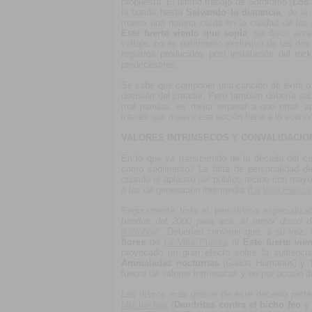
propuesta. El último trabajo de Sórdromo (
Los 
la banda hasta
Salvando la distancia
, de l
marca una notoria caída en la calidad de las
Este fuerte viento que sopla
, su disco ant
voltaje, no es patrimonio exclusivo de las d
registros producidos post instalación del r
predecesores.
Se sabe que componer una canción de éxito o d
decisión del creador. Pero también debería s
mal paridas, es mejor esperar a que otras ap
interés que mueve esa acción tiene a lo económ
VALORES INTRINSECOS Y CONVALIDACIO
En lo que va transcurrido de la década del c
como sedimento? La falta de personalidad de
cuando el aplauso del público recibe con mayor
a las de generación intermedia (
La Vela Puerca
Seguramente todo el periodismo especializad
bandas del 2000 para acá, el mejor disco 
Astroboy
”. Deberían convenir que, a su vez,
flores
de
La Vela Puerca
ni
Este fuerte vie
provocado un gran efecto sobre la audiencia
Animaladas nocturnas
(Gallos Humanos) y
fuerza de valores intrínsecos y no por acción d
Los discos más grosos de este decenio perte
Muchachos
(
Dendritas contra el bicho feo