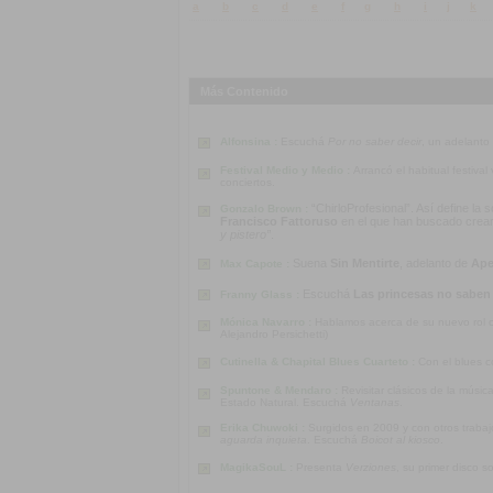
a
b
c
d
e
f
g
h
i
j
k
Más Contenido
Alfonsina :
Escuchá
Por no saber decir
, un adelanto
Festival Medio y Medio :
Arrancó el habitual festiva
conciertos.
“ChirloProfesional”. Así define la
Gonzalo Brown :
Francisco Fattoruso
en el que han buscado crear u
y pistero”
.
Suena
Sin Mentirte
, adelanto de
Ape
Max Capote :
Escuchá
Las princesas no saben
Franny Glass :
Mónica Navarro :
Hablamos acerca de su nuevo rol co
Alejandro Persichetti)
Cutinella & Chapital Blues Cuarteto :
Con el blues c
Spuntone & Mendaro :
Revisitar clásicos de la músi
Estado Natural. Escuchá
Ventanas
.
Erika Chuwoki :
Surgidos en 2009 y con otros traba
aguarda inquieta
. Escuchá
Boicot al kiosco
.
MagikaSouL :
Presenta
Verziones
, su primer disco s