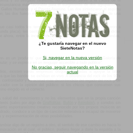
tema y su sesgado nihilismo, no pudieron servir a la causa de la
circunstancia más favorable para el surgimiento de dos agrupaciones
: Gallos Humanos y el Peyote Asesino. Las dos sintetizaron el espíritu
n; las dos fueron modernas, audaces, revulsivas, y dueñas de una
ue casi todos los temas del primer disco de el Peyote volvieron a
unda placa), les bastó para convertirse en hitos y dejar encendidas
e ahora, entre la incesante edición discográfica de algunas bandas,
¿Te gustaría navegar en el nuevo
SieteNotas?
Si, navegar en la nueva versión
nn-
es un ‘producto’ que podría figurar en los ‘De más’ de Galería de
ular, y se expresa en un lenguaje accesible a todo público”.
No gracias, seguir navegando en la versión
ios, existen varias empresas disqueras jugadas a apoyar la labor
actual
a que las bandas se exhiban en vivo. A diferencia del rock de los 90’s
confrontador y su actitud más desentendida del legado del rock y de
rizador con la opinión del público: si los chicos que consumen sus
ino elegido es el correcto.
la salud del movimiento y no los elementos que en la propia canción
terés (salvo por algo de
Graffolitas
,
Bufón
y
Astroboy
), y sonidos sin
rto espontaneísmo creativo reconocido por los propios músicos en
rado, conduce a un tipo de canción reiterativa e incapaz de moverse
os y experimentación de otras posibilidades.
cambiar algo de un registro a otro, el sentido de ese cambio es hacia lo
innovación en el cual, el público, pudiera llegar a darle la espalda a la