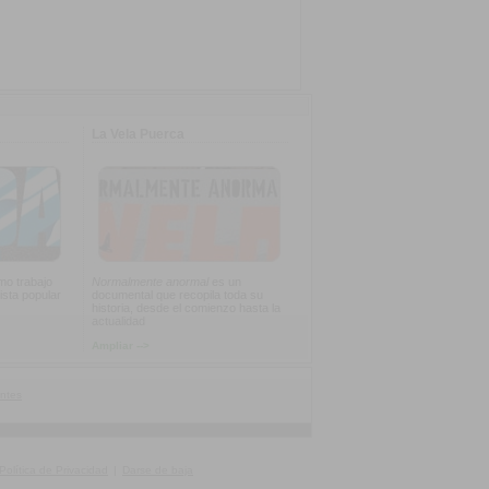
La Vela Puerca
imo trabajo
Normalmente anormal
es un
ista popular
documental que recopila toda su
historia, desde el comienzo hasta la
actualidad
Ampliar -->
ntes
Política de Privacidad
|
Darse de baja