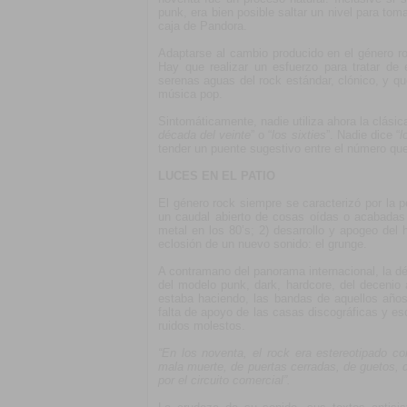
punk, era bien posible saltar un nivel para to
caja de Pandora.
Adaptarse al cambio producido en el género roc
Hay que realizar un esfuerzo para tratar de
serenas aguas del rock estándar, clónico, y 
música pop.
Sintomáticamente, nadie utiliza ahora la clásic
década del veinte
” o “
los sixties
”. Nadie dice “
l
tender un puente sugestivo entre el número qu
LUCES EN EL PATIO
El género rock siempre se caracterizó por la
un caudal abierto de cosas oídas o acabadas d
metal en los 80’s; 2) desarrollo y apogeo del h
eclosión de un nuevo sonido: el grunge.
A contramano del panorama internacional, la dé
del modelo punk, dark, hardcore, del decenio 
estaba haciendo, las bandas de aquellos años 
falta de apoyo de las casas discográficas y e
ruidos molestos.
“En los noventa, el rock era estereotipado c
mala muerte, de puertas cerradas, de guetos, d
por el circuito comercial”.