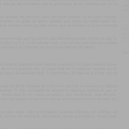
"..
mar nota de las novedades que la generación de los noventa traía en su
el 
soc
k durante los primeros años del tercer milenio, no es tarea sencilla.
 entender un golpe de timón estético que dirige su rumbo hacia las
que en muchos casos es más liviano que un hombre en la luna tocando
Un 
El 
Fact
a terminología que ha servido para delimitar períodos históricos tipo
“la
os años cero”
o “
la década del cero
” como si esa sola mención pudiera
e designa y el contenido de ese mismo período de tiempo.
 permanente proposición de nuevos modelos y los años noventa fueron
e oír por primera vez: 1) etapa final de la evolución iniciada por el
ip hop y el industrial rock; 3) nacimiento del rapcore y el trip hop; 4)
cada del 90 en Uruguay se inició como período de retracción y réplica
anterior. Si sólo se trataba de asomar la cabeza y mostrar lo que se
tenían todo en su contra: un público casi inexistente, nula difusión,
scasez de lugares donde tocar debido al permanente cierre de pubs por
omo algo under
–dice el periodista Leonardo Altmann-
de boliches de
e jóvenes de mala vida, inaccesible para el gran público, despreciado