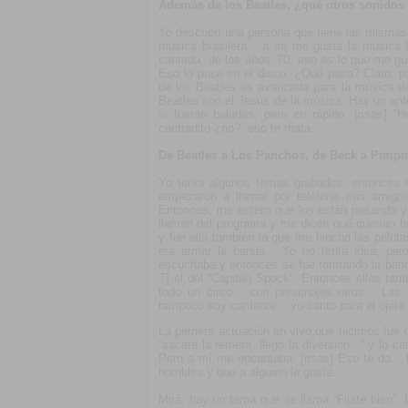
Además de los Beatles, ¿qué otros sonidos
Yo descubrí una persona que tiene las mismas 
música brasilera... a mi me gusta la música b
cantada, de los años ’70, eso es lo que me gu
Eso lo puse en el disco. ¿Qué pasa? Claro, p
de los Beatles es avanzada para la música d
Beatles son el Jesús de la música. Hay un ant
si fueran baladas, pero en rápido. [risas] 
centradito ¿no?, eso te mata.
De Beatles a Los Panchos, de Beck a Pimpi
Yo tenía algunos temas grabados, entonces l
empezaron a llamar por teléfono mis amigos
Entonces, me entero que los están pasando y
llaman del programa y me dicen qué querían ha
y fue ella también la que me hinchó las pelot
era armar la banda... Yo no tenía idea, pe
escuchaba y entonces se fue formando la band
T] el del “Capitán Spock”. Entonces ellas tam
todo un circo... con personajes raros... Las
tampoco soy cantante... yo canto para el ojete
La primera actuación en vivo que hicimos fue 
“sacate la remera, llegó la diversión...” y lo 
Pero a mí me encantaba. [risas] Eso te da...
horribles y que a alguien le guste.
Mirá, hay un tema que se llama “Fijate bien”