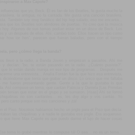
 inspiraron a Max Capote?
influencias que yo, Beck. Él es fan de los Beatles, le gusta mucho la
rasilera, la antigua, no la cantada. Me gusta una canción brasilera,
sta. También soy muy fanático del hip hop salado, eso me encanta...
asa que los Beatles son abridores de puertas. Yo creo que la música
e hoy. Algunos de sus temas podían estar en un disco de Beck. Los
es y un después de ellos. Ahí, cambió todo. Ellos hacen un tipo como
“Hear how ior hen”, parecen que fueran baladas, pero con el tiempo
nela, pero ¿cómo llega la banda?
os llevo a la radio, a Banda Joven y empiezan a pasarlos. Ahí me
 y decían: “bo, te están pasando en la radio. ¿Cuánto pusiste?”.
 que le están dando manija en ese tipo de programas... Después me
cerme una entrevista... Analía Fontán fue la que hizo esa entrevista,
as diciéndome que tenía que grabar un disco. Lo único que me faltaba
ro me fueron presentando gente. Gente a la que le gustaba lo que
a. Así compuse un tema, que cantan Patricia y Daniela [Las Primitas
bién tenían que estar en el grupo y se sumaron. [risas] Ahí se formó
 chiquilinas no son cantantes... es, les doy algo y vos cantás. Yo
, pero canto porque son mis canciones y ¡tá!
en el Piso. Nosotros habíamos hecho un jingle para el Piso que decía:
cantaban las chiquilinas y a nadie le gustaba ese jingle. Era asqueroso.
 lo que tiene Max Capote es que puedo darme el lujo de hacer cosas
. Ese tema lo grabé mientras lo compuse tá! O sea… no es un tema...