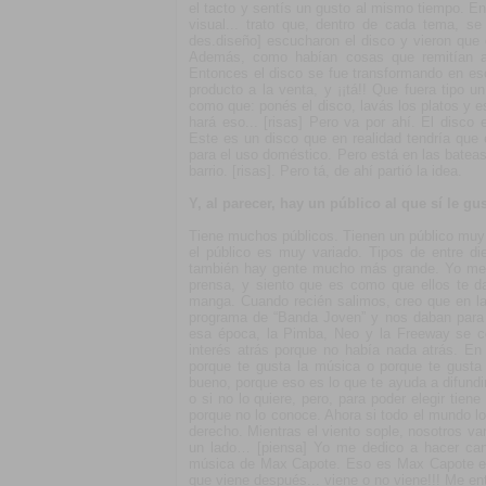
el tacto y sentís un gusto al mismo tiempo. En
visual... trato que, dentro de cada tema, s
des.diseño] escucharon el disco y vieron que e
Además, como habían cosas que remitían a o
Entonces el disco se fue transformando en eso,
producto a la venta, y ¡¡tá!! Que fuera tipo 
como que: ponés el disco, lavás los platos y 
hará eso... [risas] Pero va por ahí. El disco
Este es un disco que en realidad tendría que
para el uso doméstico. Pero está en las batea
barrio. [risas]. Pero tá, de ahí partió la idea.
Y, al parecer, hay un público al que sí le g
Tiene muchos públicos. Tienen un público muy 
el público es muy variado. Tipos de entre die
también hay gente mucho más grande. Yo me 
prensa, y siento que es como que ellos te d
manga. Cuando recién salimos, creo que en la
programa de “Banda Joven” y nos daban para 
esa época, la Pimba, Neo y la Freeway se c
interés atrás porque no había nada atrás. En
porque te gusta la música o porque te gusta 
bueno, porque eso es lo que te ayuda a difundir
o si no lo quiere, pero, para poder elegir ti
porque no lo conoce. Ahora si todo el mundo lo
derecho. Mientras el viento sople, nosotros vam
un lado… [piensa] Yo me dedico a hacer canc
música de Max Capote. Eso es Max Capote en re
que viene después... viene o no viene!!! Me en