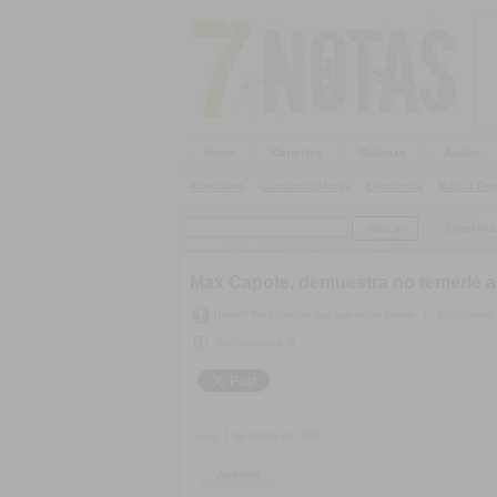
Inicio
Cartelera
Galerías
Audios
Alternativo
|
Candombe/Murga
|
Electrónica
|
Música Pop
SieteNota
Max Capote, demuestra no temerle a 
Upss!!! Para calificar hay que iniciar sesión
|
Calificación:
Comentarios:
0
lunes, 1 de agosto de 2005
Apuntes