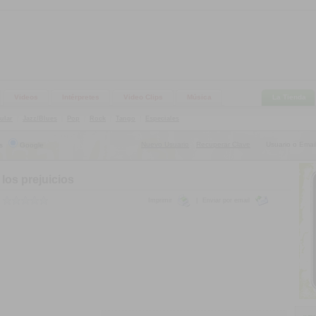
Videos
Intérpretes
Video Clips
Música
La Tienda
ular
|
Jazz/Blues
|
Pop
|
Rock
|
Tango
|
Especiales
Nuevo Usuario
Recuperar Clave
Usuario o Email
s
Google
|
los prejuicios
Imprimir
|
Enviar por email