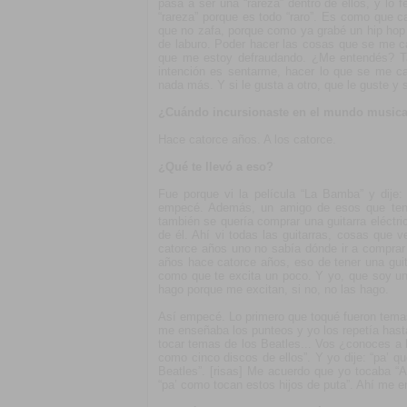
pasa a ser una “rareza” dentro de ellos, y lo
“rareza” porque es todo “raro”. Es como que c
que no zafa, porque como ya grabé un hip hop 
de laburo. Poder hacer las cosas que se me ca
que me estoy defraudando. ¿Me entendés? Ta
intención es sentarme, hacer lo que se me c
nada más. Y si le gusta a otro, que le guste y 
¿Cuándo incursionaste en el mundo musica
Hace catorce años. A los catorce.
¿Qué te llevó a eso?
Fue porque vi la película “La Bamba” y dije:
empecé. Además, un amigo de esos que ten
también se quería comprar una guitarra eléctri
de él. Ahí vi todas las guitarras, cosas que
catorce años uno no sabía dónde ir a comprar 
años hace catorce años, eso de tener una guita
como que te excita un poco. Y yo, que soy un 
hago porque me excitan, si no, no las hago.
Así empecé. Lo primero que toqué fueron temas
me enseñaba los punteos y yo los repetía hasta
tocar temas de los Beatles... Vos ¿conoces a l
como cinco discos de ellos”. Y yo dije: “pa’ q
Beatles”. [risas] Me acuerdo que yo tocaba “A
“pa’ como tocan estos hijos de puta”. Ahí me 