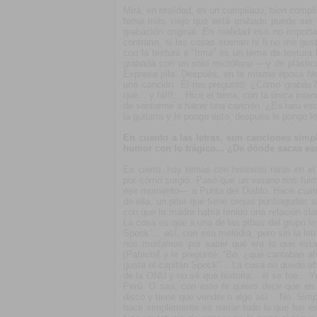
Mirá, en realidad, es un compilado, bien compi
tema más viejo que está grabado puede ser “
grabación original. En realidad eso no import
contrario, si las cosas suenan hi fi no me gus
con la textura e “Irma” es un tema de textura 
grabada con un solo micrófono —y de plástico
Expresa pila. Después, en la misma época hic
una canción. Él me preguntó: ¿Cómo grabás? Y 
qué... y tá!!!... Hice el tema, con la única in
de sentarme a hacer una canción. ¿Es raro eso
la guitarra y le pongo esto, después le pongo l
En cuanto a las letras, son canciones simpl
humor con lo trágico... ¿De dónde sacas es
Es cierto, hay temas con historias raras en e
por cómo surgió. Pasó que un verano nos fui
ese momento— a Punta del Diablo. Hace cuatro
de ella, un pibe que tiene orejas puntiagudas
con que la madre había tenido una relación clan
La cosa es que a una de las pibas del grupo le
Spock”... así, con esa melodía, pero sin la le
nos moríamos por saber qué era lo que est
[Patricia] y le pregunté: “Bo, ¿qué cantaban 
gusta el capitán Spock”... La cosa no quedó ah
de la ONU y no sé que historia... él se fue..
Perú. O sea, con esto te quiero decir que e
disco y tiene que vender o algo así... No. S
hace simplemente es narrar todo lo que fue e