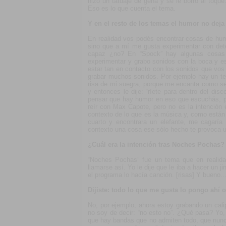
hizo un tatuaje de gena y se le borró al toque
Eso es lo que cuenta el tema.
Y en el resto de los temas el humor no deja 
En realidad vos podés encontrar cosas de humo
sino que a mí me gusta experimentar con det
capaz ¿no? En “Spock” hay algunas cosas
experimentar y grabo sonidos con la boca y e
estar tan en contacto con los sonidos que vos
grabar muchos sonidos. Por ejemplo hay un 
risa de mi suegra, porque me encanta como se 
y entonces le dije: “ríete para dentro del di
pensar que hay humor en eso que escuchás, pe
reír con Max Capote, pero no es la intención 
contexto de lo que es la música y, como están 
cuarto y encontrara un elefante, me cagaría 
contexto una cosa ese sólo hecho te provoca u
¿Cuál era la intención tras Noches Pochas?
“Noches Pochas” fue un tema que en realida
llamarse así. Yo le dije que le iba a hacer un j
el programa lo hacía canción. [risas] Y bueno...
Dijiste: todo lo que me gusta lo pongo ahí o.
No, por ejemplo, ahora estoy grabando un calip
no soy de decir: “no esto no”. ¿Qué pasa? Y
que hay bandas que no admiten todo, que nunca