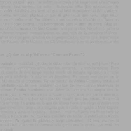
tonces yo qué hago... te estimulo la oreja y te hago tener una imagen
e genere una especie de color... Entonces ellos [los muchachos de
l color del disco era éste, el que al final manejaron: el de la mugre.
tros tiempos, plantearon que el arte tenía que tener algo retro.
 en un color retro. Por último se nos ocurrió la idea de que fuera un
un utensilio de cocina, una herramienta para el ama de casa. Algo así
escuchás la música de Max Capote. Esa es la idea. No sé si alguien lo
 entonces terminó convirtiéndose en una hoja de la picadora Mulinex.
 estar en cualquier góndola de supermercados, como una herramienta
s de Palacio de la Música, en CD Werehouse o en otras disquerías del
usta. ¿Quién es el público de “Grandes Éxitos”?
variado en realidad. ¿Todos te deben decir lo mismo, no? [risas] Pero
cisiete y veinticinco años que les encanta... y son fanáticos. Pero
di cuenta de que tengo mucha suerte de haberle agradado a mucha
an para adelante. Y eso es un beneficio. Es correr con un as en la
 M1 estaba el programa “Fin de siesta” de Analía Fontán y estaba el
adelante salado. Eso también hizo que las revistas de tendencia de
oparan. Estaba buenísimo eso. Además todo era sin ningún tipo de
 este país si vos me venís a hacer una nota es porque te interesa,
lo que hacés, no hay otro tipo de interés tras las cosas. Eso está
 tu música. La gente es la que de última tiene que elegir si quiere eso
ene que conocerlo. Sería una cagada que a nadie le gustara Max Capote
 conoce y a nadie le gusta... bueno... eso está bien, están en todo su
os a ir para ahí. No hay una cuestión de forzar la pelota para ir para
iones. Yo agarro la guitarra y hago canciones... O sea, eso es la
alidad, mientras le interese a la gente que le gusta... ya está. Lo
tendés!!