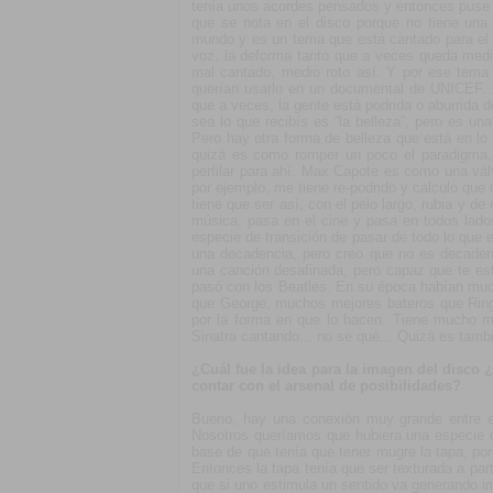
tenía unos acordes pensados y entonces puse p
que se nota en el disco porque no tiene una
mundo y es un tema que está cantado para el 
voz, la deforma tanto que a veces queda med
mal cantado, medio roto así. Y por ese tema
querían usarlo en un documental de UNICEF...
que a veces, la gente está podrida o aburrida d
sea lo que recibís es “la belleza”, pero es u
Pero hay otra forma de belleza que está en lo
quizá es como romper un poco el paradigma, 
perfilar para ahí. Max Capote es como una vál
por ejemplo, me tiene re-podrido y calculo qu
tiene que ser así, con el pelo largo, rubia y 
música, pasa en el cine y pasa en todos lado
especie de transición de pasar de todo lo que
una decadencia, pero creo que no es decadenc
una canción desafinada, pero capaz que te e
pasó con los Beatles. En su época habían muc
que George, muchos mejores bateros que Ringo,
por la forma en que lo hacen. Tiene mucho 
Sinatra cantando... no se qué... Quizá es tambi
¿Cuál fue la idea para la imagen del disco
contar con el arsenal de posibilidades?
Bueno, hay una conexión muy grande entre el
Nosotros queríamos que hubiera una especie de
base de que tenía que tener mugre la tapa, po
Entonces la tapa tenía que ser texturada a par
que si uno estimula un sentido va generando i