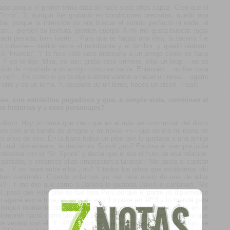
lado porque el primer tema data de hace siete años capaz. Creo que el
Irma”. Y, aunque fue grabado en condiciones precarias, quedó esa
aba, porque la intención no era buscar el sonido perfecto ni nada, al
tan... pierden su textura, pierden cuerpo. A mí me gusta buscar, jugar
bien pesada, bien fuerte... Para que te hagas una idea, la batería fue
 todavía— metido entre el redoblante y el tambor, y quedó bárbaro.
e “Francia”. Y la hice sólo para mostrarle a un amigo cómo se hace
yo le dije: Mirá, es así: grabo esto primero, elijo un loop... no sé
tención de mostrarle a un amigo cómo se hacía. Entendés... no fue cosa
 no?... Es como si yo te dijera ahora vamos a hacer un tema... agarro
o otro y es un tema. Y, después de un tema, haces un disco. [risas]
es, con estribillos pegadizos y que, a simple vista, combinan el
as historias y a esos personajes?
l disco. Hay un tema que creo que es el más anti-comercial del disco
mos con una banda de amigos y mi novia ¬¬—que no era mi novia en
 años de eso. En la barra había un pibe que le gustaba a una amiga
 al cual, obviamente, le decíamos Spock ¿no? Encima él siempre jodía
destina con el “Sr. Spock” y decía que él era el fruto de esa relación.
 gustaba, y entonces ellas empezaron a tararear: “Me gusta el capitán
tra... Y se reían entre ellas ¿no? Y todos los pibes que estábamos ahí
aban cantando. Cuando volvimos yo me hice novio de una de ellas
ahí?”. Y me dijo que como a Daniela le gustaba David le cantaban: “Me
í, pasó que este pibe se fue para Perú porque el padre es diplomático
. Yo agarré eso e hice un tema de eso. Lo puse en MP3 y lo mandé para
n ningún momento hay una visión de que éste tema va a estar en un
implemente nació como una joda para un amigo ¿me entendés? Y lo que
se verano con él. Y tá!!! Entonces cuenta cosas como que el tipo se