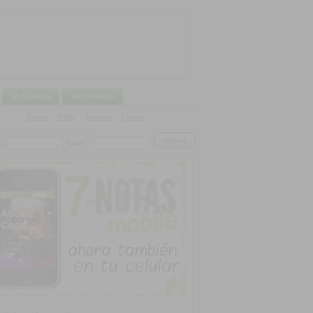
Mi Canasta
Mis Pedidos
Discos
|
DVDs
|
Remeras
|
Libros
:
Clave: