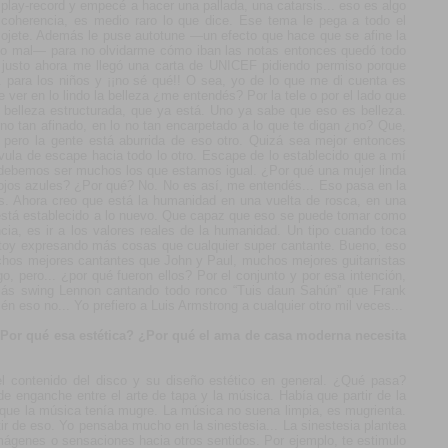
lay-record y empecé a hacer una pallada, una catarsis... eso es algo
 coherencia, es medio raro lo que dice. Ese tema le pega a todo el
ojete. Además le puse autotune —un efecto que hace que se afine la
io mal— para no olvidarme cómo iban las notas entonces quedó todo
 justo ahora me llegó una carta de UNICEF pidiendo permiso porque
 para los niños y ¡¡no sé qué!! O sea, yo de lo que me di cuenta es
e ver en lo lindo la belleza ¿me entendés? Por la tele o por el lado que
na belleza estructurada, que ya está. Uno ya sabe que eso es belleza.
 no tan afinado, en lo no tan encarpetado a lo que te digan ¿no? Que,
pero la gente está aburrida de eso otro. Quizá sea mejor entonces
vula de escape hacia todo lo otro. Escape de lo establecido que a mí
e debemos ser muchos los que estamos igual. ¿Por qué una mujer linda
de ojos azules? ¿Por qué? No. No es así, me entendés... Eso pasa en la
s. Ahora creo que está la humanidad en una vuelta de rosca, en una
 está establecido a lo nuevo. Que capaz que eso se puede tomar como
ia, es ir a los valores reales de la humanidad. Un tipo cuando toca
stoy expresando más cosas que cualquier super cantante. Bueno, eso
hos mejores cantantes que John y Paul, muchos mejores guitarristas
 pero... ¿por qué fueron ellos? Por el conjunto y por esa intención,
más swing Lennon cantando todo ronco “Tuis daun Sahún” que Frank
én eso no... Yo prefiero a Luis Armstrong a cualquier otro mil veces...
 ¿Por qué esa estética? ¿Por qué el ama de casa moderna necesita
 contenido del disco y su diseño estético en general. ¿Qué pasa?
 enganche entre el arte de tapa y la música. Había que partir de la
rque la música tenía mugre. La música no suena limpia, es mugrienta.
tir de eso. Yo pensaba mucho en la sinestesia... La sinestesia plantea
mágenes o sensaciones hacia otros sentidos. Por ejemplo, te estimulo