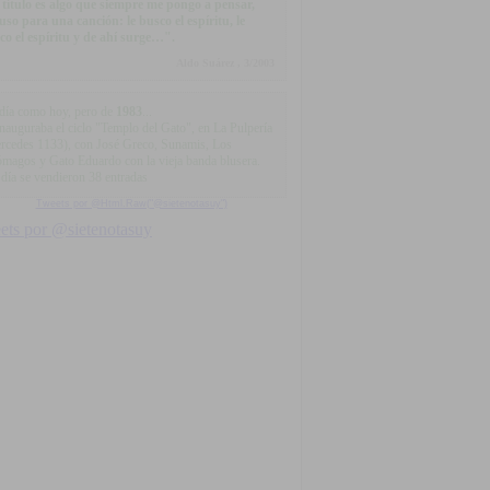
 título es algo que siempre me pongo a pensar,
luso para una canción: le busco el espíritu, le
co el espíritu y de ahí surge…".
Aldo Suárez , 3/2003
día como hoy, pero de
1983
...
inauguraba el ciclo "Templo del Gato", en La Pulpería
rcedes 1133), con José Greco, Sunamis, Los
ómagos y Gato Eduardo con la vieja banda blusera.
 día se vendieron 38 entradas
Tweets por @Html.Raw("@sietenotasuy")