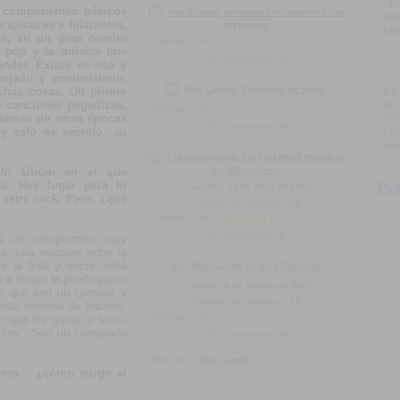
"El
s componentes básicos
Max Capote, demuestra no temerle a los
inc
erspicaces e hilarantes,
prejuicios
bus
les, en un gran combo
Calificado con:
, pop y la música que
Comentarios:
0
randes Éxitos es eso y
jado y contestatario,
Max Capote, Explosión de sabor
uchas cosas. Un primer
Un 
 canciones pegadizas,
Se 
Calificado con:
 temas de otras épocas
(Me
Comentarios:
0
y esto es secreto, su
Est
Ese
FestContrapedal 2013 en MUMI Museo de
 Un álbum en el que
las Migraciones
los. Hay lugar para lo
El
sábado, 13 de abril de 2013
l retro rock. Pero, ¿qué
Cantidad de imágenes:
40
Calificado con:
Comentarios:
0
Es un compromiso muy
, una relación entre la
 al final y decís: está
Max Capote en Sala Zitarrosa
 a lo que le puede pasar
El
jueves, 4 de agosto de 2005
eer que con un compás y
Cantidad de imágenes:
10
ando termina de hacerlo,
Calificado con:
o que me gusta, y si no,
itos”. Son un compilado
Comentarios:
0
Max Capote
Más info de
ómo... ¿cómo surge el