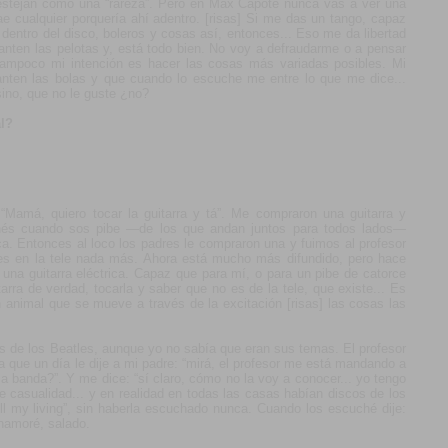
 festejan como una “rareza”. Pero en Max Capote nunca vas a ver una
ae cualquier porquería ahí adentro. [risas] Si me das un tango, capaz
dentro del disco, boleros y cosas así, entonces... Eso me da libertad
nten las pelotas y, está todo bien. No voy a defraudarme o a pensar
mpoco mi intención es hacer las cosas más variadas posibles. Mi
anten las bolas y que cuando lo escuche me entre lo que me dice...
sino, que no le guste ¿no?
l?
 “Mamá, quiero tocar la guitarra y tá”. Me compraron una guitarra y
és cuando sos pibe —de los que andan juntos para todos lados—
ca. Entonces al loco los padres le compraron una y fuimos al profesor
 ves en la tele nada más. Ahora está mucho más difundido, pero hace
una guitarra eléctrica. Capaz que para mí, o para un pibe de catorce
rra de verdad, tocarla y saber que no es de la tele, que existe... Es
animal que se mueve a través de la excitación [risas] las cosas las
 de los Beatles, aunque yo no sabía que eran sus temas. El profesor
 que un día le dije a mi padre: “mirá, el profesor me está mandando a
a banda?”. Y me dice: “sí claro, cómo no la voy a conocer... yo tengo
ue casualidad... y en realidad en todas las casas habían discos de los
ll my living”, sin haberla escuchado nunca. Cuando los escuché dije:
enamoré, salado.