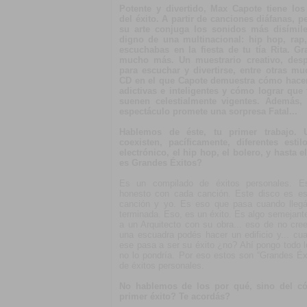
Potente y divertido, Max Capote tiene lo
del éxito. A partir de canciones diáfanas, p
su arte conjuga los sonidos más disími
digno de una multinacional: hip hop, rap
escuchabas en la fiesta de tu tía Rita. G
mucho más. Un muestrario creativo, despo
para escuchar y divertirse, entre otras m
CD en el que Capote demuestra cómo hacer
adictivas e inteligentes y cómo lograr que
suenen celestialmente vigentes. Además, 
espectáculo promete una sorpresa Fatal...
Hablemos de éste, tu primer trabajo.
coexisten, pacíficamente, diferentes esti
electrónico, el hip hop, el bolero, y hasta e
es Grandes Éxitos?
Es un compilado de éxitos personales. 
honesto con cada canción. Este disco es eso
canción y yo. Es eso que pasa cuando llegás
terminada. Eso, es un éxito. Es algo semejante
a un Arquitecto con su obra... eso de no cr
una escuadra podés hacer un edificio y... cu
ese pasa a ser su éxito ¿no? Ahí pongo todo l
no lo pondría. Por eso estos son “Grandes Éx
de éxitos personales.
No hablemos de los por qué, sino del c
primer éxito? Te acordás?