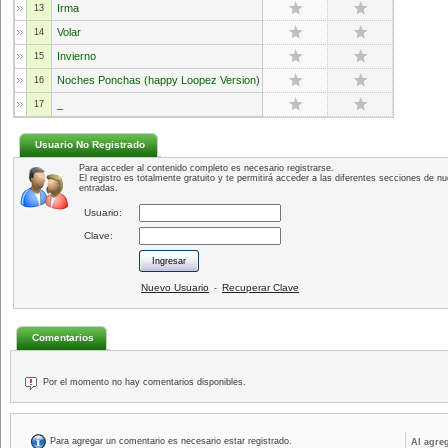
Irma
13
Volar
14
Invierno
15
Noches Ponchas (happy Loopez Version)
16
_
17
Usuario No Registrado
Para acceder al contenido completo es necesario registrarse.
El registro es totalmente gratuito y te permitirá acceder a las diferentes secciones de nu
entradas.
Usuario:
Clave:
Nuevo Usuario
Recuperar Clave
-
Comentarios
Por el momento no hay comentarios disponibles.
Para agregar un comentario es necesario estar registrado.
Al agre