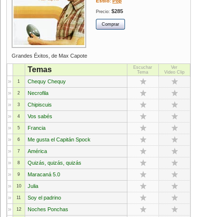
Estilo:
Pop
$285
Precio:
Grandes Éxitos, de Max Capote
Escuchar
Ver
Temas
Tema
Video Clip
Chequy Chequy
1
Necrofila
2
Chipiscuis
3
Vos sabés
4
Francia
5
Me gusta el Capitán Spock
6
América
7
Quizás, quizás, quizás
8
Maracaná 5.0
9
Julia
10
Soy el padrino
11
Noches Ponchas
12