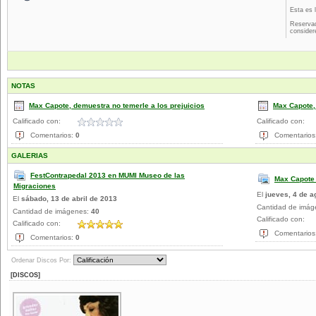
Esta es 
Reservad
consider
NOTAS
Max Capote, demuestra no temerle a los prejuicios
Max Capote,
Calificado con:
Calificado con:
Comentarios:
0
Comentarios
GALERIAS
FestContrapedal 2013 en MUMI Museo de las
Max Capote 
Migraciones
El
jueves, 4 de a
El
sábado, 13 de abril de 2013
Cantidad de imá
Cantidad de imágenes:
40
Calificado con:
Calificado con:
Comentarios
Comentarios:
0
Ordenar Discos Por:
[DISCOS]