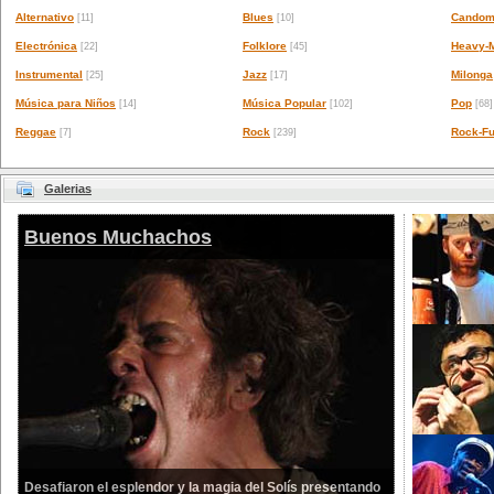
Alternativo
Blues
Candom
[11]
[10]
Electrónica
Folklore
Heavy-M
[22]
[45]
Instrumental
Jazz
Milonga
[25]
[17]
Música para Niños
Música Popular
Pop
[14]
[102]
[68]
Reggae
Rock
Rock-Fu
[7]
[239]
Galerias
Buenos Muchachos
Desafiaron el esplendor y la magia del Solís presentando