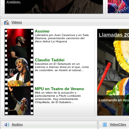
Antídoto
.
Videos
Assimo
Llamadas 2
Liderados por
Juan Casanova
y en Sala
Zitarrosa, presentando canciones del
disco debut
La Hoguera
Claudio Taddei
Estuvimos en
El Tartamudo
en un
extenso e intenso show en el que, como
de costumbre, se mostró al natural...
MPU en Teatro de Verano
Mirá un video de la actuación y
particularmente a
Pitufo Lombardo
versionando, muy emotivamente,
caminando en med
Chiquillada, de El Sabalero...
Audios
VideoClips