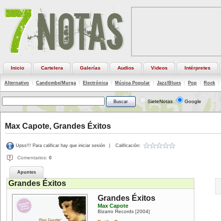
Inicio
Cartelera
Galerías
Audios
Videos
Intérpretes
Alternativo
|
Candombe/Murga
|
Electrónica
|
Música Popular
|
Jazz/Blues
|
Pop
|
Rock
|
SieteNotas
Google
Max Capote, Grandes Éxitos
Upss!!! Para calificar hay que iniciar sesión
|
Calificación:
Comentarios:
0
Apuntes
Grandes Éxitos
Grandes Éxitos
Max Capote
Bizarro Records
2004
[
]