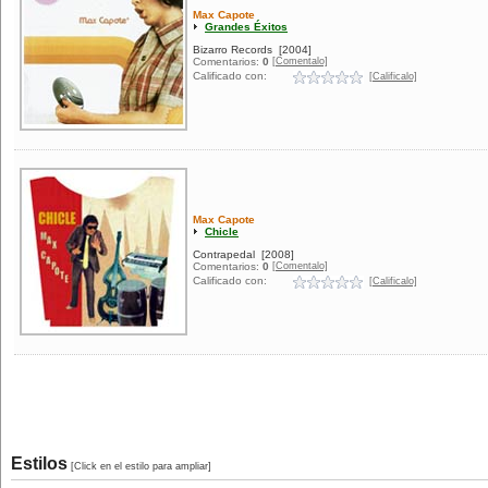
Max Capote
Grandes Éxitos
Bizarro Records
[2004]
[Comentalo]
Comentarios:
0
Calificado con:
[Calificalo]
Max Capote
Chicle
Contrapedal
[2008]
[Comentalo]
Comentarios:
0
Calificado con:
[Calificalo]
Estilos
[Click en el estilo para ampliar]