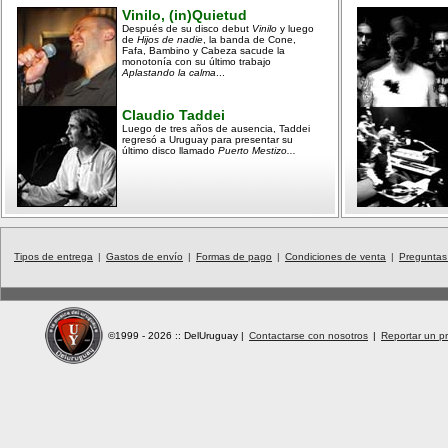
Vinilo, (in)Quietud
Después de su disco debut
Vinilo
y luego
de
Hijos de nadie
, la banda de Cone,
Fafa, Bambino y Cabeza sacude la
monotonía con su último trabajo
Aplastando la calma
...
Claudio Taddei
Luego de tres años de ausencia, Taddei
regresó a Uruguay para presentar su
último disco llamado
Puerto Mestizo...
Tipos de entrega
|
Gastos de envío
|
Formas de pago
|
Condiciones de venta
|
Preguntas
©1999 - 2026 :: DelUruguay
|
Contactarse con nosotros
|
Reportar un pr