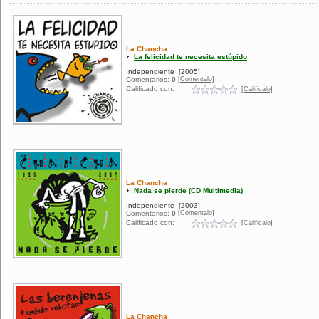
La Chancha
La felicidad te necesita estúpido
Independiente
[2005]
[Comentalo]
Comentarios:
0
Calificado con:
[Calificalo]
La Chancha
Nada se pierde (CD Multimedia)
Independiente
[2003]
[Comentalo]
Comentarios:
0
Calificado con:
[Calificalo]
La Chancha