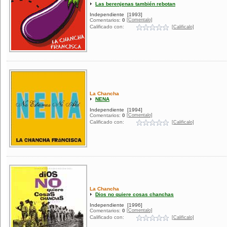
Las berenjenas también rebotan
Independiente
[1993]
[Comentalo]
Comentarios:
0
Calificado con:
[Calificalo]
La Chancha
NENA
Independiente
[1994]
[Comentalo]
Comentarios:
0
Calificado con:
[Calificalo]
La Chancha
Dios no quiere cosas chanchas
Independiente
[1996]
[Comentalo]
Comentarios:
0
Calificado con:
[Calificalo]