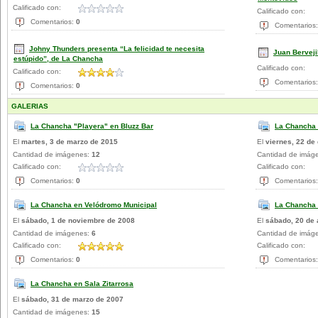
Calificado con:
Calificado con:
Comentarios:
0
Comentarios
Johny Thunders presenta “La felicidad te necesita
Juan Bervejil
estúpido”, de La Chancha
Calificado con:
Calificado con:
Comentarios
Comentarios:
0
GALERIAS
La Chancha "Playera" en Bluzz Bar
La Chancha
El
martes, 3 de marzo de 2015
El
viernes, 22 de
Cantidad de imágenes:
12
Cantidad de imág
Calificado con:
Calificado con:
Comentarios:
0
Comentarios
La Chancha en Velódromo Municipal
La Chancha y
El
sábado, 1 de noviembre de 2008
El
sábado, 20 de 
Cantidad de imágenes:
6
Cantidad de imág
Calificado con:
Calificado con:
Comentarios:
0
Comentarios
La Chancha en Sala Zitarrosa
El
sábado, 31 de marzo de 2007
Cantidad de imágenes:
15