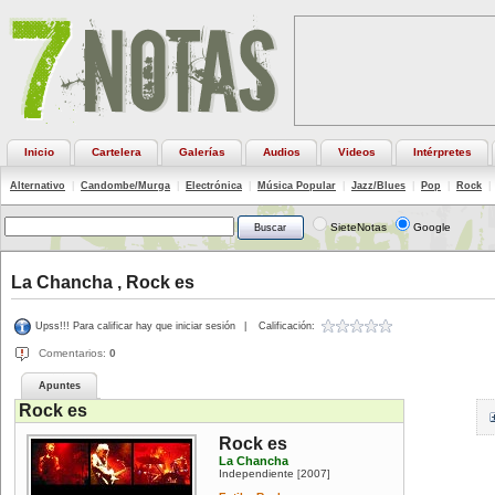
Inicio
Cartelera
Galerías
Audios
Videos
Intérpretes
Alternativo
|
Candombe/Murga
|
Electrónica
|
Música Popular
|
Jazz/Blues
|
Pop
|
Rock
|
SieteNotas
Google
La Chancha , Rock es
Upss!!! Para calificar hay que iniciar sesión
|
Calificación:
Comentarios:
0
Apuntes
Rock es
Rock es
La Chancha
Independiente
2007
[
]