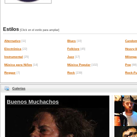
Estilos
[Click en el estilo para ampliar]
Alternativo
Blues
Candom
[11]
[10]
Electrónica
Folklore
Heavy-M
[22]
[45]
Instrumental
Jazz
Milonga
[25]
[17]
Música para Niños
Música Popular
Pop
[14]
[102]
[68]
Reggae
Rock
Rock-Fu
[7]
[239]
Galerias
Buenos Muchachos