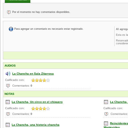
Por el momento no hay comentarios disponibles.
Para agregar un comentario es necesario estar registrado.
Al agreg
Esta es la
Reservado
considere
AUDIOS
La Chancha en Sala Zitarrosa
Calificado con:
Comentarios:
0
NOTAS
La Chancha, Un circo en el chiquero
La Chancha, 
Calificado con:
Calificado con:
Comentarios:
0
Comentarios
Reincidentes
La Chancha, una historia chancha
Montevideo