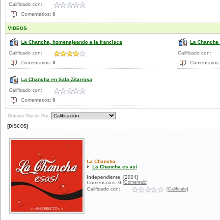
Calificado con:
Comentarios:
0
VIDEOS
La Chancha, homenajeando a la francisca
La Chancha
Calificado con:
Calificado con:
Comentarios:
0
Comentarios
La Chancha en Sala Zitarrosa
Calificado con:
Comentarios:
0
Ordenar Discos Por:
[DISCOS]
La Chancha
La Chancha es así
Independiente
[2004]
[Comentalo]
Comentarios:
0
Calificado con:
[Calificalo]