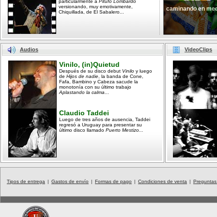
particularmente a
Pitufo Lombardo
versionando, muy emotivamente,
caminando en med
Chiquillada, de El Sabalero...
Audios
VideoClips
Vinilo, (in)Quietud
Después de su disco debut
Vinilo
y luego
de
Hijos de nadie
, la banda de Cone,
Fafa, Bambino y Cabeza sacude la
monotonía con su último trabajo
Aplastando la calma
...
Claudio Taddei
Luego de tres años de ausencia, Taddei
regresó a Uruguay para presentar su
último disco llamado
Puerto Mestizo...
Tipos de entrega
|
Gastos de envío
|
Formas de pago
|
Condiciones de venta
|
Preguntas