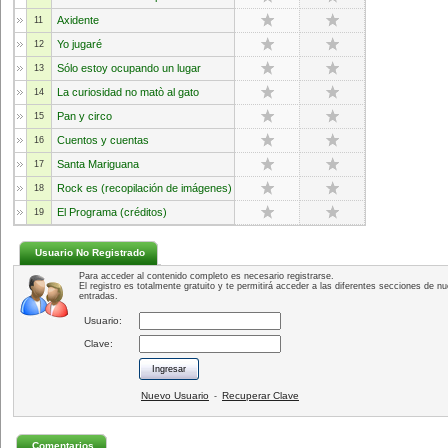
Axidente
11
Yo jugaré
12
Sólo estoy ocupando un lugar
13
La curiosidad no matò al gato
14
Pan y circo
15
Cuentos y cuentas
16
Santa Mariguana
17
Rock es (recopilación de imágenes)
18
El Programa (créditos)
19
Usuario No Registrado
Para acceder al contenido completo es necesario registrarse.
El registro es totalmente gratuito y te permitirá acceder a las diferentes secciones de nu
entradas.
Usuario:
Clave:
Nuevo Usuario
Recuperar Clave
-
Comentarios