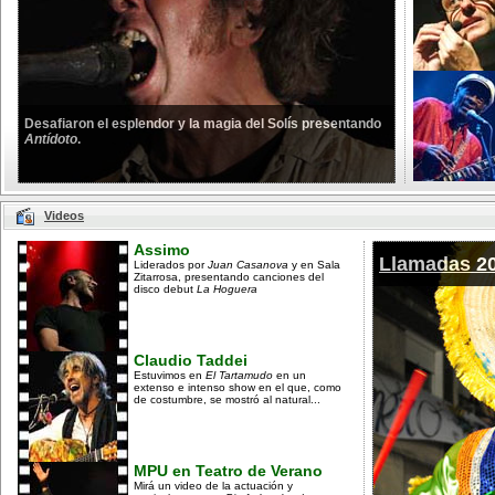
Desafiaron el esplendor y la magia del Solís presentando
Antídoto
.
Videos
Assimo
Llamadas 2
Liderados por
Juan Casanova
y en Sala
Zitarrosa, presentando canciones del
disco debut
La Hoguera
Claudio Taddei
Estuvimos en
El Tartamudo
en un
extenso e intenso show en el que, como
de costumbre, se mostró al natural...
MPU en Teatro de Verano
Mirá un video de la actuación y