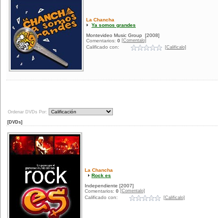
La Chancha
Ya somos grandes
Montevideo Music Group
[2008]
[Comentalo]
Comentarios:
0
Calificado con:
[Calificalo]
Ordenar DVDs Por:
[DVDs]
La Chancha
Rock es
Independiente
[2007]
[Comentalo]
Comentarios:
0
Calificado con:
[Calificalo]