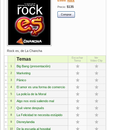
Estilo:
Rock
$135
Precio:
Rock es, de La Chancha
Escuchar
Ver
Temas
Tema
Video Clip
Big Bang (presentación)
1
Marketing
2
Pánico
3
El amor es una forma de comercio
4
La policía de la Moral
5
Algo nos está saliendo mal
6
Què viene después
7
La Felicidad te necesita estúpido
8
Disneylandia
9
De la escuela al hospital
10