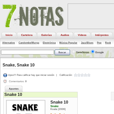
Inicio
Cartelera
Galerías
Audios
Videos
Intérpretes
Alternativo
|
Candombe/Murga
|
Electrónica
|
Música Popular
|
Jazz/Blues
|
Pop
|
Rock
|
SieteNotas
Google
Snake, Snake 10
Upss!!! Para calificar hay que iniciar sesión
|
Calificación:
Comentarios:
0
Apuntes
Snake 10
Snake 10
Snake
Koala
2006
[
]