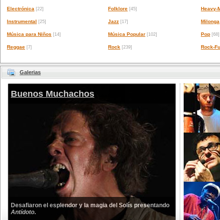
Electrónica
Folklore
Heavy-M
[22]
[45]
Instrumental
Jazz
Milonga
[25]
[17]
Música para Niños
Música Popular
Pop
[14]
[102]
[68]
Reggae
Rock
Rock-Fu
[7]
[239]
Galerias
Buenos Muchachos
Desafiaron el esplendor y la magia del Solís presentando
Antídoto
.