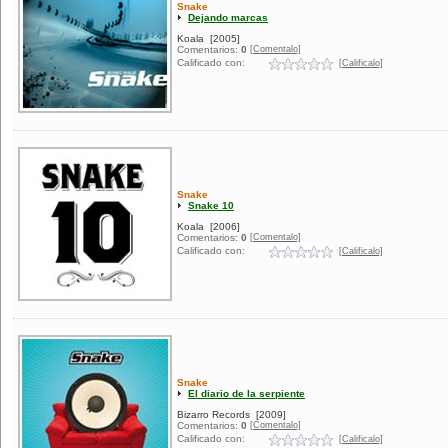
Snake
Dejando marcas
Koala
[2005]
[Comentalo]
Comentarios:
0
Calificado con:
[Calificalo]
Snake
Snake 10
Koala
[2006]
[Comentalo]
Comentarios:
0
Calificado con:
[Calificalo]
Snake
El diario de la serpiente
Bizarro Records
[2009]
[Comentalo]
Comentarios:
0
Calificado con:
[Calificalo]