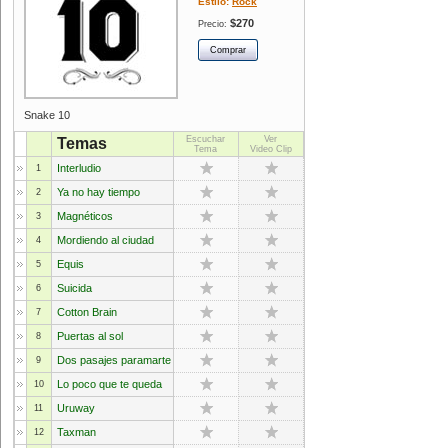
Estilo:
Rock
$270
Precio:
Snake 10
Escuchar
Ver
Temas
Tema
Video Clip
Interludio
1
Ya no hay tiempo
2
Magnéticos
3
Mordiendo al ciudad
4
Equis
5
Suicida
6
Cotton Brain
7
Puertas al sol
8
Dos pasajes paramarte
9
Lo poco que te queda
10
Uruway
11
Taxman
12