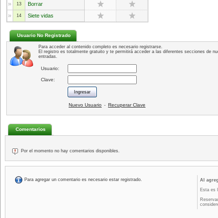
Borrar
13
Siete vidas
14
Usuario No Registrado
Para acceder al contenido completo es necesario registrarse.
El registro es totalmente gratuito y te permitirá acceder a las diferentes secciones de nu
entradas.
Usuario:
Clave:
Nuevo Usuario
Recuperar Clave
-
Comentarios
Por el momento no hay comentarios disponibles.
Para agregar un comentario es necesario estar registrado.
Al agre
Esta es 
Reservad
consider