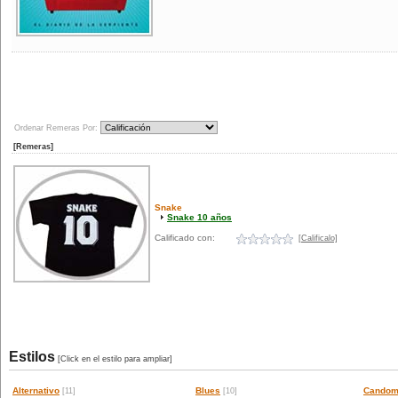
Ordenar Remeras Por:
[Remeras]
Snake
Snake 10 años
Calificado con:
[Calificalo]
Estilos
[Click en el estilo para ampliar]
Alternativo
Blues
Candom
[11]
[10]