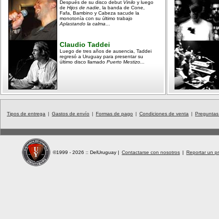
Después de su disco debut
Vinilo
y luego
de
Hijos de nadie
, la banda de Cone,
Fafa, Bambino y Cabeza sacude la
monotonía con su último trabajo
Aplastando la calma
...
Claudio Taddei
Luego de tres años de ausencia, Taddei
regresó a Uruguay para presentar su
último disco llamado
Puerto Mestizo...
Tipos de entrega
|
Gastos de envío
|
Formas de pago
|
Condiciones de venta
|
Preguntas
©1999 - 2026 :: DelUruguay
|
Contactarse con nosotros
|
Reportar un pr