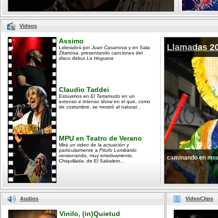
Videos
Assimo
Llamadas 2
Liderados por
Juan Casanova
y en Sala
Zitarrosa, presentando canciones del
disco debut
La Hoguera
Claudio Taddei
Estuvimos en
El Tartamudo
en un
extenso e intenso show en el que, como
de costumbre, se mostró al natural...
MPU en Teatro de Verano
Mirá un video de la actuación y
particularmente a
Pitufo Lombardo
versionando, muy emotivamente,
caminando en med
Chiquillada, de El Sabalero...
Audios
VideoClips
Vinilo, (in)Quietud