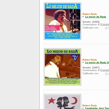
Ruben Rada
Lo mejor de Rada
Sondor
[1993]
[Coment
Comentarios:
0
Calificado con:
Ruben Rada
Lo mejor de Rada Vo
Sondor
[1997]
[Coment
Comentarios:
0
Calificado con:
Ruben Rada
Candombe Jazz Tou