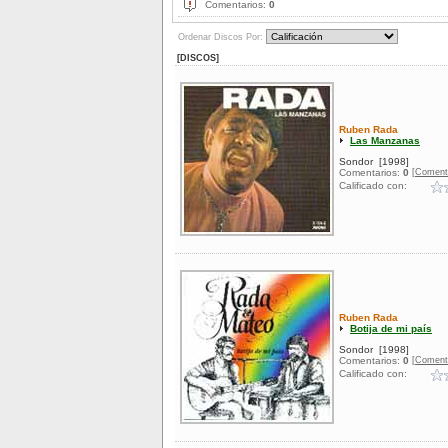
Comentarios:
0
Ordenar Discos Por:
[DISCOS]
Ruben Rada
Las Manzanas
Sondor
[1998]
[Coment
Comentarios:
0
Calificado con:
Ruben Rada
Botija de mi país
Sondor
[1998]
[Coment
Comentarios:
0
Calificado con: