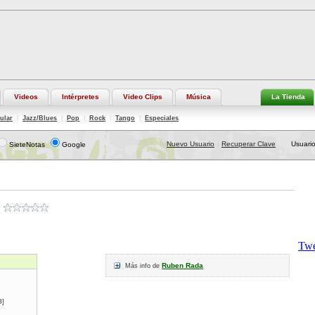
Videos
Intérpretes
Video Clips
Música
La Tienda
ular
|
Jazz/Blues
|
Pop
|
Rock
|
Tango
|
Especiales
Nuevo Usuario
Recuperar Clave
Usuario
SieteNotas
Google
|
Ruben Rada
Más info de
8
]