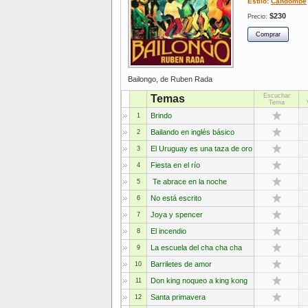
Estilo:
Candombe
$230
Precio:
Bailongo, de Ruben Rada
Escuchar
Temas
Tema
Brindo
1
Bailando en inglés básico
2
El Uruguay es una taza de oro
3
Fiesta en el río
4
Te abrace en la noche
5
No está escrito
6
Joya y spencer
7
El incendio
8
La escuela del cha cha cha
9
Barriletes de amor
10
Don king noqueo a king kong
11
Santa primavera
12