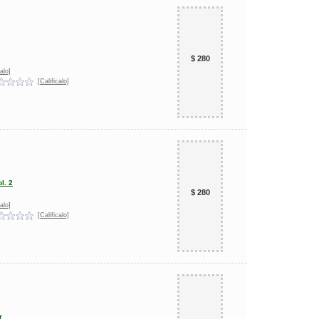
$ 280
alo]
[Calificalo]
l. 2
$ 280
alo]
[Calificalo]
r