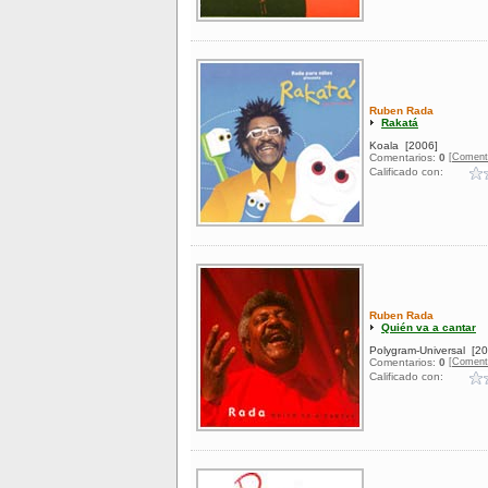
Ruben Rada
Rakatá
Koala
[2006]
[Coment
Comentarios:
0
Calificado con:
Ruben Rada
Quién va a cantar
Polygram-Universal
[20
[Coment
Comentarios:
0
Calificado con: