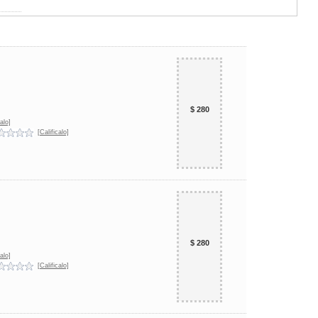
$ 280
alo]
[Calificalo]
$ 280
alo]
[Calificalo]