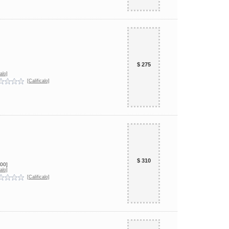
$ 275
alo]
[Calificalo]
$ 310
00]
alo]
[Calificalo]