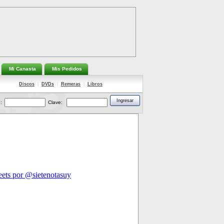
Mi Canasta
Mis Pedidos
Discos
|
DVDs
|
Remeras
|
Libros
:
Clave: