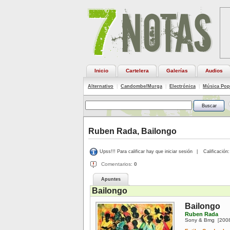
Inicio
Cartelera
Galerías
Audios
Alternativo
|
Candombe/Murga
|
Electrónica
|
Música Pop
Ruben Rada, Bailongo
Upss!!! Para calificar hay que iniciar sesión
|
Calificación:
Comentarios:
0
Apuntes
Bailongo
Bailongo
Ruben Rada
Sony & Bmg
200
[