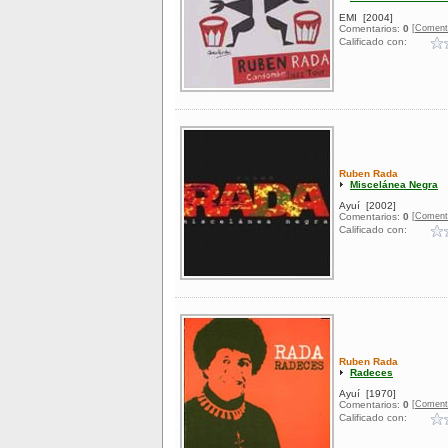
EMI
[2004]
[Coment
Comentarios:
0
Calificado con:
Ruben Rada
Miscelánea Negra
Ayuí
[2002]
[Coment
Comentarios:
0
Calificado con:
Ruben Rada
Radeces
Ayuí
[1970]
[Coment
Comentarios:
0
Calificado con: