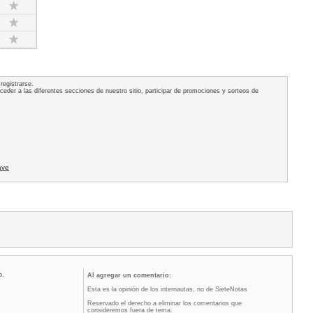
registrarse.
acceder a las diferentes secciones de nuestro sitio, participar de promociones y sorteos de
ave
o.
Al agregar un comentario:
Esta es la opinión de los internautas, no de SieteNotas
Reservado el derecho a eliminar los comentarios que
consideremos fuera de tema.