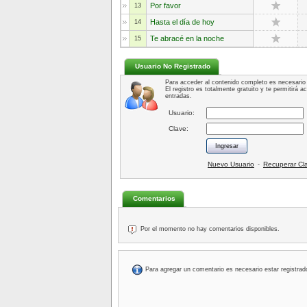
Por favor
13
Hasta el día de hoy
14
Te abracé en la noche
15
Usuario No Registrado
Para acceder al contenido completo es necesario 
El registro es totalmente gratuito y te permitirá 
entradas.
Usuario:
Clave:
Nuevo Usuario
Recuperar Cl
-
Comentarios
Por el momento no hay comentarios disponibles.
Para agregar un comentario es necesario estar registrad