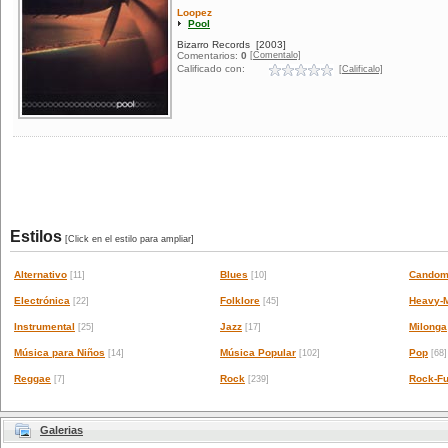
Loopez
Pool
Bizarro Records
[2003]
[Comentalo]
Comentarios:
0
Calificado con:
[Calificalo]
Estilos
[Click en el estilo para ampliar]
Alternativo
Blues
Candom
[11]
[10]
Electrónica
Folklore
Heavy-M
[22]
[45]
Instrumental
Jazz
Milonga
[25]
[17]
Música para Niños
Música Popular
Pop
[14]
[102]
[68]
Reggae
Rock
Rock-Fu
[7]
[239]
Galerias