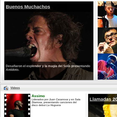
Buenos Muchachos
Desafiaron el esplendor y la magia del Solís presentando
Antídoto
.
Videos
Assimo
Llamadas 2
Liderados por
Juan Casanova
y en Sala
Zitarrosa, presentando canciones del
disco debut
La Hoguera