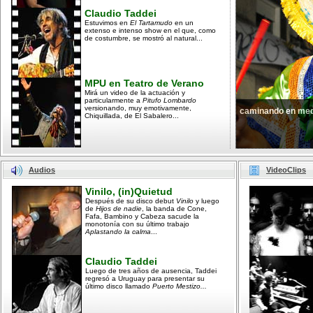
Claudio Taddei
Estuvimos en
El Tartamudo
en un
extenso e intenso show en el que, como
de costumbre, se mostró al natural...
MPU en Teatro de Verano
Mirá un video de la actuación y
particularmente a
Pitufo Lombardo
versionando, muy emotivamente,
caminando en med
Chiquillada, de El Sabalero...
Audios
VideoClips
Vinilo, (in)Quietud
Después de su disco debut
Vinilo
y luego
de
Hijos de nadie
, la banda de Cone,
Fafa, Bambino y Cabeza sacude la
monotonía con su último trabajo
Aplastando la calma
...
Claudio Taddei
Luego de tres años de ausencia, Taddei
regresó a Uruguay para presentar su
último disco llamado
Puerto Mestizo...