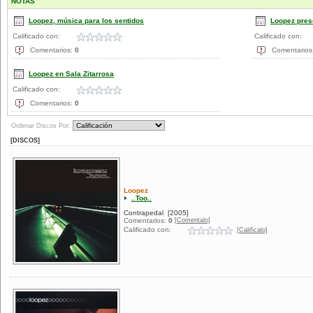
NOTAS
Loopez, música para los sentidos
Loopez prese
Calificado con:
Calificado con:
Comentarios:
0
Comentarios
Loopez en Sala Zitarrosa
Calificado con:
Comentarios:
0
Ordenar Discos Por:
[DISCOS]
Loopez
..Too..
Contrapedal
[2005]
[Comentalo]
Comentarios:
0
Calificado con:
[Calificalo]