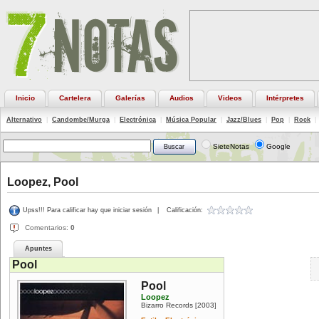
Inicio
Cartelera
Galerías
Audios
Videos
Intérpretes
Alternativo
|
Candombe/Murga
|
Electrónica
|
Música Popular
|
Jazz/Blues
|
Pop
|
Rock
|
SieteNotas
Google
Loopez, Pool
Upss!!! Para calificar hay que iniciar sesión
|
Calificación:
Comentarios:
0
Apuntes
Pool
Pool
Loopez
Bizarro Records
2003
[
]