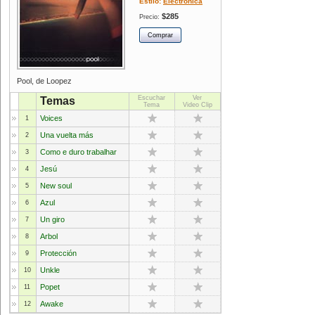
Estilo:
Electrónica
$285
Precio:
Pool, de Loopez
Escuchar
Ver
Temas
Tema
Video Clip
Voices
1
Una vuelta más
2
Como e duro trabalhar
3
Jesú
4
New soul
5
Azul
6
Un giro
7
Arbol
8
Protección
9
Unkle
10
Popet
11
Awake
12