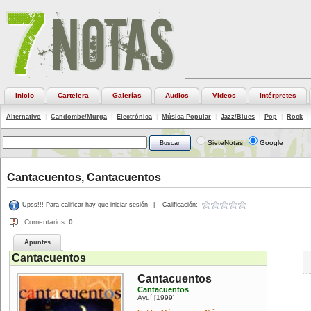
Inicio
Cartelera
Galerías
Audios
Videos
Intérpretes
Alternativo
|
Candombe/Murga
|
Electrónica
|
Música Popular
|
Jazz/Blues
|
Pop
|
Rock
|
SieteNotas
Google
Cantacuentos, Cantacuentos
Upss!!! Para calificar hay que iniciar sesión
|
Calificación:
Comentarios:
0
Apuntes
Cantacuentos
Cantacuentos
Cantacuentos
Ayuí
1999
[
]