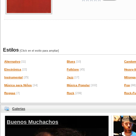
Estilos
[Click en el estilo para ampliar]
Alternativo
Blues
Candom
[11]
[10]
Electrónica
Folklore
Heavy-M
[22]
[45]
Instrumental
Jazz
Milonga
[25]
[17]
Música para Niños
Música Popular
Pop
[14]
[102]
[68]
Reggae
Rock
Rock-Fu
[7]
[239]
Galerias
Buenos Muchachos