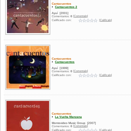
Cantacuentos
Cantacuentos 2
Ayuí
[2001]
[Comentalo]
Comentarios:
0
Calificado con:
[Calificalo]
Cantacuentos
Cantacuentos
Ayuí
[1999]
[Comentalo]
Comentarios:
0
Calificado con:
[Calificalo]
Cantacuentos
La Vuelta Manzana
Montevideo Music Group
[2007]
[Comentalo]
Comentarios:
0
Calificado con:
[Calificalo]