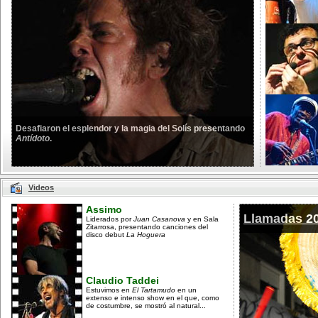
Desafiaron el esplendor y la magia del Solís presentando
Antídoto
.
Videos
Assimo
Llamadas 2
Liderados por
Juan Casanova
y en Sala
Zitarrosa, presentando canciones del
disco debut
La Hoguera
Claudio Taddei
Estuvimos en
El Tartamudo
en un
extenso e intenso show en el que, como
de costumbre, se mostró al natural...