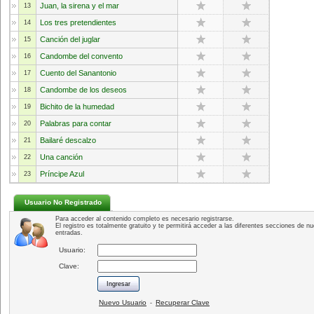
Juan, la sirena y el mar
13
Los tres pretendientes
14
Canción del juglar
15
Candombe del convento
16
Cuento del Sanantonio
17
Candombe de los deseos
18
Bichito de la humedad
19
Palabras para contar
20
Bailaré descalzo
21
Una canción
22
Príncipe Azul
23
Usuario No Registrado
Para acceder al contenido completo es necesario registrarse.
El registro es totalmente gratuito y te permitirá acceder a las diferentes secciones de nu
entradas.
Usuario:
Clave:
Nuevo Usuario
Recuperar Clave
-