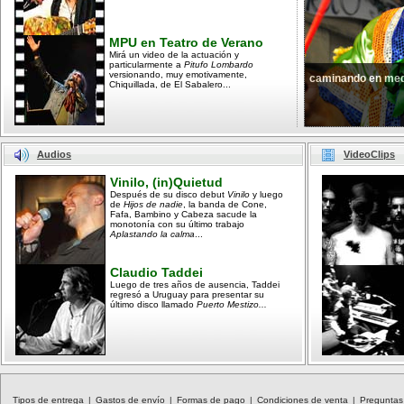
MPU en Teatro de Verano
Mirá un video de la actuación y
particularmente a
Pitufo Lombardo
versionando, muy emotivamente,
caminando en med
Chiquillada, de El Sabalero...
Audios
VideoClips
Vinilo, (in)Quietud
Después de su disco debut
Vinilo
y luego
de
Hijos de nadie
, la banda de Cone,
Fafa, Bambino y Cabeza sacude la
monotonía con su último trabajo
Aplastando la calma
...
Claudio Taddei
Luego de tres años de ausencia, Taddei
regresó a Uruguay para presentar su
último disco llamado
Puerto Mestizo...
Tipos de entrega
|
Gastos de envío
|
Formas de pago
|
Condiciones de venta
|
Preguntas