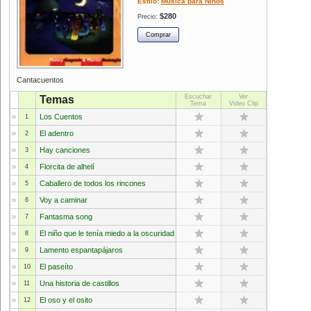
Estilo:
Música para Niños
$280
Precio:
Cantacuentos
Escuchar
Ver
Temas
Tema
Video Clip
Los Cuentos
1
El adentro
2
Hay canciones
3
Florcita de alhelí
4
Caballero de todos los rincones
5
Voy a caminar
6
Fantasma song
7
El niño que le tenía miedo a la oscuridad
8
Lamento espantapájaros
9
El paseíto
10
Una historia de castillos
11
El oso y el osito
12