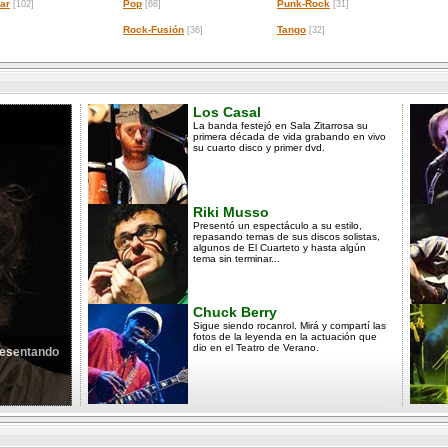
ar
Pop
Punk-Rock
[102]
[68]
[31]
Rock-Fusión
Tango
[36]
[32]
Los Casal
La banda festejó en Sala Zitarrosa su
primera década de vida grabando en vivo
su cuarto disco y primer dvd.
Riki Musso
Presentó un espectáculo a su estilo,
repasando temas de sus discos solistas,
algunos de El Cuarteto y hasta algún
tema sin terminar...
Chuck Berry
Sigue siendo rocanrol. Mirá y compartí las
fotos de la leyenda en la actuación que
dio en el Teatro de Verano.
presentando