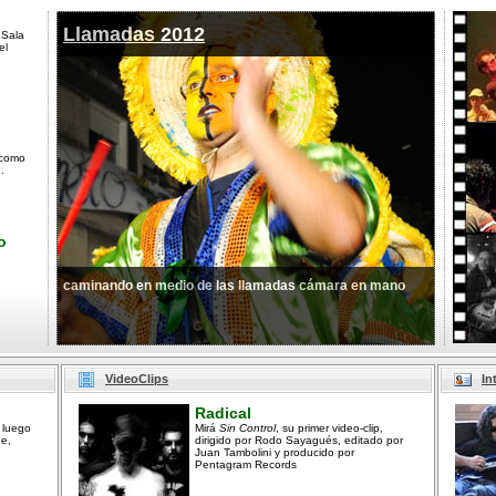
Llamadas 2012
 Sala
el
 como
.
o
caminando en medio de las llamadas cámara en mano
VideoClips
In
Radical
 luego
Mirá
Sin Control
, su primer video-clip,
ne,
dirigido por Rodo Sayagués, editado por
Juan Tambolini y producido por
Pentagram Records