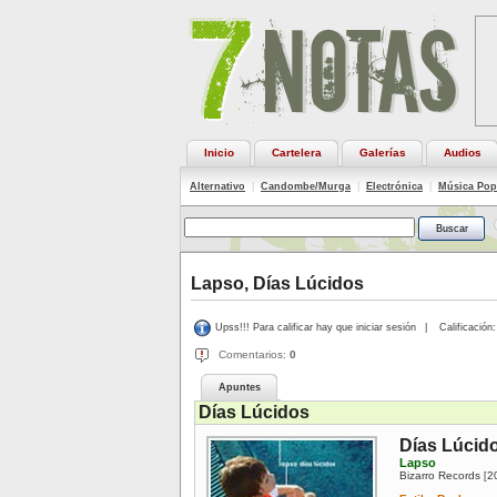
Inicio
Cartelera
Galerías
Audios
Alternativo
|
Candombe/Murga
|
Electrónica
|
Música Pop
Lapso, Días Lúcidos
Upss!!! Para calificar hay que iniciar sesión
|
Calificación:
Comentarios:
0
Apuntes
Días Lúcidos
Días Lúcid
Lapso
Bizarro Records
2
[