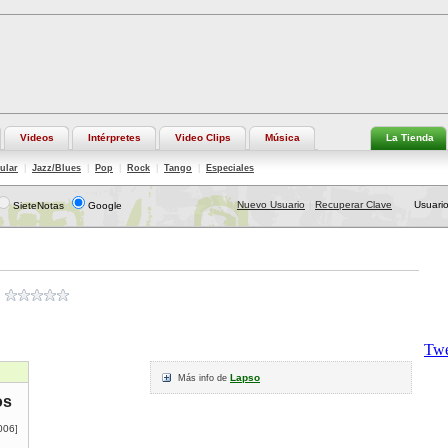
Videos
Intérpretes
Video Clips
Música
La Tienda
ular
|
Jazz/Blues
|
Pop
|
Rock
|
Tango
|
Especiales
Nuevo Usuario
Recuperar Clave
Usuario
SieteNotas
Google
|
Lapso
Más info de
os
006
]