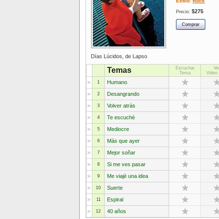
Estilo:
Rock
$275
Precio:
Días Lúcidos, de Lapso
Escuchar
Ve
Temas
Tema
Video 
Humano
1
Desangrando
2
Volver atràs
3
Te escuchè
4
Mediocre
5
Más que ayer
6
Mejor soñar
7
Si me ves pasar
8
Me viajè una idea
9
Suerte
10
Espiral
11
40 años
12