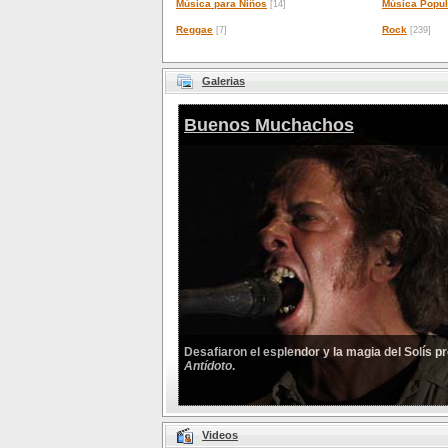
Música para Niños
Música Popul
[14]
Reggae
Rock
[7]
[239]
Galerias
Buenos Muchachos
Desafiaron el esplendor y la magia del Solís 
Antídoto
.
Videos