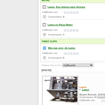
NOTAS
Lapso, Esa música para jóvenes
Calificado con:
Comentarios:
0
Lapso en Plaza Mateo
Calificado con:
Comentarios:
1
VIDEO CLIPS
Más que ayer, de Lapso
Calificado con:
Comentarios:
0
Ordenar Discos Por:
[DISCOS]
Lapso
Lapso
Bizarro Records
[2003]
[Coment
Comentarios:
0
Calificado con: