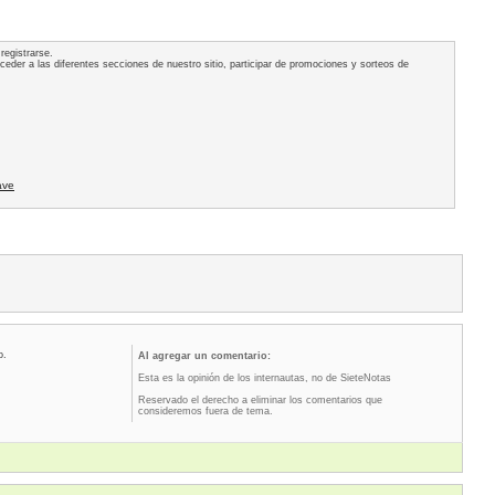
registrarse.
acceder a las diferentes secciones de nuestro sitio, participar de promociones y sorteos de
ave
o.
Al agregar un comentario:
Esta es la opinión de los internautas, no de SieteNotas
Reservado el derecho a eliminar los comentarios que
consideremos fuera de tema.