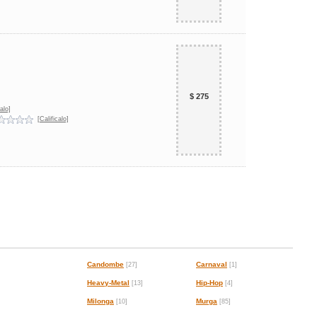
$ 275
alo]
[Calificalo]
Candombe
Carnaval
[27]
[1]
Heavy-Metal
Hip-Hop
[13]
[4]
Milonga
Murga
[10]
[85]