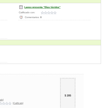
Lapso presenta “Días lúcidos”
Calificado con:
Comentarios:
0
$ 285
alo]
[Calificalo]