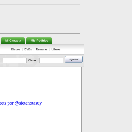
Mi Canasta
Mis Pedidos
Discos
|
DVDs
|
Remeras
|
Libros
:
Clave: