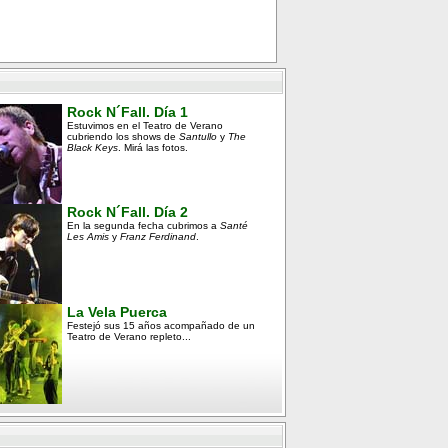
Rock N´Fall. Día 1
Estuvimos en el Teatro de Verano
cubriendo los shows de
Santullo
y
The
Black Keys
. Mirá las fotos.
Rock N´Fall. Día 2
En la segunda fecha cubrimos a
Santé
Les Amis
y
Franz Ferdinand
.
La Vela Puerca
Festejó sus 15 años acompañado de un
Teatro de Verano repleto...