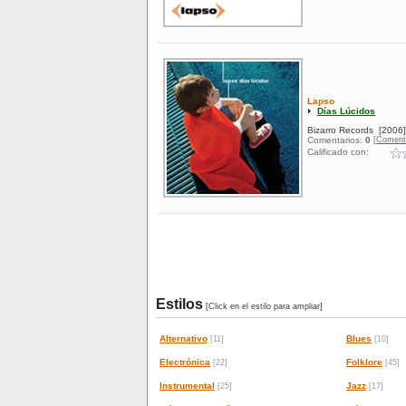
Lapso
Días Lúcidos
Bizarro Records
[2006]
[Coment
Comentarios:
0
Calificado con:
Estilos
[Click en el estilo para ampliar]
Alternativo
Blues
[11]
[10]
Electrónica
Folklore
[22]
[45]
Instrumental
Jazz
[25]
[17]