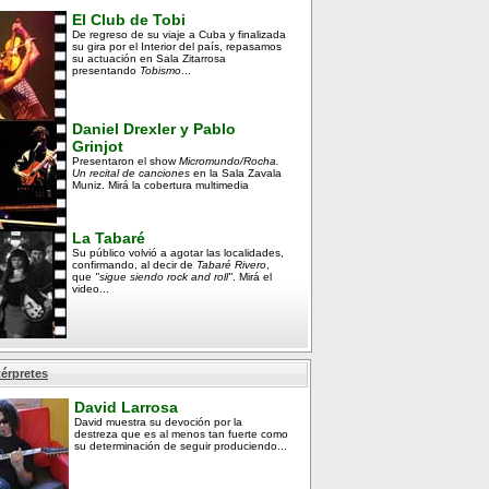
El Club de Tobi
De regreso de su viaje a Cuba y finalizada
su gira por el Interior del país, repasamos
su actuación en Sala Zitarrosa
presentando
Tobismo
...
Daniel Drexler y Pablo
Grinjot
Presentaron el show
Micromundo/Rocha.
Un recital de canciones
en la Sala Zavala
Muniz. Mirá la cobertura multimedia
La Tabaré
Su público volvió a agotar las localidades,
confirmando, al decir de
Tabaré Rivero
,
que
"sigue siendo rock and roll"
. Mirá el
video...
térpretes
David Larrosa
David muestra su devoción por la
destreza que es al menos tan fuerte como
su determinación de seguir produciendo...