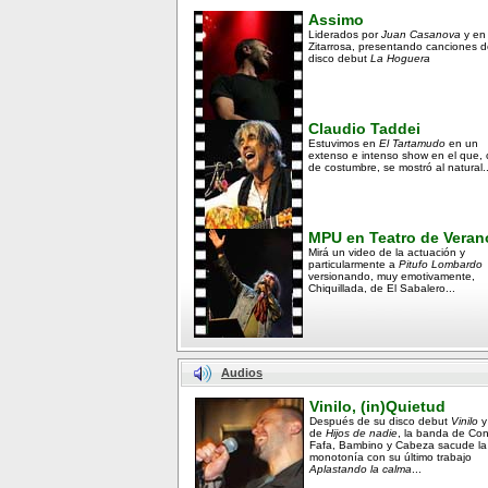
Assimo
Liderados por
Juan Casanova
y en
Zitarrosa, presentando canciones d
disco debut
La Hoguera
Claudio Taddei
Estuvimos en
El Tartamudo
en un
extenso e intenso show en el que,
de costumbre, se mostró al natural..
MPU en Teatro de Veran
Mirá un video de la actuación y
particularmente a
Pitufo Lombardo
versionando, muy emotivamente,
Chiquillada, de El Sabalero...
Audios
Vinilo, (in)Quietud
Después de su disco debut
Vinilo
y
de
Hijos de nadie
, la banda de Co
Fafa, Bambino y Cabeza sacude la
monotonía con su último trabajo
Aplastando la calma
...