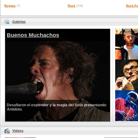
Reggae
Rock
Rock-Fu
[7]
[239]
Galerias
Buenos Muchachos
Desafiaron el esplendor y la magia del Solís presentando
Antídoto
.
Videos