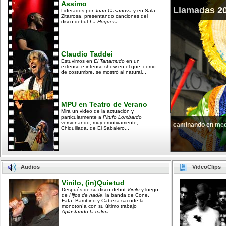
Assimo
Llamadas 2
Liderados por
Juan Casanova
y en Sala
Zitarrosa, presentando canciones del
disco debut
La Hoguera
Claudio Taddei
Estuvimos en
El Tartamudo
en un
extenso e intenso show en el que, como
de costumbre, se mostró al natural...
MPU en Teatro de Verano
Mirá un video de la actuación y
particularmente a
Pitufo Lombardo
versionando, muy emotivamente,
caminando en med
Chiquillada, de El Sabalero...
Audios
VideoClips
Vinilo, (in)Quietud
Después de su disco debut
Vinilo
y luego
de
Hijos de nadie
, la banda de Cone,
Fafa, Bambino y Cabeza sacude la
monotonía con su último trabajo
Aplastando la calma
...