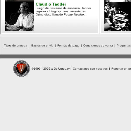
Claudio Taddei
Luego de tres años de ausencia, Taddei
regresó a Uruguay para presentar su
último disco llamado
Puerto Mestizo...
Tipos de entrega
|
Gastos de envío
|
Formas de pago
|
Condiciones de venta
|
Preguntas
©1999 - 2026 :: DelUruguay
|
Contactarse con nosotros
|
Reportar un pr