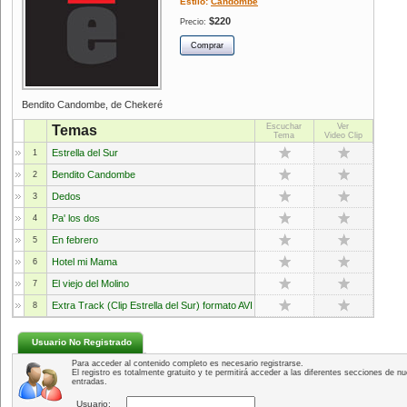
Estilo:
Candombe
$220
Precio:
Bendito Candombe, de Chekeré
Escuchar
Ver
Temas
Tema
Video Clip
Estrella del Sur
1
Bendito Candombe
2
Dedos
3
Pa' los dos
4
En febrero
5
Hotel mi Mama
6
El viejo del Molino
7
Extra Track (Clip Estrella del Sur) formato AVI
8
Usuario No Registrado
Para acceder al contenido completo es necesario registrarse.
El registro es totalmente gratuito y te permitirá acceder a las diferentes secciones de nu
entradas.
Usuario: