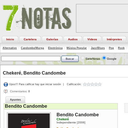
Inicio
Cartelera
Galerías
Audios
Videos
Intérpretes
Alternativo
|
Candombe/Murga
|
Electrónica
|
Música Popular
|
Jazz/Blues
|
Pop
|
Rock
|
SieteNotas
Google
Chekeré, Bendito Candombe
Upss!!! Para calificar hay que iniciar sesión
|
Calificación:
Comentarios:
0
Apuntes
Bendito Candombe
Bendito Candombe
Chekeré
Independiente
2006
[
]