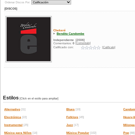
Ordenar Discos Por:
[DISCOS]
Chekeré
Bendito Candombe
Independiente
[2006]
[Comentalo]
Comentarios:
0
Calificado con:
[Calificalo]
Estilos
[Click en el estilo para ampliar]
Alternativo
Blues
Candom
[11]
[10]
Electrónica
Folklore
Heavy-M
[22]
[45]
Instrumental
Jazz
Milonga
[25]
[17]
Música para Niños
Música Popular
Pop
[14]
[102]
[68]