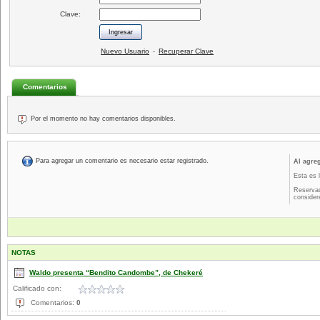
Clave:
Nuevo Usuario
Recuperar Clave
-
Comentarios
Por el momento no hay comentarios disponibles.
Para agregar un comentario es necesario estar registrado.
Al agre
Esta es 
Reservad
consider
NOTAS
Waldo presenta “Bendito Candombe”, de Chekeré
Calificado con:
Comentarios:
0