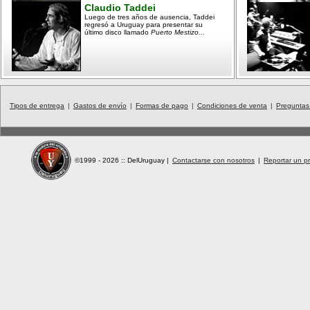
Claudio Taddei
Luego de tres años de ausencia, Taddei
regresó a Uruguay para presentar su
último disco llamado
Puerto Mestizo...
Tipos de entrega
|
Gastos de envío
|
Formas de pago
|
Condiciones de venta
|
Preguntas
©1999 - 2026 :: DelUruguay
|
Contactarse con nosotros
|
Reportar un pr