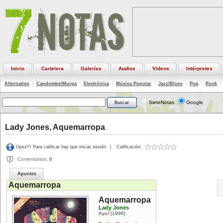
Inicio
Cartelera
Galerías
Audios
Videos
Intérpretes
Alternativo
|
Candombe/Murga
|
Electrónica
|
Música Popular
|
Jazz/Blues
|
Pop
|
Rock
|
SieteNotas
Google
Lady Jones, Aquemarropa
Upss!!! Para calificar hay que iniciar sesión
|
Calificación:
Comentarios:
0
Apuntes
Aquemarropa
Aquemarropa
Lady Jones
Ayuí
1996
[
]