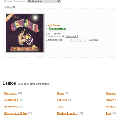
Ordenar Discos Por:
[DISCOS]
Lady Jones
Aquemarropa
Ayuí
[1996]
[Comentalo]
Comentarios:
0
Calificado con:
[Calificalo]
Estilos
[Click en el estilo para ampliar]
Alternativo
Blues
Candom
[11]
[10]
Electrónica
Folklore
Heavy-M
[22]
[45]
Instrumental
Jazz
Milonga
[25]
[17]
Música para Niños
Música Popular
Pop
[14]
[102]
[68]