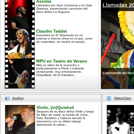
Assimo
Llamadas 2
Liderados por
Juan Casanova
y en Sala
Zitarrosa, presentando canciones del
disco debut
La Hoguera
Claudio Taddei
Estuvimos en
El Tartamudo
en un
extenso e intenso show en el que, como
de costumbre, se mostró al natural...
MPU en Teatro de Verano
Mirá un video de la actuación y
particularmente a
Pitufo Lombardo
versionando, muy emotivamente,
caminando en med
Chiquillada, de El Sabalero...
Audios
VideoClips
Vinilo, (in)Quietud
Después de su disco debut
Vinilo
y luego
de
Hijos de nadie
, la banda de Cone,
Fafa, Bambino y Cabeza sacude la
monotonía con su último trabajo
Aplastando la calma
...