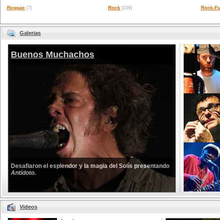
Reggae
Rock
Rock-Fu
[7]
[239]
Galerias
Buenos Muchachos
Desafiaron el esplendor y la magia del Solís presentando
Antídoto
.
Videos