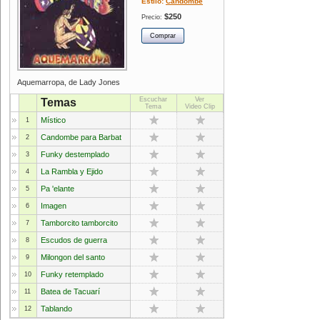
Estilo:
Candombe
$250
Precio:
Aquemarropa, de Lady Jones
Escuchar
Ver
Temas
Tema
Video Clip
Místico
1
Candombe para Barbat
2
Funky destemplado
3
La Rambla y Ejido
4
Pa 'elante
5
Imagen
6
Tamborcito tamborcito
7
Escudos de guerra
8
Milongon del santo
9
Funky retemplado
10
Batea de Tacuarí
11
Tablando
12