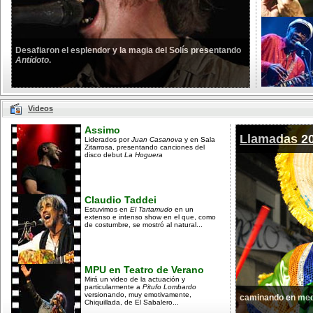
Desafiaron el esplendor y la magia del Solís presentando
Antídoto
.
Videos
Assimo
Llamadas 2
Liderados por
Juan Casanova
y en Sala
Zitarrosa, presentando canciones del
disco debut
La Hoguera
Claudio Taddei
Estuvimos en
El Tartamudo
en un
extenso e intenso show en el que, como
de costumbre, se mostró al natural...
MPU en Teatro de Verano
Mirá un video de la actuación y
particularmente a
Pitufo Lombardo
versionando, muy emotivamente,
caminando en med
Chiquillada, de El Sabalero...