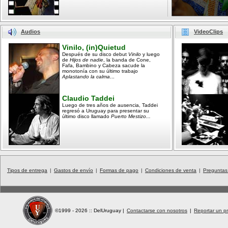
Audios
VideoClips
Vinilo, (in)Quietud
Después de su disco debut
Vinilo
y luego
de
Hijos de nadie
, la banda de Cone,
Fafa, Bambino y Cabeza sacude la
monotonía con su último trabajo
Aplastando la calma
...
Claudio Taddei
Luego de tres años de ausencia, Taddei
regresó a Uruguay para presentar su
último disco llamado
Puerto Mestizo...
Tipos de entrega
|
Gastos de envío
|
Formas de pago
|
Condiciones de venta
|
Preguntas
©1999 - 2026 :: DelUruguay
|
Contactarse con nosotros
|
Reportar un pr