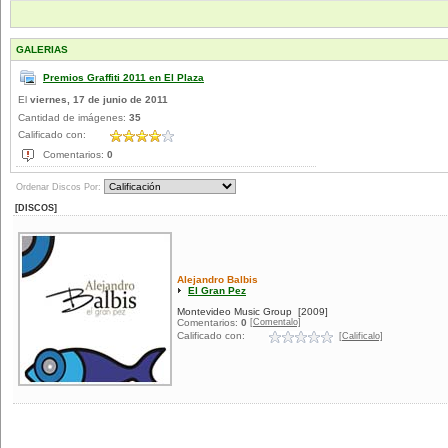
GALERIAS
Premios Graffiti 2011 en El Plaza
El
viernes, 17 de junio de 2011
Cantidad de imágenes:
35
Calificado con:
Comentarios:
0
Ordenar Discos Por:
[DISCOS]
Alejandro Balbis
El Gran Pez
Montevideo Music Group
[2009]
[Comentalo]
Comentarios:
0
Calificado con:
[Calificalo]