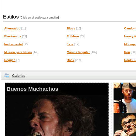
Estilos
[Click en el estilo para ampliar]
Alternativo
Blues
Candom
[11]
[10]
Electrónica
Folklore
Heavy-M
[22]
[45]
Instrumental
Jazz
Milonga
[25]
[17]
Música para Niños
Música Popular
Pop
[14]
[102]
[68]
Reggae
Rock
Rock-Fu
[7]
[239]
Galerias
Buenos Muchachos