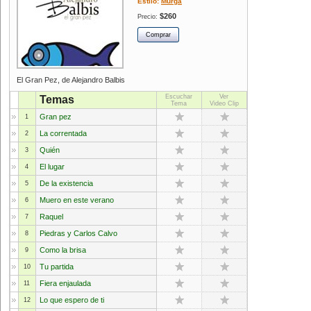
Estilo:
Murga
$260
Precio:
El Gran Pez, de Alejandro Balbis
Escuchar
Ver
Temas
Tema
Video Clip
Gran pez
1
La correntada
2
Quién
3
El lugar
4
De la existencia
5
Muero en este verano
6
Raquel
7
Piedras y Carlos Calvo
8
Como la brisa
9
Tu partida
10
Fiera enjaulada
11
Lo que espero de ti
12