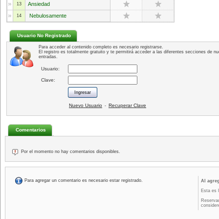
Ansiedad
13
Nebulosamente
14
Usuario No Registrado
Para acceder al contenido completo es necesario registrarse.
El registro es totalmente gratuito y te permitirá acceder a las diferentes secciones de nu
entradas.
Usuario:
Clave:
Nuevo Usuario
Recuperar Clave
-
Comentarios
Por el momento no hay comentarios disponibles.
Para agregar un comentario es necesario estar registrado.
Al agre
Esta es 
Reservad
consider