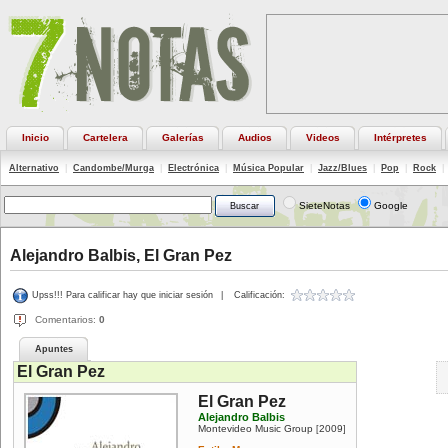
Inicio
Cartelera
Galerías
Audios
Videos
Intérpretes
Alternativo
|
Candombe/Murga
|
Electrónica
|
Música Popular
|
Jazz/Blues
|
Pop
|
Rock
|
SieteNotas
Google
Alejandro Balbis, El Gran Pez
Upss!!! Para calificar hay que iniciar sesión
|
Calificación:
Comentarios:
0
Apuntes
El Gran Pez
El Gran Pez
Alejandro Balbis
Montevideo Music Group
2009
[
]