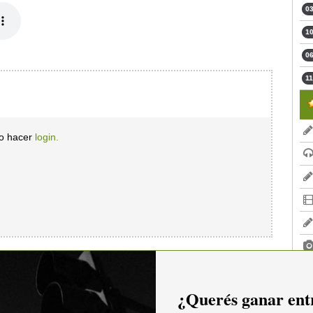
03
10
06
11
io hacer
login.
¿Querés ganar entr