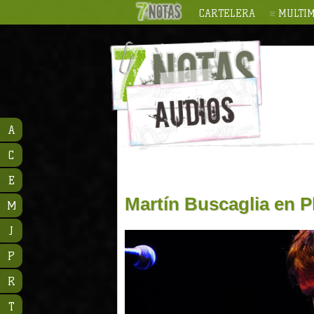
CARTELERA
MULTIM
A
C
E
Martín Buscaglia en P
M
J
P
R
T