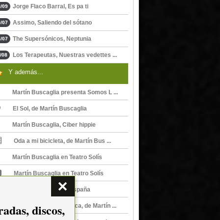
Jorge Flaco Barral, Es pa ti
/09
Assimo, Saliendo del sótano
/07
The Supersónicos, Neptunia
/07
Los Terapeutas, Nuestras vedettes ...
/08
Y además...
Martín Buscaglia presenta Somos L ...
El Sol, de Martín Buscaglia
Martín Buscaglia, Ciber hippie
Oda a mi bicicleta, de Martín Bus ...
Martín Buscaglia en Teatro Solís
Martín Buscaglia en Teatro Solís
Martín Buscaglia en España
adas, discos,
No vamos a parar nunca, de Martín ...