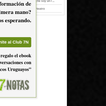
nformación de
Presiento que esta noche soy un l ...
Martín Buscaglia en Arteatro
imera mano?
mos esperando.
 regalo el ebook
versaciones con
cos Uruguayos”