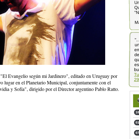
Un
Qu
"N
M
".
un
e
d
qu
e
bu
Tu
, "El Evangelio según mi Jardinero", editado en Uruguay por
29
vo lugar en el Planetario Municipal, conjuntamente con el
idia y Sofía", dirigido por el Director argentino Pablo Ratto.
10
01
07