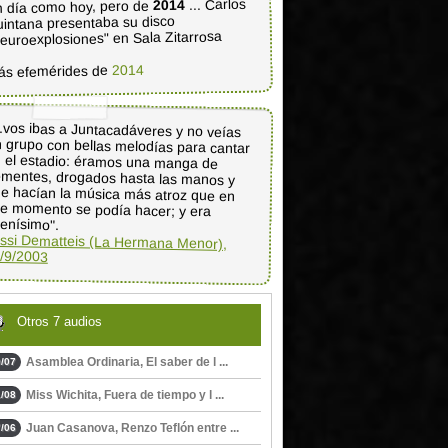
... Carlos
2014
 día como hoy, pero de
intana presentaba su disco
euroexplosiones" en Sala Zitarrosa
2014
ás efemérides de
..vos ibas a Juntacadáveres y no veías
 grupo con bellas melodías para cantar
n el estadio: éramos una manga de
ementes, drogados hasta las manos y
e hacían la música más atroz que en
se momento se podía hacer; y era
enísimo".
ssi Dematteis (La Hermana Menor),
/9/2003
Otros 7 audios
Asamblea Ordinaria, El saber de l ...
/07
Miss Wichita, Fuera de tiempo y l ...
/08
Juan Casanova, Renzo Teflón entre ...
/06