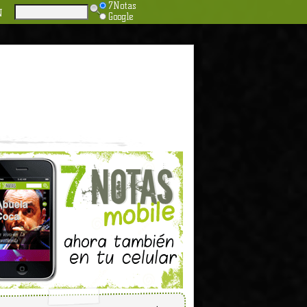
7Notas
N
Google