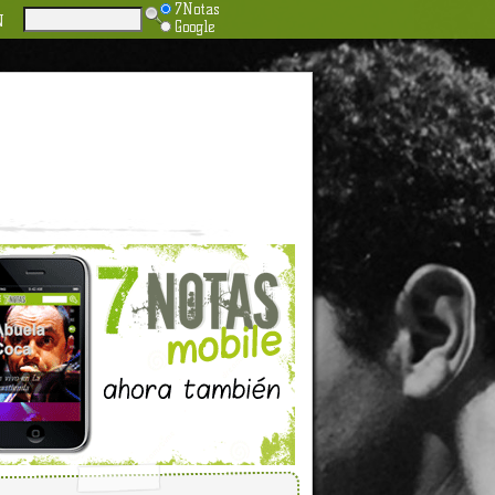
7Notas
N
Google