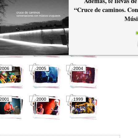
Además, te llevás de
2016
2015
2014
“Cruce de caminos. Con
Músi
2011
2010
2009
2006
2005
2004
2001
2000
1999