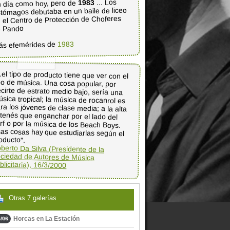
... Los
1983
 día como hoy, pero de
tómagos debutaba en un baile de liceo
 el Centro de Protección de Choferes
e Pando
1983
ás efemérides de
..el tipo de producto tiene que ver con el
ipo de música. Una cosa popular, por
cirte de estrato medio bajo, sería una
sica tropical; la música de rocanrol es
ra los jóvenes de clase media; a la alta
a tenés que enganchar por el lado del
rf o por la música de los Beach Boys.
as cosas hay que estudiarlas según el
oducto".
berto Da Silva (Presidente de la
ciedad de Autores de Música
blicitaria), 16/3/2000
Otras 7 galerías
Horcas en La Estación
/06