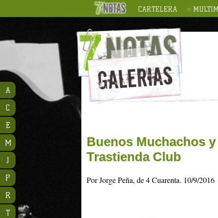
CARTELERA
MULTIM
A
C
E
Buenos Muchachos y A
M
Trastienda Club
J
P
Por Jorge Peña, de 4 Cuarenta. 10/9/2016
R
T