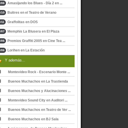
Amasijando los Blues - Día 2 en ...
/06
Buitres en el Teatro de Verano
/10
Graffolitas en DOS
/11
Memphis La Blusera en El Plaza
/07
Premios Graffiti 2005 en Cine Tea ...
/06
Lorihen en La Estación
/06
Y además...
Montevideo Rock - Escenario Monte ...
Buenos Muchachos en La Trastienda
Buenos Muchachos y Alucinaciones ...
Montevideo Sound City en Auditori ...
Buenos Muchachos en Teatro de Ver ...
Buenos Muchachos en BJ Sala