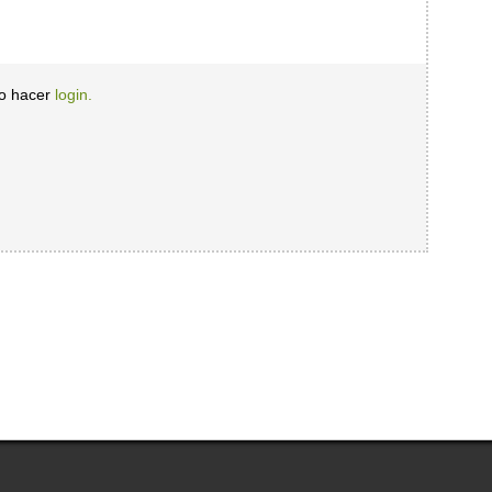
io hacer
login.