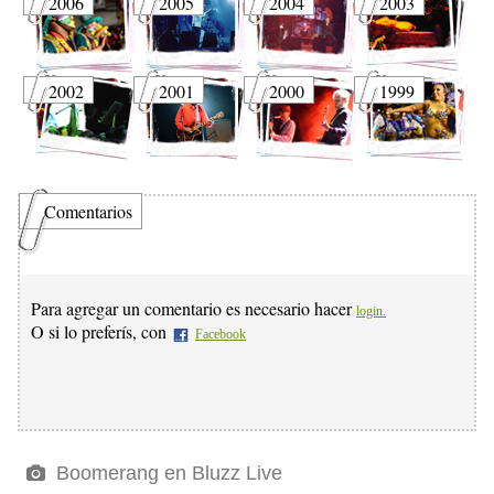
2006
2005
2004
2003
2002
2001
2000
1999
Comentarios
Para agregar un comentario es necesario hacer
login.
O si lo preferís, con
Facebook
Boomerang en Bluzz Live