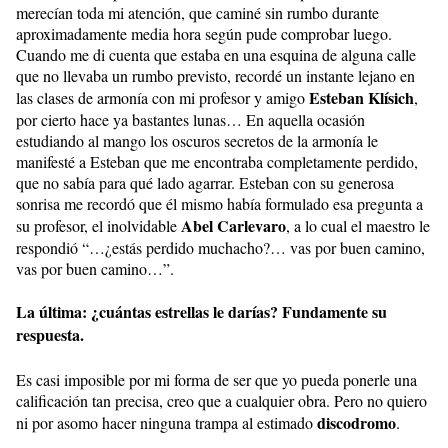
merecían toda mi atención, que caminé sin rumbo durante
aproximadamente media hora según pude comprobar luego.
Cuando me di cuenta que estaba en una esquina de alguna calle
que no llevaba un rumbo previsto, recordé un instante lejano en
Esteban Klísich
las clases de armonía con mi profesor y amigo
,
por cierto hace ya bastantes lunas… En aquella ocasión
estudiando al mango los oscuros secretos de la armonía le
manifesté a Esteban que me encontraba completamente perdido,
que no sabía para qué lado agarrar. Esteban con su generosa
sonrisa me recordó que él mismo había formulado esa pregunta a
Abel Carlevaro
su profesor, el inolvidable
, a lo cual el maestro le
respondió “…¿estás perdido muchacho?… vas por buen camino,
vas por buen camino…”.
La última: ¿cuántas estrellas le darías? Fundamente su
respuesta.
Es casi imposible por mi forma de ser que yo pueda ponerle una
calificación tan precisa, creo que a cualquier obra. Pero no quiero
discodromo
ni por asomo hacer ninguna trampa al estimado
.