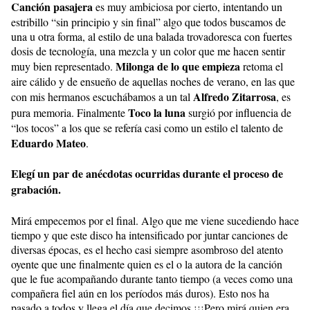
Canción pasajera
es muy ambiciosa por cierto, intentando un
estribillo “sin principio y sin final” algo que todos buscamos de
una u otra forma, al estilo de una balada trovadoresca con fuertes
dosis de tecnología, una mezcla y un color que me hacen sentir
Milonga de lo que empieza
muy bien representado.
retoma el
aire cálido y de ensueño de aquellas noches de verano, en las que
Alfredo Zitarrosa
con mis hermanos escuchábamos a un tal
, es
Toco la luna
pura memoria. Finalmente
surgió por influencia de
“los tocos” a los que se refería casi como un estilo el talento de
Eduardo Mateo
.
Elegí un par de anécdotas ocurridas durante el proceso de
grabación.
Mirá empecemos por el final. Algo que me viene sucediendo hace
tiempo y que este disco ha intensificado por juntar canciones de
diversas épocas, es el hecho casi siempre asombroso del atento
oyente que une finalmente quien es el o la autora de la canción
que le fue acompañando durante tanto tiempo (a veces como una
compañera fiel aún en los períodos más duros). Esto nos ha
pasado a todos y llega el día que decimos ¡¡¡Pero mirá quien era