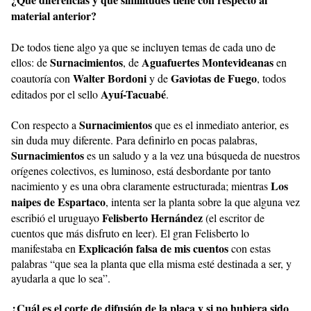
material anterior?
De todos tiene algo ya que se incluyen temas de cada uno de
Surnacimientos
Aguafuertes Montevideanas
ellos: de
, de
en
Walter Bordoni
Gaviotas de Fuego
coautoría con
y de
, todos
Ayuí-Tacuabé
editados por el sello
.
Surnacimientos
Con respecto a
que es el inmediato anterior, es
sin duda muy diferente. Para definirlo en pocas palabras,
Surnacimientos
es un saludo y a la vez una búsqueda de nuestros
orígenes colectivos, es luminoso, está desbordante por tanto
Los
nacimiento y es una obra claramente estructurada; mientras
naipes de Espartaco
, intenta ser la planta sobre la que alguna vez
Felisberto Hernández
escribió el uruguayo
(el escritor de
cuentos que más disfruto en leer). El gran Felisberto lo
Explicación falsa de mis cuentos
manifestaba en
con estas
palabras “que sea la planta que ella misma esté destinada a ser, y
ayudarla a que lo sea”.
¿Cuál es el corte de difusión de la placa y si no hubiera sido