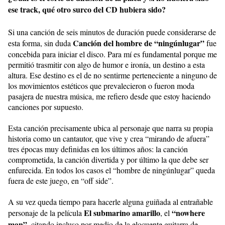
ese track, qué otro surco del CD hubiera sido?
Si una canción de seis minutos de duración puede considerarse de
Canción del hombre de “ningúnlugar”
esta forma, sin duda
fue
concebida para iniciar el disco. Para mí es fundamental porque me
permitió trasmitir con algo de humor e ironía, un destino a esta
altura. Ese destino es el de no sentirme perteneciente a ninguno de
los movimientos estéticos que prevalecieron o fueron moda
pasajera de nuestra música, me refiero desde que estoy haciendo
canciones por supuesto.
Esta canción precisamente ubica al personaje que narra su propia
historia como un cantautor, que vive y crea “mirando de afuera”
tres épocas muy definidas en los últimos años: la canción
comprometida, la canción divertida y por último la que debe ser
enfurecida. En todos los casos el “hombre de ningúnlugar” queda
fuera de este juego, en “off side”.
A su vez queda tiempo para hacerle alguna guiñada al entrañable
El submarino amarillo
“nowhere
personaje de la película
, el
man”
, citando incluso por medio de la elocuente guitarra de