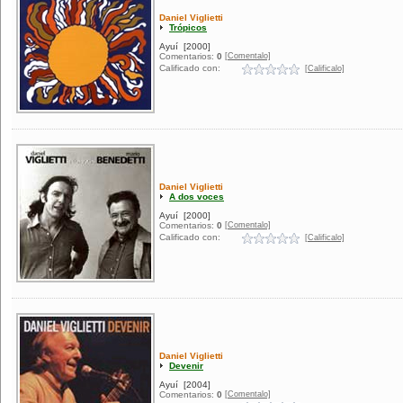
Daniel Viglietti
Trópicos
Ayuí
[2000]
[Comentalo]
Comentarios:
0
Calificado con:
[Calificalo]
Daniel Viglietti
A dos voces
Ayuí
[2000]
[Comentalo]
Comentarios:
0
Calificado con:
[Calificalo]
Daniel Viglietti
Devenir
Ayuí
[2004]
[Comentalo]
Comentarios:
0