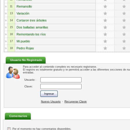
Remansillo
11
Variación
13
Cortaron tres árboles
14
Dos balladas amarillas
15
Remontando los ríos
16
Mi pueblo
17
Pedro Rojas
18
Usuario No Registrado
Para acceder al contenido completo es necesario registrarse.
El registro es totalmente gratuito y te permitirá acceder a las diferentes secciones de nu
entradas.
Usuario:
Clave:
Nuevo Usuario
Recuperar Clave
-
Comentarios
Por el momento no hay comentarios disponibles.