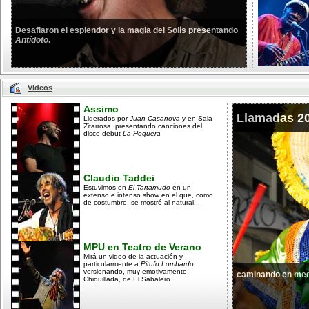
Desafiaron el esplendor y la magia del Solís presentando
Antídoto
.
Videos
Assimo
Llamadas 2
Liderados por
Juan Casanova
y en Sala
Zitarrosa, presentando canciones del
disco debut
La Hoguera
Claudio Taddei
Estuvimos en
El Tartamudo
en un
extenso e intenso show en el que, como
de costumbre, se mostró al natural...
MPU en Teatro de Verano
Mirá un video de la actuación y
particularmente a
Pitufo Lombardo
versionando, muy emotivamente,
caminando en med
Chiquillada, de El Sabalero...