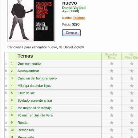
nuevo
Daniel Viglietti
Ayuí
1998
[
]
Estilo:
Folklore
$290
Precio:
Canciones para el hombre nuevo, de Daniel Viglietti
Escuchar
Ver
Temas
Tema
Video Clip
Duerme negrito
1
A desalambrar
2
Canción del hombrenuevo
3
Milonga de andar lejos
4
Cruz de luz
5
Soldado aprende a tirar
6
Me matan si no trabajo
7
Yo nací en Jacinto Vera
8
Ronda
9
Remansos
10
Remansillo
11