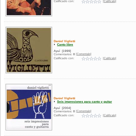
Calificado con:
[Calificalo]
Daniel Viglietti
Canto libre
Ayuí
[1999]
[Comentalo]
Comentarios:
0
Calificado con:
[Calificalo]
Daniel Viglietti
Seis impresiones para canto y guitar
Ayuí
[2004]
[Comentalo]
Comentarios:
0
Calificado con:
[Calificalo]