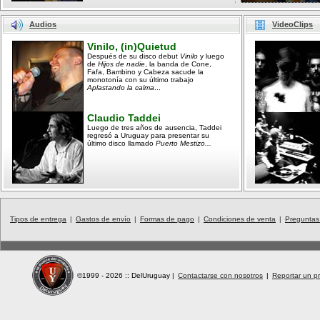
Audios
VideoClips
Vinilo, (in)Quietud
Después de su disco debut
Vinilo
y luego
de
Hijos de nadie
, la banda de Cone,
Fafa, Bambino y Cabeza sacude la
monotonía con su último trabajo
Aplastando la calma
...
Claudio Taddei
Luego de tres años de ausencia, Taddei
regresó a Uruguay para presentar su
último disco llamado
Puerto Mestizo...
Tipos de entrega
|
Gastos de envío
|
Formas de pago
|
Condiciones de venta
|
Preguntas
©1999 - 2026 :: DelUruguay
|
Contactarse con nosotros
|
Reportar un pr