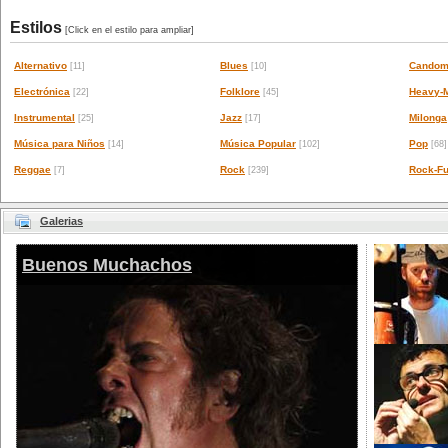
Estilos
[Click en el estilo para ampliar]
Alternativo
Blues
Candom
[11]
[10]
Electrónica
Folklore
Heavy-M
[22]
[45]
Instrumental
Jazz
Milonga
[25]
[17]
Música para Niños
Música Popular
Pop
[14]
[102]
[68]
Reggae
Rock
Rock-Fu
[7]
[239]
Galerias
Buenos Muchachos