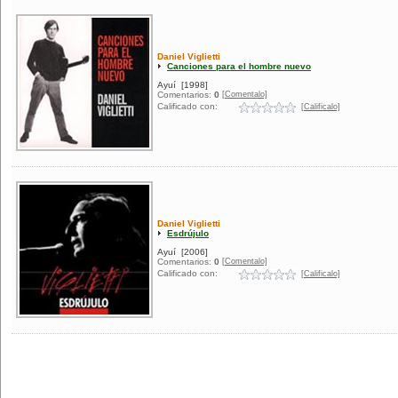
Daniel Viglietti
Canciones para el hombre nuevo
Ayuí
[1998]
[Comentalo]
Comentarios:
0
Calificado con:
[Calificalo]
Daniel Viglietti
Esdrújulo
Ayuí
[2006]
[Comentalo]
Comentarios:
0
Calificado con:
[Calificalo]