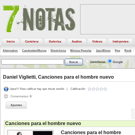
Inicio
Cartelera
Galerías
Audios
Videos
Intérpretes
Alternativo
|
Candombe/Murga
|
Electrónica
|
Música Popular
|
Jazz/Blues
|
Pop
|
Rock
|
SieteNotas
Google
Daniel Viglietti, Canciones para el hombre nuevo
Upss!!! Para calificar hay que iniciar sesión
|
Calificación:
Comentarios:
0
Apuntes
Canciones para el hombre nuevo
Canciones para el hombre