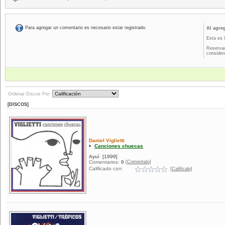
Para agregar un comentario es necesario estar registrado.
Al agre
Esta es 
Reservad
consider
Ordenar Discos Por:
[DISCOS]
Daniel Viglietti
Canciones chuecas
Ayuí
[1999]
[Comentalo]
Comentarios:
0
Calificado con:
[Calificalo]