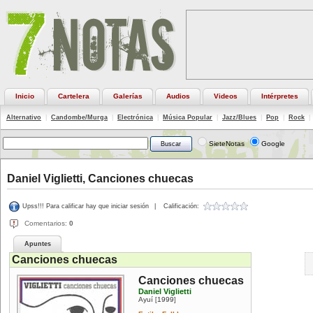
Inicio
Cartelera
Galerías
Audios
Videos
Intérpretes
Alternativo
|
Candombe/Murga
|
Electrónica
|
Música Popular
|
Jazz/Blues
|
Pop
|
Rock
|
SieteNotas
Google
Daniel Viglietti, Canciones chuecas
Upss!!! Para calificar hay que iniciar sesión
|
Calificación:
Comentarios:
0
Apuntes
Canciones chuecas
Canciones chuecas
Daniel Viglietti
Ayuí
1999
[
]