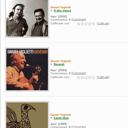
Daniel Viglietti
A dos voces
Ayuí
[2000]
[Comentalo]
Comentarios:
0
Calificado con:
[Calificalo]
Daniel Viglietti
Devenir
Ayuí
[2004]
[Comentalo]
Comentarios:
0
Calificado con:
[Calificalo]
Daniel Viglietti
Canto libre
Ayuí
[1999]
[Comentalo]
Comentarios:
0