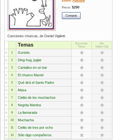
Estilo:
Folklore
$290
Precio:
Canciones chuecas, de Daniel Viglietti
Escuchar
Ver
Temas
Tema
Video Clip
Gurisito
1
Ding-hug, juglar
2
Cantaliso en un bar
3
El chueco Maciel
4
Qué dirá el Santo Padre
5
Masa
6
Cielito de los muchachos
7
Negrita Martina
8
La llamarada
9
Muchacha
10
Cielito de tres por ocho
11
Sólo digo compañeros
12