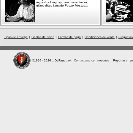
regresó a Uruguay para presentar su
último disco llamado
Puerto Mestizo...
Tipos de entrega
|
Gastos de envío
|
Formas de pago
|
Condiciones de venta
|
Preguntas
©1999 - 2026 :: DelUruguay
|
Contactarse con nosotros
|
Reportar un pr