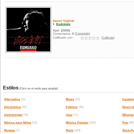
Daniel Viglietti
Esdrújulo
Ayuí
[2006]
[Comentalo]
Comentarios:
0
Calificado con:
[Calificalo]
Estilos
[Click en el estilo para ampliar]
Alternativo
Blues
Candom
[11]
[10]
Electrónica
Folklore
Heavy-M
[22]
[45]
Instrumental
Jazz
Milonga
[25]
[17]
Música para Niños
Música Popular
Pop
[14]
[102]
[68]
Reggae
Rock
Rock-Fu
[7]
[239]