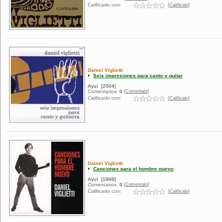
Calificado con:
[Calificalo]
Daniel Viglietti
Seis impresiones para canto y guitar
Ayuí
[2004]
[Comentalo]
Comentarios:
0
Calificado con:
[Calificalo]
Daniel Viglietti
Canciones para el hombre nuevo
Ayuí
[1998]
[Comentalo]
Comentarios:
0
Calificado con:
[Calificalo]