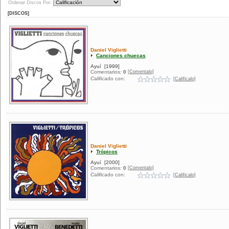
Ordenar Discos Por:
[DISCOS]
Daniel Viglietti
Canciones chuecas
Ayuí
[1999]
[Comentalo]
Comentarios:
0
Calificado con:
[Calificalo]
Daniel Viglietti
Trópicos
Ayuí
[2000]
[Comentalo]
Comentarios:
0
Calificado con:
[Calificalo]