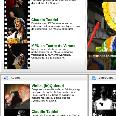
Zitarrosa, presentando canciones del
disco debut
La Hoguera
Claudio Taddei
Estuvimos en
El Tartamudo
en un
extenso e intenso show en el que, como
de costumbre, se mostró al natural...
MPU en Teatro de Verano
Mirá un video de la actuación y
particularmente a
Pitufo Lombardo
versionando, muy emotivamente,
caminando en med
Chiquillada, de El Sabalero...
Audios
VideoClips
Vinilo, (in)Quietud
Después de su disco debut
Vinilo
y luego
de
Hijos de nadie
, la banda de Cone,
Fafa, Bambino y Cabeza sacude la
monotonía con su último trabajo
Aplastando la calma
...
Claudio Taddei
Luego de tres años de ausencia, Taddei