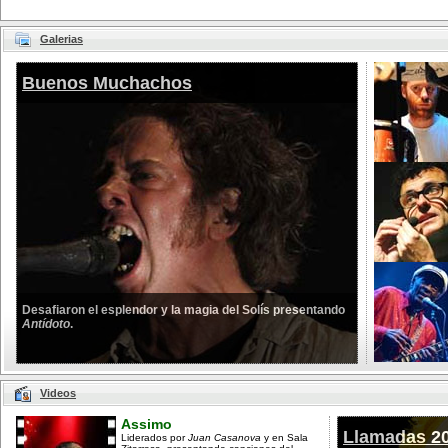
Galerias
Buenos Muchachos
Desafiaron el esplendor y la magia del Solís presentando
Antídoto
.
Videos
Assimo
Llamadas 2
Liderados por
Juan Casanova
y en Sala