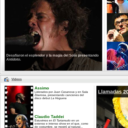
Desafiaron el esplendor y la magia del Solís presentando
Antídoto
.
Videos
Assimo
Llamadas 2
Liderados por
Juan Casanova
y en Sala
Zitarrosa, presentando canciones del
disco debut
La Hoguera
Claudio Taddei
Estuvimos en
El Tartamudo
en un
extenso e intenso show en el que, como
de costumbre, se mostró al natural...