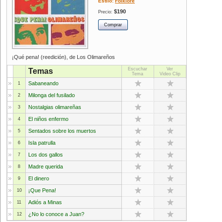
Estilo:
Folklore
$190
Precio:
¡Qué pena! (reedición), de Los Olimareños
Escuchar
Ver
Temas
Tema
Video Clip
Sabaneando
1
Milonga del fusilado
2
Nostalgias olimareñas
3
El niños enfermo
4
Sentados sobre los muertos
5
Isla patrulla
6
Los dos gallos
7
Madre querida
8
El dinero
9
¡Que Pena!
10
Adiós a Minas
11
¿No lo conoce a Juan?
12