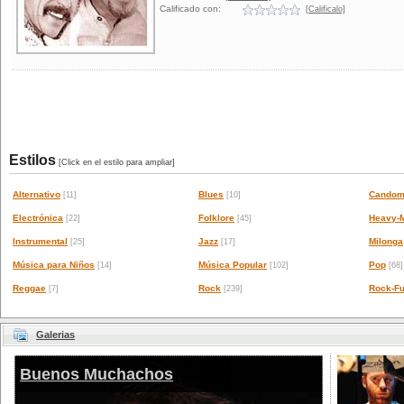
Calificado con:
[Calificalo]
Estilos
[Click en el estilo para ampliar]
Alternativo
Blues
Candom
[11]
[10]
Electrónica
Folklore
Heavy-M
[22]
[45]
Instrumental
Jazz
Milonga
[25]
[17]
Música para Niños
Música Popular
Pop
[14]
[102]
[68]
Reggae
Rock
Rock-Fu
[7]
[239]
Galerias
Buenos Muchachos