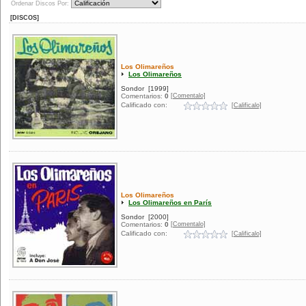
Ordenar Discos Por:
[DISCOS]
Los Olimareños
Los Olimareños
Sondor
[1999]
[Comentalo]
Comentarios:
0
Calificado con:
[Calificalo]
Los Olimareños
Los Olimareños en París
Sondor
[2000]
[Comentalo]
Comentarios:
0
Calificado con:
[Calificalo]