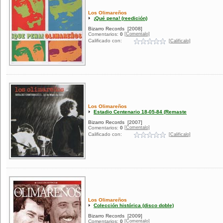
Los Olimareños
¡Qué pena! (reedición)
Bizarro Records
[2008]
[Comentalo]
Comentarios:
0
Calificado con:
[Calificalo]
Los Olimareños
Estadio Centenario 18-05-84 (Remaste
Bizarro Records
[2007]
[Comentalo]
Comentarios:
0
Calificado con:
[Calificalo]
Los Olimareños
Colección histórica (disco doble)
Bizarro Records
[2009]
[Comentalo]
Comentarios:
0