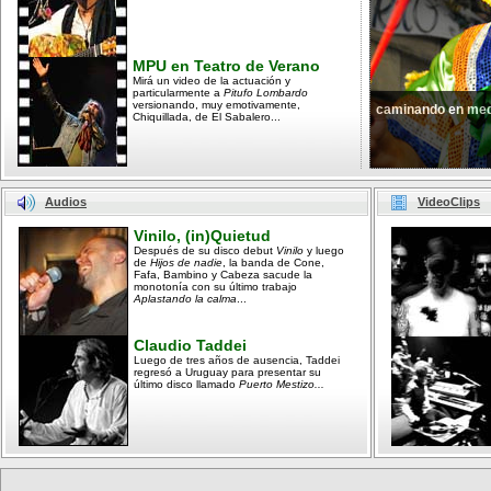
MPU en Teatro de Verano
Mirá un video de la actuación y
particularmente a
Pitufo Lombardo
versionando, muy emotivamente,
caminando en med
Chiquillada, de El Sabalero...
Audios
VideoClips
Vinilo, (in)Quietud
Después de su disco debut
Vinilo
y luego
de
Hijos de nadie
, la banda de Cone,
Fafa, Bambino y Cabeza sacude la
monotonía con su último trabajo
Aplastando la calma
...
Claudio Taddei
Luego de tres años de ausencia, Taddei
regresó a Uruguay para presentar su
último disco llamado
Puerto Mestizo...