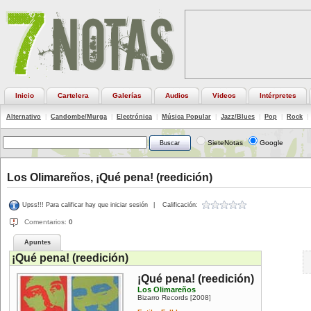
Inicio
Cartelera
Galerías
Audios
Videos
Intérpretes
Alternativo
|
Candombe/Murga
|
Electrónica
|
Música Popular
|
Jazz/Blues
|
Pop
|
Rock
|
SieteNotas
Google
Los Olimareños, ¡Qué pena! (reedición)
Upss!!! Para calificar hay que iniciar sesión
|
Calificación:
Comentarios:
0
Apuntes
¡Qué pena! (reedición)
¡Qué pena! (reedición)
Los Olimareños
Bizarro Records
2008
[
]