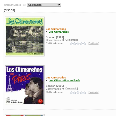
Ordenar Discos Por:
[DISCOS]
Los Olimareños
Los Olimareños
Sondor
[1999]
[Comentalo]
Comentarios:
0
Calificado con:
[Calificalo]
Los Olimareños
Los Olimareños en París
Sondor
[2000]
[Comentalo]
Comentarios:
0
Calificado con:
[Calificalo]