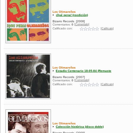
Los Olimareños
¡Qué pena! (reedición)
Bizarro Records
[2008]
[Comentalo]
Comentarios:
0
Calificado con:
[Calificalo]
Los Olimareños
Estadio Centenario 18-05-84 (Remaste
Bizarro Records
[2007]
[Comentalo]
Comentarios:
0
Calificado con:
[Calificalo]
Los Olimareños
Colección histórica (disco doble)
Bizarro Records
[2009]