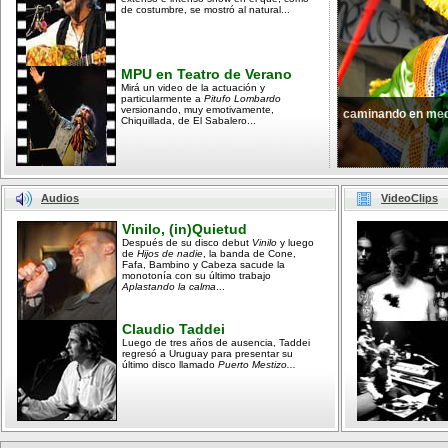
de costumbre, se mostró al natural...
MPU en Teatro de Verano
Mirá un video de la actuación y
particularmente a
Pitufo Lombardo
versionando, muy emotivamente,
caminando en med
Chiquillada, de El Sabalero...
Audios
VideoClips
Vinilo, (in)Quietud
Después de su disco debut
Vinilo
y luego
de
Hijos de nadie
, la banda de Cone,
Fafa, Bambino y Cabeza sacude la
monotonía con su último trabajo
Aplastando la calma
...
Claudio Taddei
Luego de tres años de ausencia, Taddei
regresó a Uruguay para presentar su
último disco llamado
Puerto Mestizo...