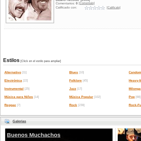
[Comentalo]
Comentarios:
0
Calificado con:
[Calificalo]
Estilos
[Click en el estilo para ampliar]
Alternativo
Blues
Candom
[11]
[10]
Electrónica
Folklore
Heavy-M
[22]
[45]
Instrumental
Jazz
Milonga
[25]
[17]
Música para Niños
Música Popular
Pop
[14]
[102]
[68]
Reggae
Rock
Rock-Fu
[7]
[239]
Galerias
Buenos Muchachos