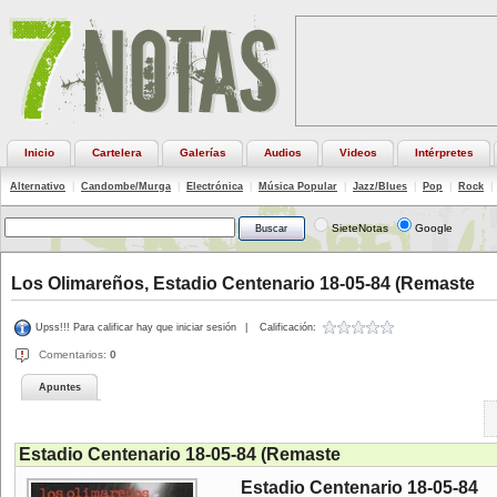
Inicio
Cartelera
Galerías
Audios
Videos
Intérpretes
Alternativo
|
Candombe/Murga
|
Electrónica
|
Música Popular
|
Jazz/Blues
|
Pop
|
Rock
|
SieteNotas
Google
Los Olimareños, Estadio Centenario 18-05-84 (Remaste
Upss!!! Para calificar hay que iniciar sesión
|
Calificación:
Comentarios:
0
Apuntes
Estadio Centenario 18-05-84 (Remaste
Estadio Centenario 18-05-84