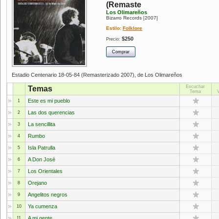
(Remaste
Los Olimareños
Bizarro Records
2007
[
]
Estilo:
Folklore
$250
Precio:
Estadio Centenario 18-05-84 (Remasterizado 2007), de Los Olimareños
Escuchar
Temas
Tema
Este es mi pueblo
1
Las dos querencias
2
La sencillita
3
Rumbo
4
Isla Patrulla
5
A Don José
6
Los Orientales
7
Orejano
8
Angelitos negros
9
Ya cumenza
10
A mi gente
11