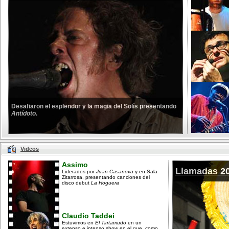
Desafiaron el esplendor y la magia del Solís presentando
Antídoto
.
Videos
Assimo
Llamadas 2
Liderados por
Juan Casanova
y en Sala
Zitarrosa, presentando canciones del
disco debut
La Hoguera
Claudio Taddei
Estuvimos en
El Tartamudo
en un
extenso e intenso show en el que, como