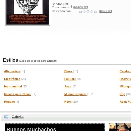
Sondor
[1993]
[Comentalo]
Comentarios:
1
Calificado con:
[Calificalo]
Estilos
[Click en el estilo para ampliar]
Alternativo
Blues
Candom
[11]
[10]
Electrónica
Folklore
Heavy-M
[22]
[45]
Instrumental
Jazz
Milonga
[25]
[17]
Música para Niños
Música Popular
Pop
[14]
[102]
[68]
Reggae
Rock
Rock-Fu
[7]
[239]
Galerias
Buenos Muchachos