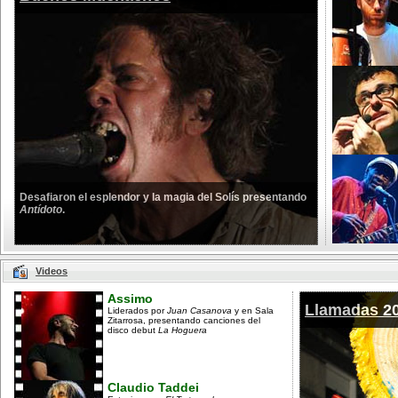
Desafiaron el esplendor y la magia del Solís presentando
Antídoto
.
Videos
Assimo
Llamadas 2
Liderados por
Juan Casanova
y en Sala
Zitarrosa, presentando canciones del
disco debut
La Hoguera
Claudio Taddei