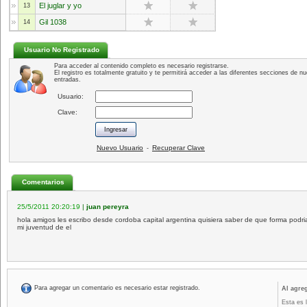
El juglar y yo
13
Gil 1038
14
Usuario No Registrado
Para acceder al contenido completo es necesario registrarse.
El registro es totalmente gratuito y te permitirá acceder a las diferentes secciones de nu
entradas.
Usuario:
Clave:
Nuevo Usuario
Recuperar Clave
-
Comentarios
25/5/2011 20:20:19
|
juan pereyra
hola amigos les escribo desde cordoba capital argentina quisiera saber de que forma podria
mi juventud de el
Para agregar un comentario es necesario estar registrado.
Al agre
Esta es 