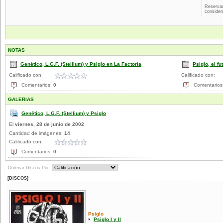
Reservad
consider
NOTAS
Genético, L.G.F. (Stellium) y Psiglo en La Factoría
Psiglo, el fu
Calificado con:
Calificado con:
Comentarios:
0
Comentarios
GALERIAS
Genético, L.G.F. (Stellium) y Psiglo
El
viernes, 28 de junio de 2002
Cantidad de imágenes:
14
Calificado con:
Comentarios:
0
Ordenar Discos Por:
[DISCOS]
Psiglo
Psiglo I y II