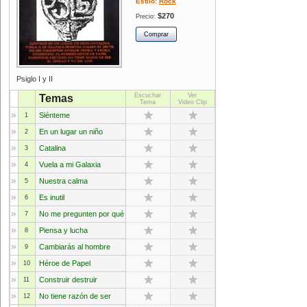
Estilo:
Rock
$270
Precio:
Psiglo I y II
Escuchar
Ver
Temas
Tema
Video Clip
Siénteme
1
En un lugar un niño
2
Catalina
3
Vuela a mi Galaxia
4
Nuestra calma
5
Es inutil
6
No me pregunten por qué
7
Piensa y lucha
8
Cambiarás al hombre
9
Héroe de Papel
10
Construir destruir
11
No tiene razón de ser
12