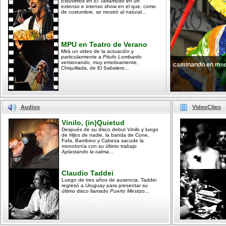
Estuvimos en
El Tartamudo
en un
extenso e intenso show en el que, como
de costumbre, se mostró al natural...
MPU en Teatro de Verano
Mirá un video de la actuación y
particularmente a
Pitufo Lombardo
versionando, muy emotivamente,
caminando en med
Chiquillada, de El Sabalero...
Audios
VideoClips
Vinilo, (in)Quietud
Después de su disco debut
Vinilo
y luego
de
Hijos de nadie
, la banda de Cone,
Fafa, Bambino y Cabeza sacude la
monotonía con su último trabajo
Aplastando la calma
...
Claudio Taddei
Luego de tres años de ausencia, Taddei
regresó a Uruguay para presentar su
último disco llamado
Puerto Mestizo...