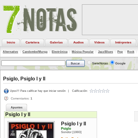
Inicio
Cartelera
Galerías
Audios
Videos
Intérpretes
Alternativo
|
Candombe/Murga
|
Electrónica
|
Música Popular
|
Jazz/Blues
|
Pop
|
Rock
|
SieteNotas
Google
Psiglo, Psiglo I y II
Upss!!! Para calificar hay que iniciar sesión
|
Calificación:
Comentarios:
1
Apuntes
Psiglo I y II
Psiglo I y II
Psiglo
Sondor
1993
[
]