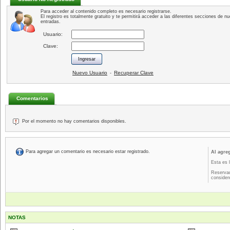
Para acceder al contenido completo es necesario registrarse.
El registro es totalmente gratuito y te permitirá acceder a las diferentes secciones de nu
entradas.
Usuario:
Clave:
Nuevo Usuario
Recuperar Clave
-
Comentarios
Por el momento no hay comentarios disponibles.
Para agregar un comentario es necesario estar registrado.
Al agre
Esta es 
Reservad
consider
NOTAS