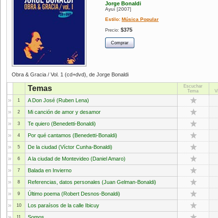
Jorge Bonaldi
Ayuí
2007
[
]
Estilo:
Música Popular
$375
Precio:
Obra & Gracia / Vol. 1 (cd+dvd), de Jorge Bonaldi
Escuchar
Temas
Tema
V
A Don José (Ruben Lena)
1
Mi canción de amor y desamor
2
Te quiero (Benedetti-Bonaldi)
3
Por qué cantamos (Benedetti-Bonaldi)
4
De la ciudad (Víctor Cunha-Bonaldi)
5
A la ciudad de Montevideo (Daniel Amaro)
6
Balada en Invierno
7
Referencias, datos personales (Juan Gelman-Bonaldi)
8
Último poema (Robert Desnos-Bonaldi)
9
Los paraísos de la calle Ibicuy
10
Somos
11