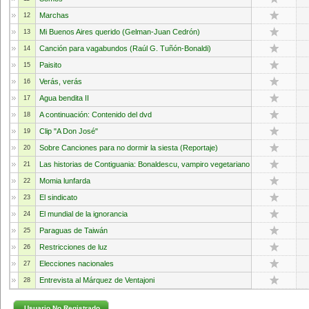
Marchas
12
Mi Buenos Aires querido (Gelman-Juan Cedrón)
13
Canción para vagabundos (Raúl G. Tuñón-Bonaldi)
14
Paisito
15
Verás, verás
16
Agua bendita II
17
A continuación: Contenido del dvd
18
Clip "A Don José"
19
Sobre Canciones para no dormir la siesta (Reportaje)
20
Las historias de Contiguania: Bonaldescu, vampiro vegetariano
21
Momia lunfarda
22
El sindicato
23
El mundial de la ignorancia
24
Paraguas de Taiwán
25
Restricciones de luz
26
Elecciones nacionales
27
Entrevista al Márquez de Ventajoni
28
Usuario No Registrado