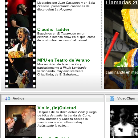
Llamadas 2
Liderados por
Juan Casanova
y en Sala
Zitarrosa, presentando canciones del
disco debut
La Hoguera
Claudio Taddei
Estuvimos en
El Tartamudo
en un
extenso e intenso show en el que, como
de costumbre, se mostró al natural...
MPU en Teatro de Verano
Mirá un video de la actuación y
particularmente a
Pitufo Lombardo
versionando, muy emotivamente,
caminando en med
Chiquillada, de El Sabalero...
Audios
VideoClips
Vinilo, (in)Quietud
Después de su disco debut
Vinilo
y luego
de
Hijos de nadie
, la banda de Cone,
Fafa, Bambino y Cabeza sacude la
monotonía con su último trabajo
Aplastando la calma
...