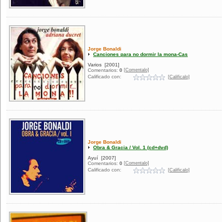
Jorge Bonaldi
Canciones para no dormir la mona-Cas
Varios
[2001]
[Comentalo]
Comentarios:
0
Calificado con:
[Calificalo]
Jorge Bonaldi
Obra & Gracia / Vol. 1 (cd+dvd)
Ayuí
[2007]
[Comentalo]
Comentarios:
0
Calificado con:
[Calificalo]