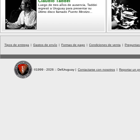
Claudio Taddei
Luego de tres años de ausencia, Taddei
regresó a Uruguay para presentar su
último disco llamado
Puerto Mestizo...
Tipos de entrega
|
Gastos de envío
|
Formas de pago
|
Condiciones de venta
|
Preguntas
©1999 - 2026 :: DelUruguay
|
Contactarse con nosotros
|
Reportar un pr