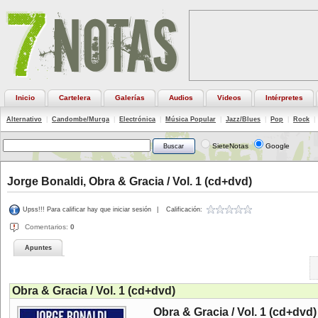
Inicio
Cartelera
Galerías
Audios
Videos
Intérpretes
Alternativo
|
Candombe/Murga
|
Electrónica
|
Música Popular
|
Jazz/Blues
|
Pop
|
Rock
|
SieteNotas
Google
Jorge Bonaldi, Obra & Gracia / Vol. 1 (cd+dvd)
Upss!!! Para calificar hay que iniciar sesión
|
Calificación:
Comentarios:
0
Apuntes
Obra & Gracia / Vol. 1 (cd+dvd)
Obra & Gracia / Vol. 1 (cd+dvd)