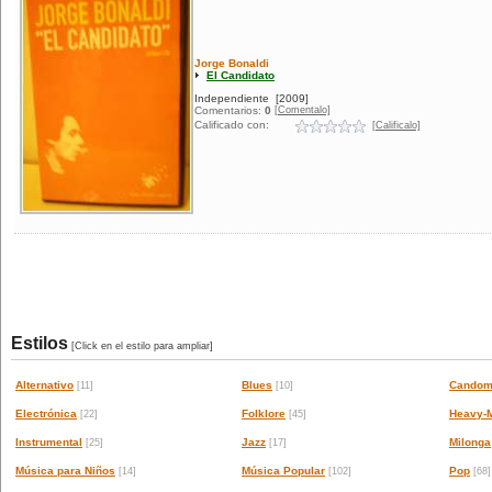
Jorge Bonaldi
El Candidato
Independiente
[2009]
[Comentalo]
Comentarios:
0
Calificado con:
[Calificalo]
Estilos
[Click en el estilo para ampliar]
Alternativo
Blues
Candom
[11]
[10]
Electrónica
Folklore
Heavy-M
[22]
[45]
Instrumental
Jazz
Milonga
[25]
[17]
Música para Niños
Música Popular
Pop
[14]
[102]
[68]