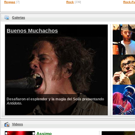
Reggae
Rock
Rock-Fu
[7]
[239]
Galerias
Buenos Muchachos
Desafiaron el esplendor y la magia del Solís presentando
Antídoto
.
Videos
Assimo