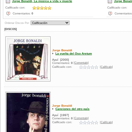
Jorge Bonaldi, La música a vida y muerte
Jorge Bonald
Calificado con:
Calificado con:
Comentarios:
0
Comentarios
Ordenar Discos Por:
[DISCOS]
Jorge Bonaldi
La vuelta del Oso Aretum
Ayuí
[2000]
[Comentalo]
Comentarios:
0
Calificado con:
[Calificalo]
Jorge Bonaldi
Canciones del otro país
Ayuí
[1997]
[Comentalo]
Comentarios:
0
Calificado con:
[Calificalo]