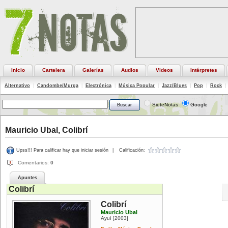
Inicio
Cartelera
Galerías
Audios
Videos
Intérpretes
Alternativo
|
Candombe/Murga
|
Electrónica
|
Música Popular
|
Jazz/Blues
|
Pop
|
Rock
|
SieteNotas
Google
Mauricio Ubal, Colibrí
Upss!!! Para calificar hay que iniciar sesión
|
Calificación:
Comentarios:
0
Apuntes
Colibrí
Colibrí
Mauricio Ubal
Ayuí
2003
[
]