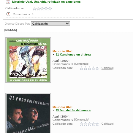
Mauricio Ubal, Una vida reflejada en canciones
Calificado con:
Comentarios:
0
Ordenar Discos Por:
[DISCOS]
Mauricio Ubal
11 Canciones en el área
Ayuí
[2000]
[Comentalo]
Comentarios:
0
Calificado con:
[Calificalo]
Mauricio Ubal
El faro del fin del mundo
Ayuí
[2004]
[Comentalo]
Comentarios:
0
Calificado con:
[Calificalo]