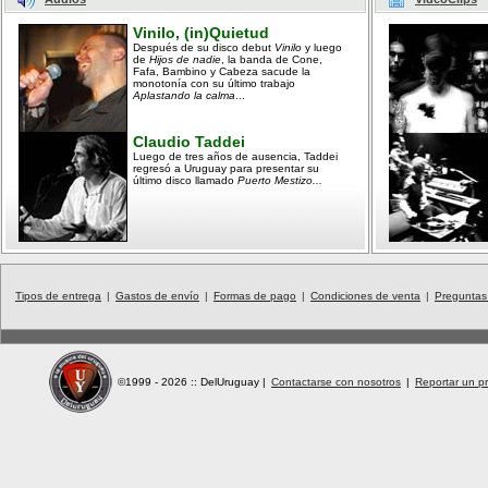
Vinilo, (in)Quietud
Después de su disco debut
Vinilo
y luego
de
Hijos de nadie
, la banda de Cone,
Fafa, Bambino y Cabeza sacude la
monotonía con su último trabajo
Aplastando la calma
...
Claudio Taddei
Luego de tres años de ausencia, Taddei
regresó a Uruguay para presentar su
último disco llamado
Puerto Mestizo...
Tipos de entrega
|
Gastos de envío
|
Formas de pago
|
Condiciones de venta
|
Preguntas
©1999 - 2026 :: DelUruguay
|
Contactarse con nosotros
|
Reportar un pr