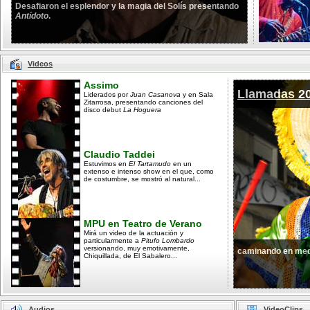
Desafiaron el esplendor y la magia del Solís presentando
Antídoto
.
Videos
Assimo
Llamadas 2
Liderados por
Juan Casanova
y en Sala
Zitarrosa, presentando canciones del
disco debut
La Hoguera
Claudio Taddei
Estuvimos en
El Tartamudo
en un
extenso e intenso show en el que, como
de costumbre, se mostró al natural...
MPU en Teatro de Verano
Mirá un video de la actuación y
particularmente a
Pitufo Lombardo
versionando, muy emotivamente,
caminando en med
Chiquillada, de El Sabalero...
Audios
VideoClips