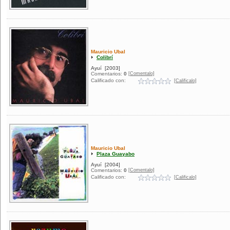
Mauricio Ubal
Colibrí
Ayuí
[2003]
[Comentalo]
Comentarios:
0
Calificado con:
[Calificalo]
Mauricio Ubal
Plaza Guayabo
Ayuí
[2004]
[Comentalo]
Comentarios:
0
Calificado con:
[Calificalo]