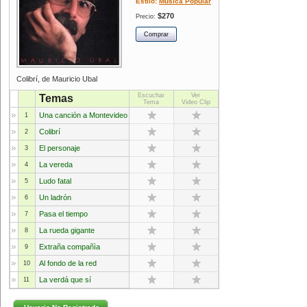
Estilo:
Música Popular
$270
Precio:
Colibrí, de Mauricio Ubal
Escuchar
Ver
Temas
Tema
Video Clip
Una canción a Montevideo
1
Colibrí
2
El personaje
3
La vereda
4
Ludo fatal
5
Un ladrón
6
Pasa el tiempo
7
La rueda gigante
8
Extraña compañìa
9
Al fondo de la red
10
La verdá que sí
11