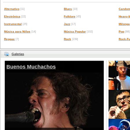
Alternativo
Blues
Candom
[11]
[10]
Electrónica
Folklore
Heavy-M
[22]
[45]
Instrumental
Jazz
Milonga
[25]
[17]
Música para Niños
Música Popular
Pop
[14]
[102]
[68]
Reggae
Rock
Rock-Fu
[7]
[239]
Galerias
Buenos Muchachos