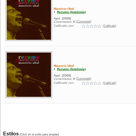
Mauricio Ubal
Rezumo (Antología)
Ayuí
[2006]
[Comentalo]
Comentarios:
0
Calificado con:
[Calificalo]
Mauricio Ubal
Rezumo (Antología)
Ayuí
[2006]
[Comentalo]
Comentarios:
0
Calificado con:
[Calificalo]
Estilos
[Click en el estilo para ampliar]