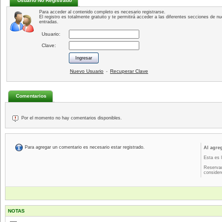
Usuario No Registrado
Para acceder al contenido completo es necesario registrarse.
El registro es totalmente gratuito y te permitirá acceder a las diferentes secciones de nu
entradas.
Usuario:
Clave:
Nuevo Usuario
Recuperar Clave
-
Comentarios
Por el momento no hay comentarios disponibles.
Para agregar un comentario es necesario estar registrado.
Al agre
Esta es 
Reservad
consider
NOTAS