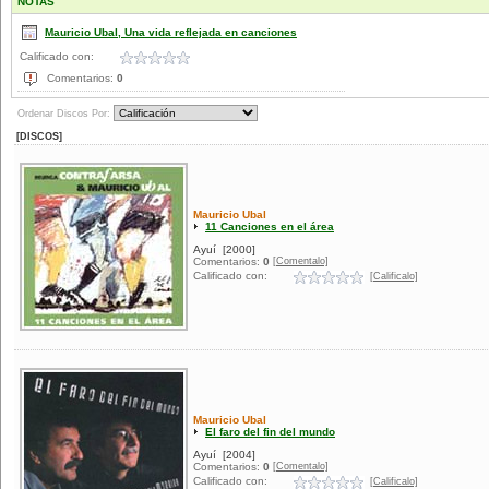
NOTAS
Mauricio Ubal, Una vida reflejada en canciones
Calificado con:
Comentarios:
0
Ordenar Discos Por:
[DISCOS]
Mauricio Ubal
11 Canciones en el área
Ayuí
[2000]
[Comentalo]
Comentarios:
0
Calificado con:
[Calificalo]
Mauricio Ubal
El faro del fin del mundo
Ayuí
[2004]
[Comentalo]
Comentarios:
0
Calificado con:
[Calificalo]