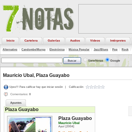
Inicio
Cartelera
Galerías
Audios
Videos
Intérpretes
Alternativo
|
Candombe/Murga
|
Electrónica
|
Música Popular
|
Jazz/Blues
|
Pop
|
Rock
|
SieteNotas
Google
Mauricio Ubal, Plaza Guayabo
Upss!!! Para calificar hay que iniciar sesión
|
Calificación:
Comentarios:
0
Apuntes
Plaza Guayabo
Plaza Guayabo
Mauricio Ubal
Ayuí
2004
[
]