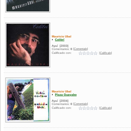
Mauricio Ubal
Colibrí
Ayuí
[2003]
[Comentalo]
Comentarios:
0
Calificado con:
[Calificalo]
Mauricio Ubal
Plaza Guayabo
Ayuí
[2004]
[Comentalo]
Comentarios:
0
Calificado con:
[Calificalo]