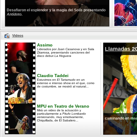
Desafiaron el esplendor y la magia del Solís presentando
Antídoto
.
Videos
Assimo
Llamadas 2
Liderados por
Juan Casanova
y en Sala
Zitarrosa, presentando canciones del
disco debut
La Hoguera
Claudio Taddei
Estuvimos en
El Tartamudo
en un
extenso e intenso show en el que, como
de costumbre, se mostró al natural...
MPU en Teatro de Verano
Mirá un video de la actuación y
particularmente a
Pitufo Lombardo
versionando, muy emotivamente,
caminando en med
Chiquillada, de El Sabalero...