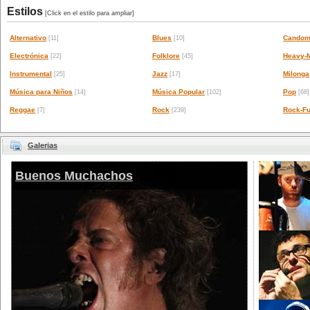
Estilos
[Click en el estilo para ampliar]
Alternativo
Blues
Candom
[11]
[10]
Electrónica
Folklore
Heavy-M
[22]
[45]
Instrumental
Jazz
Milonga
[25]
[17]
Música para Niños
Música Popular
Pop
[14]
[102]
[68]
Reggae
Rock
Rock-Fu
[7]
[239]
Galerias
Buenos Muchachos