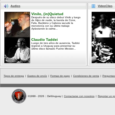
Audios
VideoClips
Vinilo, (in)Quietud
Después de su disco debut
Vinilo
y luego
de
Hijos de nadie
, la banda de Cone,
Fafa, Bambino y Cabeza sacude la
monotonía con su último trabajo
Aplastando la calma
...
Claudio Taddei
Luego de tres años de ausencia, Taddei
regresó a Uruguay para presentar su
último disco llamado
Puerto Mestizo...
Tipos de entrega
|
Gastos de envío
|
Formas de pago
|
Condiciones de venta
|
Preguntas
©1999 - 2026 :: DelUruguay
|
Contactarse con nosotros
|
Reportar un pr