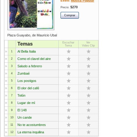
Estilo:
Música Popular
$270
Precio:
Plaza Guayabo, de Mauricio Ubal
Escuchar
Ver
Temas
Tema
Video Clip
Al Bella Italia
1
Como el clavel del aire
2
Saludo a febrero
3
Zumbaé
4
Los postigos
5
El olor del café
6
Telón
7
Lugar de mì
8
El 148
9
Un cande
10
No te acostumbres
11
La eterna inquilina
12