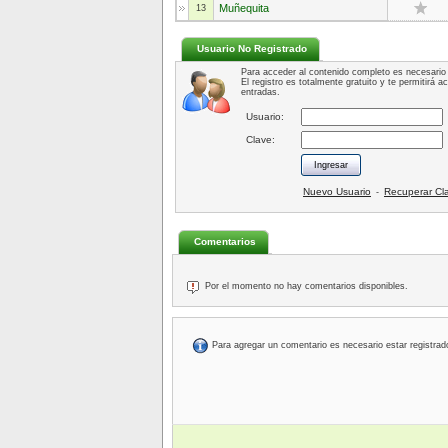
Muñequita
13
Usuario No Registrado
Para acceder al contenido completo es necesario 
El registro es totalmente gratuito y te permitirá 
entradas.
Usuario:
Clave:
Nuevo Usuario
Recuperar Cl
-
Comentarios
Por el momento no hay comentarios disponibles.
Para agregar un comentario es necesario estar registrad