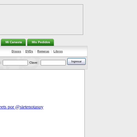
Mi Canasta
Mis Pedidos
Discos
|
DVDs
|
Remeras
|
Libros
:
Clave: