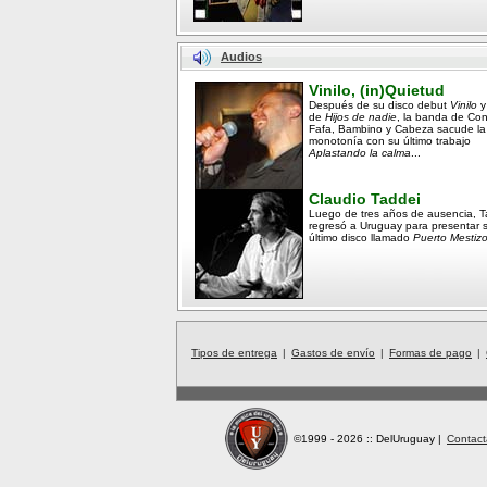
Audios
Vinilo, (in)Quietud
Después de su disco debut
Vinilo
y
de
Hijos de nadie
, la banda de Co
Fafa, Bambino y Cabeza sacude la
monotonía con su último trabajo
Aplastando la calma
...
Claudio Taddei
Luego de tres años de ausencia, T
regresó a Uruguay para presentar 
último disco llamado
Puerto Mestizo
Tipos de entrega
|
Gastos de envío
|
Formas de pago
|
©1999 - 2026 :: DelUruguay
|
Contact