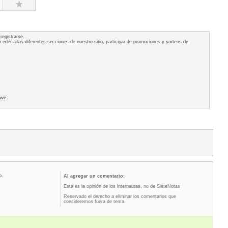
registrarse.
acceder a las diferentes secciones de nuestro sitio, participar de promociones y sorteos de
ave
o.
Al agregar un comentario:
Esta es la opinión de los internautas, no de SieteNotas
Reservado el derecho a eliminar los comentarios que
consideremos fuera de tema.