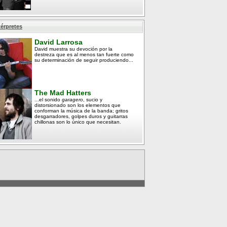
térpretes
David Larrosa
David muestra su devoción por la
destreza que es al menos tan fuerte como
su determinación de seguir produciendo...
The Mad Hatters
...el sonido
garagero
, sucio y
distorsionado son los elementos que
conforman la música de la banda; gritos
desgarradores, golpes duros y guitarras
chillonas son lo único que necesitan.