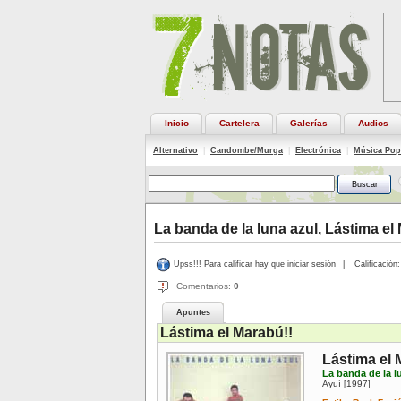
Inicio
Cartelera
Galerías
Audios
Alternativo
|
Candombe/Murga
|
Electrónica
|
Música Pop
La banda de la luna azul, Lástima el
Upss!!! Para calificar hay que iniciar sesión
|
Calificación:
Comentarios:
0
Apuntes
Lástima el Marabú!!
Lástima el 
La banda de la l
Ayuí
1997
[
]