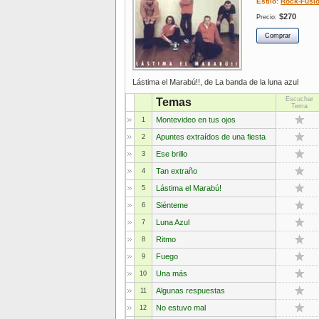
Estilo:
Rock-Fusi
$270
Precio:
Lástima el Marabú!!, de La banda de la luna azul
Escuchar
Temas
Tema
Montevideo en tus ojos
1
Apuntes extraídos de una fiesta
2
Ese brillo
3
Tan extraño
4
Lástima el Marabú!
5
Siénteme
6
Luna Azul
7
Ritmo
8
Fuego
9
Una más
10
Algunas respuestas
11
No estuvo mal
12