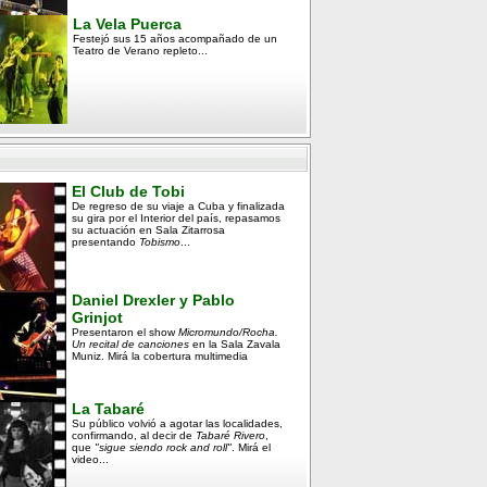
La Vela Puerca
Festejó sus 15 años acompañado de un
Teatro de Verano repleto...
El Club de Tobi
De regreso de su viaje a Cuba y finalizada
su gira por el Interior del país, repasamos
su actuación en Sala Zitarrosa
presentando
Tobismo
...
Daniel Drexler y Pablo
Grinjot
Presentaron el show
Micromundo/Rocha.
Un recital de canciones
en la Sala Zavala
Muniz. Mirá la cobertura multimedia
La Tabaré
Su público volvió a agotar las localidades,
confirmando, al decir de
Tabaré Rivero
,
que
"sigue siendo rock and roll"
. Mirá el
video...