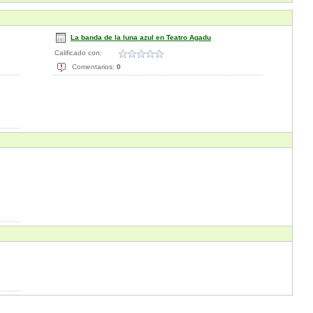
La banda de la luna azul en Teatro Agadu
Calificado con:
Comentarios:
0