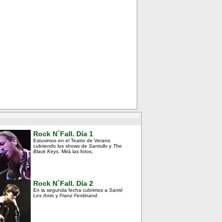
Rock N´Fall. Día 1
Estuvimos en el Teatro de Verano
cubriendo los shows de
Santullo
y
The
Black Keys
. Mirá las fotos.
Rock N´Fall. Día 2
En la segunda fecha cubrimos a
Santé
Les Amis
y
Franz Ferdinand
.