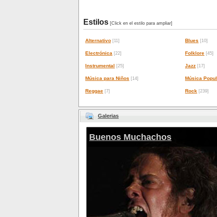
Estilos
[Click en el estilo para ampliar]
Alternativo
Blues
[11]
[10]
Electrónica
Folklore
[22]
[45]
Instrumental
Jazz
[25]
[17]
Música para Niños
Música Popul
[14]
Reggae
Rock
[7]
[239]
Galerias
Buenos Muchachos