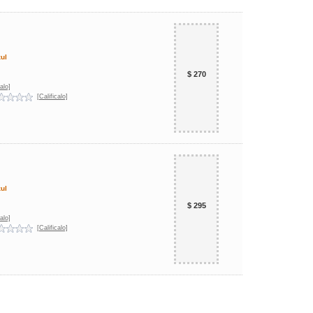
zul
$ 270
alo]
[Calificalo]
zul
$ 295
alo]
[Calificalo]