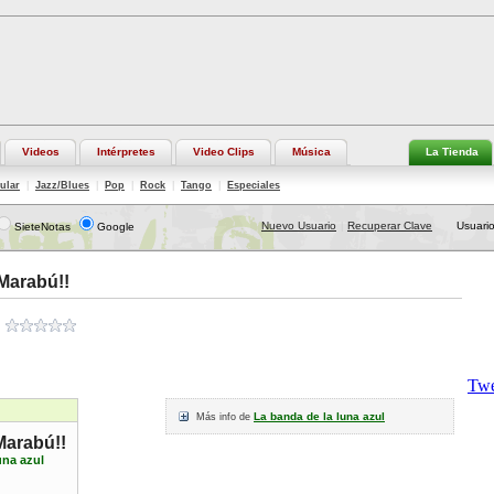
Videos
Intérpretes
Video Clips
Música
La Tienda
ular
|
Jazz/Blues
|
Pop
|
Rock
|
Tango
|
Especiales
Nuevo Usuario
Recuperar Clave
Usuario
SieteNotas
Google
|
 Marabú!!
La banda de la luna azul
Más info de
Marabú!!
una azul