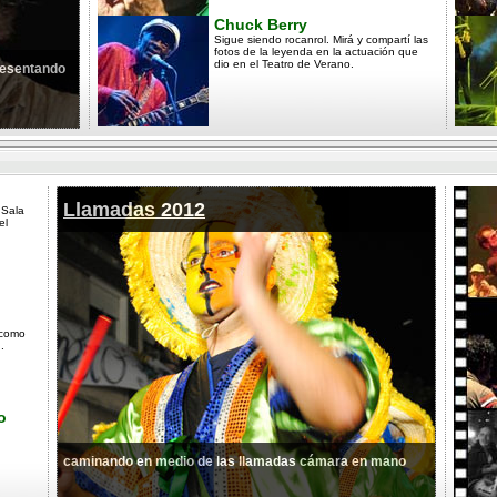
Chuck Berry
Sigue siendo rocanrol. Mirá y compartí las
fotos de la leyenda en la actuación que
dio en el Teatro de Verano.
presentando
Llamadas 2012
 Sala
el
 como
.
o
caminando en medio de las llamadas cámara en mano