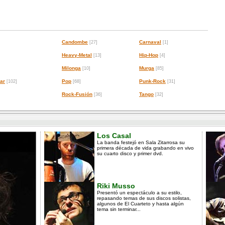
Candombe
Carnaval
[27]
[1]
Heavy-Metal
Hip-Hop
[13]
[4]
Milonga
Murga
[10]
[85]
ar
Pop
Punk-Rock
[102]
[68]
[31]
Rock-Fusión
Tango
[36]
[32]
Los Casal
La banda festejó en Sala Zitarrosa su
primera década de vida grabando en vivo
su cuarto disco y primer dvd.
Riki Musso
Presentó un espectáculo a su estilo,
repasando temas de sus discos solistas,
algunos de El Cuarteto y hasta algún
tema sin terminar...