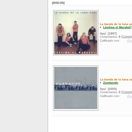
[DISCOS]
La banda de la luna a
Lástima el Marabú!!
Ayuí
[1997]
[Coment
Comentarios:
0
Calificado con:
La banda de la luna a
Zumbando
Ayuí
[2005]
[Coment
Comentarios:
0
Calificado con: