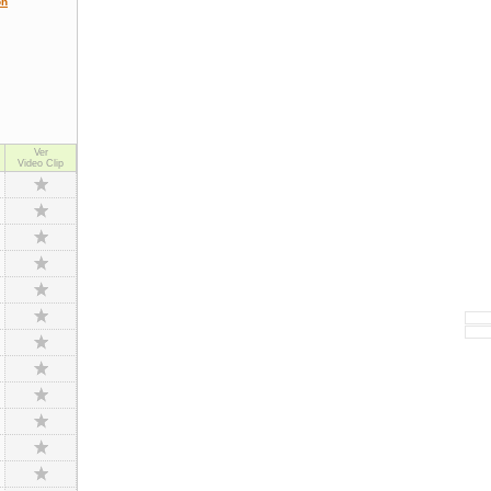
ón
Ver
Video Clip