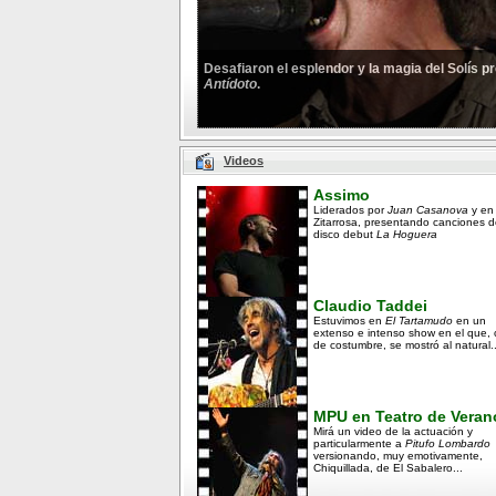
Desafiaron el esplendor y la magia del Solís 
Antídoto
.
Videos
Assimo
Liderados por
Juan Casanova
y en
Zitarrosa, presentando canciones d
disco debut
La Hoguera
Claudio Taddei
Estuvimos en
El Tartamudo
en un
extenso e intenso show en el que,
de costumbre, se mostró al natural..
MPU en Teatro de Veran
Mirá un video de la actuación y
particularmente a
Pitufo Lombardo
versionando, muy emotivamente,
Chiquillada, de El Sabalero...