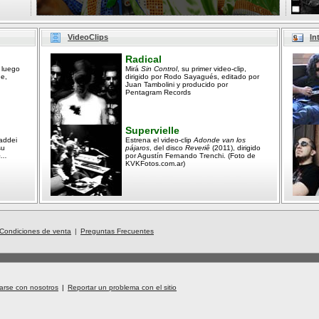
VideoClips
In
Radical
 luego
Mirá
Sin Control
, su primer video-clip,
ne,
dirigido por Rodo Sayagués, editado por
Juan Tambolini y producido por
Pentagram Records
Supervielle
addei
Estrena el video-clip
Adonde van los
su
pájaros
, del disco
Reveriê
(2011), dirigido
...
por Agustín Fernando Trenchi. (Foto de
KVKFotos.com.ar)
Condiciones de venta
|
Preguntas Frecuentes
arse con nosotros
|
Reportar un problema con el sitio