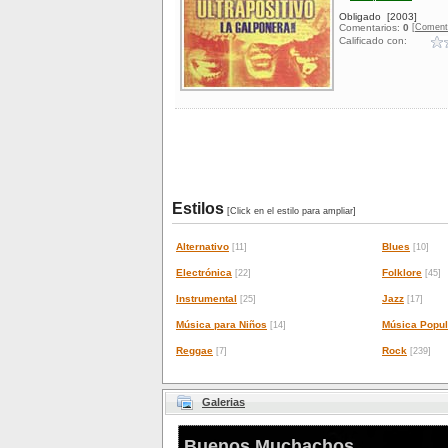
Obligado
[2003]
[Coment
Comentarios:
0
Calificado con:
Estilos
[Click en el estilo para ampliar]
Alternativo
Blues
[11]
[10]
Electrónica
Folklore
[22]
[45]
Instrumental
Jazz
[25]
[17]
Música para Niños
Música Popul
[14]
Reggae
Rock
[7]
[239]
Galerias
Buenos Muchachos