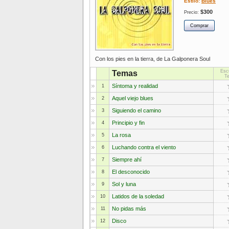
Estilo:
Blues
$300
Precio:
Con los pies en la tierra, de La Galponera Soul
Esc
Temas
T
Síntoma y realidad
1
Aquel viejo blues
2
Siguiendo el camino
3
Principio y fin
4
La rosa
5
Luchando contra el viento
6
Siempre ahí
7
El desconocido
8
Sol y luna
9
Latidos de la soledad
10
No pidas más
11
Disco
12