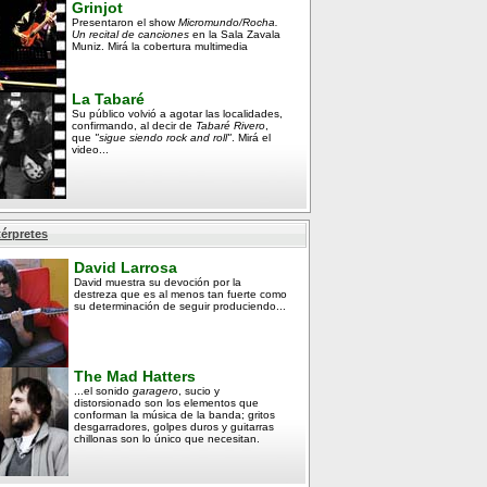
Grinjot
Presentaron el show
Micromundo/Rocha.
Un recital de canciones
en la Sala Zavala
Muniz. Mirá la cobertura multimedia
La Tabaré
Su público volvió a agotar las localidades,
confirmando, al decir de
Tabaré Rivero
,
que
"sigue siendo rock and roll"
. Mirá el
video...
térpretes
David Larrosa
David muestra su devoción por la
destreza que es al menos tan fuerte como
su determinación de seguir produciendo...
The Mad Hatters
...el sonido
garagero
, sucio y
distorsionado son los elementos que
conforman la música de la banda; gritos
desgarradores, golpes duros y guitarras
chillonas son lo único que necesitan.