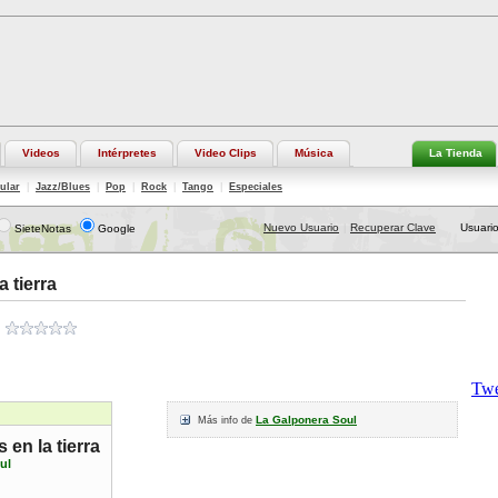
Videos
Intérpretes
Video Clips
Música
La Tienda
ular
|
Jazz/Blues
|
Pop
|
Rock
|
Tango
|
Especiales
Nuevo Usuario
Recuperar Clave
Usuario
SieteNotas
Google
|
 tierra
La Galponera Soul
Más info de
 en la tierra
ul