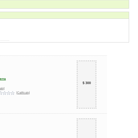
ierra
$ 300
alo]
[Calificalo]