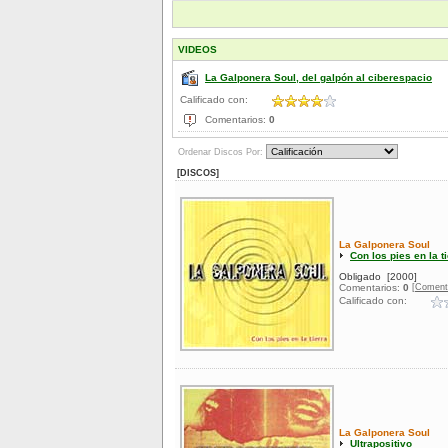
VIDEOS
La Galponera Soul, del galpón al ciberespacio
Calificado con:
Comentarios:
0
Ordenar Discos Por:
[DISCOS]
La Galponera Soul
Con los pies en la t
Obligado
[2000]
[Coment
Comentarios:
0
Calificado con:
La Galponera Soul
Ultrapositivo