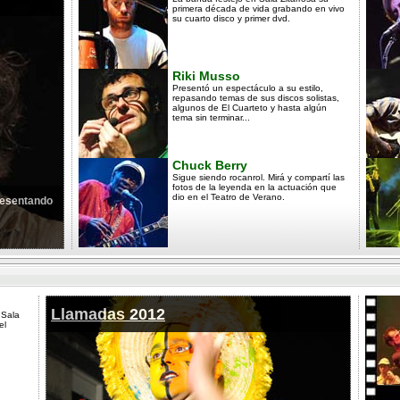
primera década de vida grabando en vivo
su cuarto disco y primer dvd.
Riki Musso
Presentó un espectáculo a su estilo,
repasando temas de sus discos solistas,
algunos de El Cuarteto y hasta algún
tema sin terminar...
Chuck Berry
Sigue siendo rocanrol. Mirá y compartí las
fotos de la leyenda en la actuación que
dio en el Teatro de Verano.
presentando
Llamadas 2012
 Sala
el