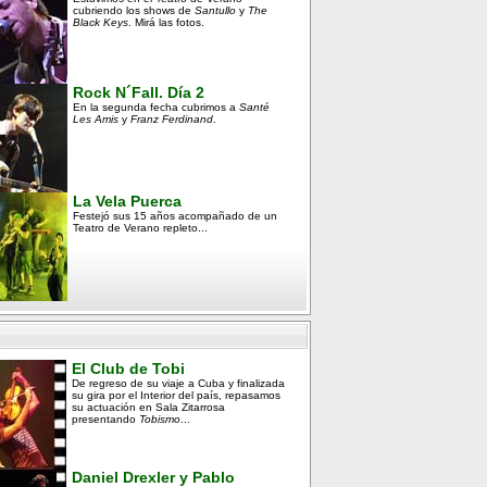
cubriendo los shows de
Santullo
y
The
Black Keys
. Mirá las fotos.
Rock N´Fall. Día 2
En la segunda fecha cubrimos a
Santé
Les Amis
y
Franz Ferdinand
.
La Vela Puerca
Festejó sus 15 años acompañado de un
Teatro de Verano repleto...
El Club de Tobi
De regreso de su viaje a Cuba y finalizada
su gira por el Interior del país, repasamos
su actuación en Sala Zitarrosa
presentando
Tobismo
...
Daniel Drexler y Pablo