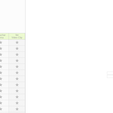
uchar
Ver
ema
Video Clip