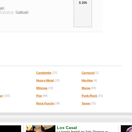
$ 200
alo]
[Calificalo]
Candombe
Carnaval
[27]
[1]
Heavy-Metal
Hip-Hop
[13]
[4]
Milonga
Murga
[10]
[85]
ar
Pop
Punk-Rock
[102]
[68]
[31]
Rock-Fusión
Tango
[36]
[32]
Los Casal
La banda festejó en Sala Zitarrosa su