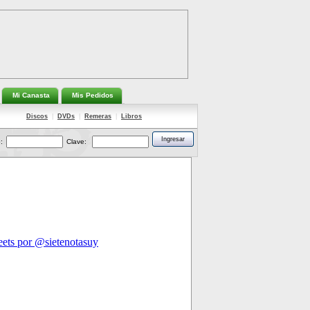
Mi Canasta
Mis Pedidos
Discos
|
DVDs
|
Remeras
|
Libros
:
Clave: