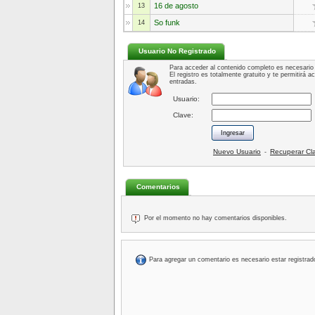
16 de agosto
13
So funk
14
Usuario No Registrado
Para acceder al contenido completo es necesario 
El registro es totalmente gratuito y te permitirá 
entradas.
Usuario:
Clave:
Nuevo Usuario
Recuperar Cl
-
Comentarios
Por el momento no hay comentarios disponibles.
Para agregar un comentario es necesario estar registrad