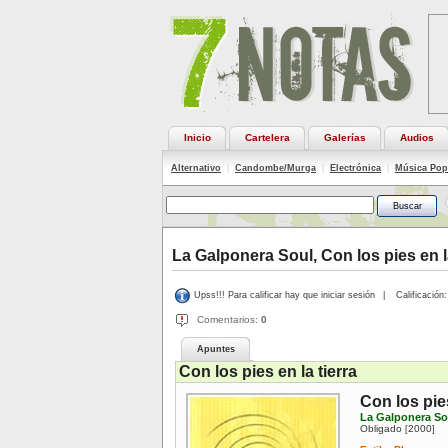
Inicio
Cartelera
Galerías
Audios
Alternativo
|
Candombe/Murga
|
Electrónica
|
Música Pop
La Galponera Soul, Con los pies en la
Upss!!! Para calificar hay que iniciar sesión
|
Calificación:
Comentarios:
0
Apuntes
Con los pies en la tierra
Con los pies
La Galponera So
Obligado
2000
[
]