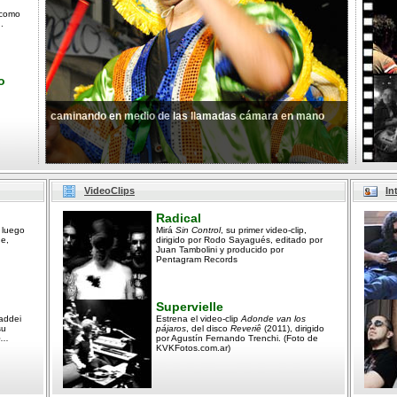
 como
.
o
caminando en medio de las llamadas cámara en mano
VideoClips
In
Radical
 luego
Mirá
Sin Control
, su primer video-clip,
ne,
dirigido por Rodo Sayagués, editado por
Juan Tambolini y producido por
Pentagram Records
Supervielle
addei
Estrena el video-clip
Adonde van los
su
pájaros
, del disco
Reveriê
(2011), dirigido
...
por Agustín Fernando Trenchi. (Foto de
KVKFotos.com.ar)