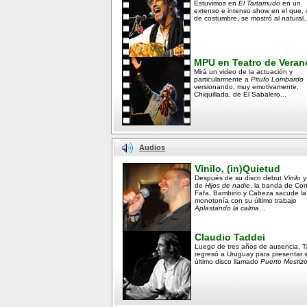
Estuvimos en
El Tartamudo
en un
extenso e intenso show en el que,
de costumbre, se mostró al natural..
MPU en Teatro de Veran
Mirá un video de la actuación y
particularmente a
Pitufo Lombardo
versionando, muy emotivamente,
Chiquillada, de El Sabalero...
Audios
Vinilo, (in)Quietud
Después de su disco debut
Vinilo
y
de
Hijos de nadie
, la banda de Co
Fafa, Bambino y Cabeza sacude la
monotonía con su último trabajo
Aplastando la calma
...
Claudio Taddei
Luego de tres años de ausencia, T
regresó a Uruguay para presentar 
último disco llamado
Puerto Mestizo