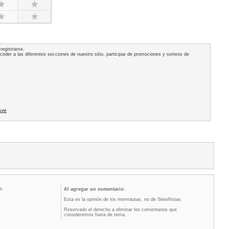
registrarse.
acceder a las diferentes secciones de nuestro sitio, participar de promociones y sorteos de
ave
o.
Al agregar un comentario:
Esta es la opinión de los internautas, no de SieteNotas
Reservado el derecho a eliminar los comentarios que
consideremos fuera de tema.