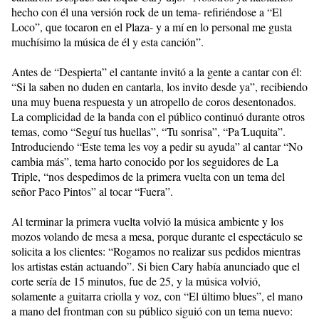
hecho con él una versión rock de un tema- refiriéndose a “El
Loco”, que tocaron en el Plaza- y a mí en lo personal me gusta
muchísimo la música de él y esta canción”.
Antes de “Despierta” el cantante invitó a la gente a cantar con él:
“Si la saben no duden en cantarla, los invito desde ya”, recibiendo
una muy buena respuesta y un atropello de coros desentonados.
La complicidad de la banda con el público continuó durante otros
temas, como “Seguí tus huellas”, “Tu sonrisa”, “Pa´Luquita”.
Introduciendo “Este tema les voy a pedir su ayuda” al cantar “No
cambia más”, tema harto conocido por los seguidores de La
Triple, “nos despedimos de la primera vuelta con un tema del
señor Paco Pintos” al tocar “Fuera”.
Al terminar la primera vuelta volvió la música ambiente y los
mozos volando de mesa a mesa, porque durante el espectáculo se
solicita a los clientes: “Rogamos no realizar sus pedidos mientras
los artistas están actuando”. Si bien Cary había anunciado que el
corte sería de 15 minutos, fue de 25, y la música volvió,
solamente a guitarra criolla y voz, con “El último blues”, el mano
a mano del frontman con su público siguió con un tema nuevo: