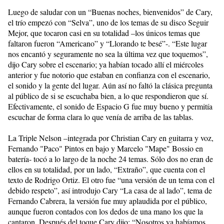
Luego de saludar con un “Buenas noches, bienvenidos” de Cary,
el trío empezó con “Selva”, uno de los temas de su disco Seguir
Mejor, que tocaron casi en su totalidad –los únicos temas que
faltaron fueron “Americano” y “Llorando te besé”-. “Este lugar
nos encantó y seguramente no sea la última vez que toquemos”,
dijo Cary sobre el escenario; ya habían tocado allí el miércoles
anterior y fue notorio que estaban en confianza con el escenario,
el sonido y la gente del lugar. Aún así no faltó la clásica pregunta
al público de si se escuchaba bien, a lo que respondieron que sí.
Efectivamente, el sonido de Espacio G fue muy bueno y permitía
escuchar de forma clara lo que venía de arriba de las tablas.
La Triple Nelson –integrada por Christian Cary en guitarra y voz,
Fernando "Paco" Pintos en bajo y Marcelo "Mape" Bossio en
batería- tocó a lo largo de la noche 24 temas. Sólo dos no eran de
ellos en su totalidad, por un lado, “Extraño”, que cuenta con el
texto de Rodrigo Ortiz. El otro fue “una versión de un tema con el
debido respeto”, así introdujo Cary “La casa de al lado”, tema de
Fernando Cabrera, la versión fue muy aplaudida por el público,
aunque fueron contados con los dedos de una mano los que la
cantaron. Después del toque Cary dijo: “Nosotros ya habíamos