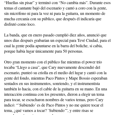
“Huellas sin pisar” y terminó con “No cambia más”. Durante esos
temas el cantante bajó del escenario y cantó a coro con la gente,
sin micrófono ni para la voz ni para la guitarra, un momento de
mucha cercanía con su público, que después él indicaría que
disfrutó como loco.
La banda, que en enero pasado cumplió diez años, anunció que
unos días después grabarían un especial para Tevé Ciudad, para el
cual la gente podía apuntarse en la barra del boliche, si cabía,
porque había lugar únicamente para 50 personas.
Otro gran momento con el público fue mientras el power trío
tocaba “Llego a casa”, que Cary nuevamente descendió del
escenario, punteó su criolla en el medio del lugar y cantó con la
gente del fondo, mientras Paco Pintos y Mape Bossio esperaban
sentados en sus instrumentos, sonriendo, y el instrumentista
también lo hacía, con el cable de la guitarra en su mano. En una
interacción continua con los presentes, dieron a elegir un tema
para tocar, se escucharon nombres de varios temas, pero Cary
indicó: “`Subiendo´ es de Paco Pintos y no me quiere tocar el
tema, ¿qué vamos a tocar? `Subiendo´”, y entre risas se