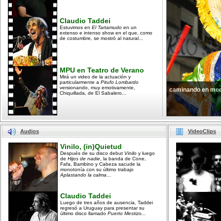
Claudio Taddei
Estuvimos en
El Tartamudo
en un
extenso e intenso show en el que, como
de costumbre, se mostró al natural...
MPU en Teatro de Verano
Mirá un video de la actuación y
particularmente a
Pitufo Lombardo
versionando, muy emotivamente,
caminando en med
Chiquillada, de El Sabalero...
Audios
VideoClips
Vinilo, (in)Quietud
Después de su disco debut
Vinilo
y luego
de
Hijos de nadie
, la banda de Cone,
Fafa, Bambino y Cabeza sacude la
monotonía con su último trabajo
Aplastando la calma
...
Claudio Taddei
Luego de tres años de ausencia, Taddei
regresó a Uruguay para presentar su
último disco llamado
Puerto Mestizo...