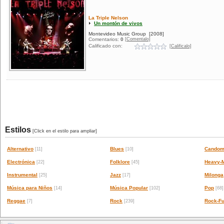
La Triple Nelson
Un montón de vivos
Montevideo Music Group
[2008]
[Comentalo]
Comentarios:
0
Calificado con:
[Calificalo]
Estilos
[Click en el estilo para ampliar]
Alternativo
Blues
Candom
[11]
[10]
Electrónica
Folklore
Heavy-M
[22]
[45]
Instrumental
Jazz
Milonga
[25]
[17]
Música para Niños
Música Popular
Pop
[14]
[102]
[68]
Reggae
Rock
Rock-Fu
[7]
[239]