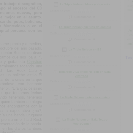
"Es
 trabajo discográfico,
La Triple Nelson, blues y algo más
nin
mpo el sucesor del CD
mus
Calificado con:
anciones nuevas, pero
se mejor en el asunto.
Comentarios:
0
ocando: pubs, boliches,
en Montevideo o en el
La Triple Nelson, vientos de cambio
apital peruana, son los
Un 
Calificado con:
.
Los
ent
Comentarios:
0
carne propia y a medias,
noc
 octubre del año pasado,
La Triple Nelson en BJ
resentar Buceo, su disco
Calificado con:
amos que nos iba a ir”,
e y guitarrista
Christian
Comentarios:
0
 terminamos tocando una
el Hard Rock Café y
Botafogo y La Triple Nelson en Sala
s un boliche estilo El
Zitarrosa
r de la crisis en la que
Calificado con:
ntándose con bastante
Comentarios:
3
erior. “Era graciosísimo
os que teníamos fechas
ando tenemos, tenemos
La Triple Nelson, potencia en vivo
 quién también se alegra
Calificado con:
 “nos encontramos con la
Comentarios:
0
a la expectativa ¿no?,
cía una banda uruguaya
 prensa en el Hard Rock
La Triple Nelson en Sala Teatro
resentación de la banda.
MovieCenter
 en los diarios también.
Calificado con:
 de acá”.