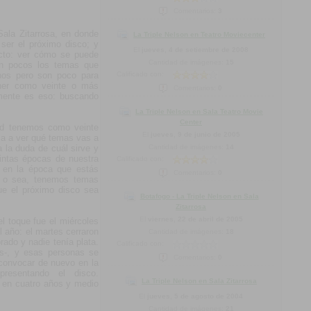
Comentarios:
3
 Sala Zitarrosa, en donde
La Triple Nelson en Teatro Moviecenter
er el próximo disco; y
El
jueves, 4 de setiembre de 2008
cto: ver cómo se puede
Cantidad de imágenes:
15
son pocos los temas que
hos pero son poco para
Calificado con:
ener como veinte o más
Comentarios:
0
mente es eso: buscando
La Triple Nelson en Sala Teatro Movie
Center
ad tenemos como veinte
El
jueves, 9 de junio de 2005
a a ver qué temas vas a
 la duda de cuál sirve y
Cantidad de imágenes:
14
intas épocas de nuestra
Calificado con:
 en la época que estás
Comentarios:
0
. o sea, tenemos temas
ue el próximo disco sea
Botafogo - La Triple Nelson en Sala
Zitarrosa
El
viernes, 22 de abril de 2005
el toque fue el miércoles
l año: el martes cerraron
Cantidad de imágenes:
18
rado y nadie tenía plata.
Calificado con:
s-, y esas personas se
Comentarios:
0
convocar de nuevo en la
resentando el disco.
La Triple Nelson en Sala Zitarrosa
 en cuatro años y medio
El
jueves, 5 de agosto de 2004
Cantidad de imágenes:
21