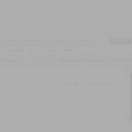
Videos
Intérpretes
Video Clips
Música
La Tienda
ular
|
Jazz/Blues
|
Pop
|
Rock
|
Tango
|
Especiales
Nuevo Usuario
Recuperar Clave
Usuario o Email
s
Google
|
Imprimir
|
Enviar por email