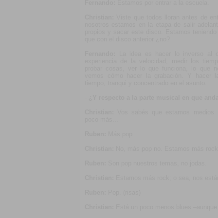
Fernando:
Estamos por entrar a la escuela.
Christian:
Viste que todos lloran antes de ent
nosotros estamos en la etapa de salir adelan
propios y sacar este disco. Estamos teniend
que con el disco anterior ¿no?
Fernando:
La idea es hacer lo inverso al o
experiencia de la velocidad, medir los tiem
probar cosas, ver lo que funciona, lo que 
vemos cómo hacer la grabación. Y hacer l
tiempo, tranqui y concentrado en el asunto.
-
¿Y respecto a la parte musical en que and
Christian:
Vos sabés que estamos medios 
poco más...
Ruben:
Más pop.
Christian:
No, más pop no. Estamos más rock
Ruben:
Son pop nuestros temas, no jodas.
Christian:
Estamos más rock; o sea, nos está
Ruben:
Pop. (risas)
Christian:
Está un poco menos blues –aunque te