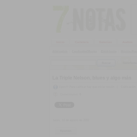
Inicio
Cartelera
Galerías
Audios
Alternativo
|
Candombe/Murga
|
Electrónica
|
Música Pop
SieteNota
La Triple Nelson, blues y algo más
Upss!!! Para calificar hay que iniciar sesión
|
Calificación:
Comentarios:
0
lunes, 19 de agosto de 2002
Apuntes