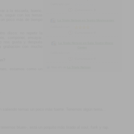
Calificado con:
rar a la escuela, bueno,
Comentarios:
0
te, seguir con los temas
o un poco más de tiempo
La Triple Nelson en Teatro Moviecenter
Calificado con:
tro disco: no repetir la
Comentarios:
0
pos, componer, ensayar,
no nos gusta y después
La Triple Nelson en Sala Teatro Movie
a grabación con mucho
Center
Calificado con:
Comentarios:
0
an?
La Triple Nelson
Más info de
raro, estamos como un
.
n saliendo temas un poco más fuerte. Tenemos algún tema...
nemos blues-, está un poquito más tirado al soul, funk y rap.