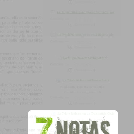
Comentarios:
3
La Triple Nelson en Teatro MovieCenter
ndo-, ella está viviendo
Calificado con:
 para allá y tratando de
Comentarios:
0
rabajado con ella antes,
so; un día se le ocurrió
La Triple Nelson, no te va a dejar a pie
ón de eso y lo hizo: nos
o nos salió todo bastante
Calificado con:
Comentarios:
0
Comenta que los peruanos
La Triple Nelson en Espacio G
el escenario con gente de
n, también lo hicieron los
Calificado con:
orrilla de San Martín, el
Comentarios:
0
ie”, que además “fue él
La Triple Nelson en Teatro Solís
freció para alojarnos y
El
sábado, 5 de mayo de 2018
r -comenta Ruben-, cosa
Cantidad de imágenes:
19
ligaba de todo problema
Calificado con:
a movernos para todos
erdad es que pasan pocas
Comentarios:
0
La Triple Nelson en La Trastienda Club
experiencia alucinante y
El
sábado, 23 de abril de 2016
 a otro lugar.
Cantidad de imágenes:
25
el Parque Rodó para ser
Calificado con: