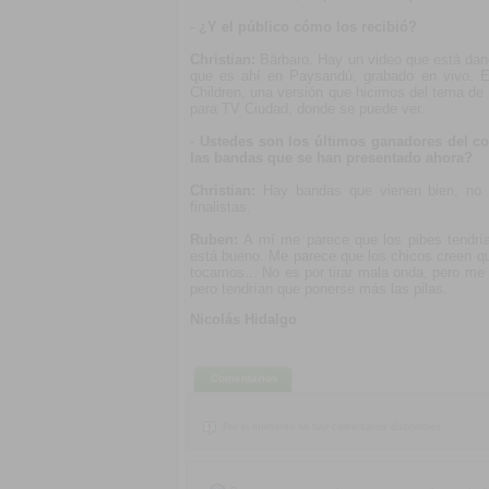
-
¿Y el público cómo los recibió?
Christian:
Bárbaro. Hay un video que está dand
que es ahí en Paysandú, grabado en vivo. Es
Children, una versión que hicimos del tema d
para TV Ciudad, donde se puede ver.
-
Ustedes son los últimos ganadores del c
las bandas que se han presentado ahora?
Christian:
Hay bandas que vienen bien, no
finalistas.
Ruben:
A mí me parece que los pibes tendrí
está bueno. Me parece que los chicos creen 
tocamos... No es por tirar mala onda, pero me
pero tendrían que ponerse más las pilas.
Nicolás Hidalgo
Comentarios
Por el momento no hay comentarios disponibles.