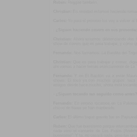
Ruben:
Reggae también.
Christian:
En realidad estamos haciendo temas
Carlos:
Yo para el próximo los voy a volver al 
-
¿Siguen haciendo covers en sus presentac
Christian:
Ahora estamos diferenciando dos 
show de covers que es para trabajar; y como qu
Fernando:
Nos llamamos: La Bandita del Trigo.
Christian:
Que es para trabajar y comer, di
ahí vamos a hacer temas estrictamente de La T
Fernando:
Y en El Bacilón va a estar Mauri
shows. El tocó ya con muchos grupos: toca
amigos desde hace mucho, ahora está tocando
-
¿Siguen tocando tan seguido como antes
Fernando:
En verano tocamos en La Palom
chicos de bares se han mantenido.
Carlos:
El último toque grande fue en Paysand
Ruben:
Que fue buenísimo porque intercambiam
nada vino el cantante de Los Piojos (Andrés
buenísimo”. Y ta, no pasará nada, pero fue un or