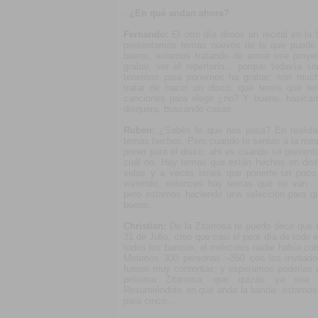
-
¿En qué andan ahora?
Fernando:
El otro día dimos un recital en la
presentamos temas nuevos de lo que puede s
bueno, estamos tratando de armar ese proye
grabar, ver el repertorio... porque todavía 
tenemos para ponernos ha grabar; son muc
tratar de hacer un disco, que tenés que t
canciones para elegir ¿no? Y bueno, básica
disquera, buscando cosas.
Ruben:
¿Sabés lo que nos pasa? En realid
temas hechos. Pero cuando te sentás a la mes
poner para el disco, ahí es cuando se presenta
cuál no. Hay temas que están hechos en dist
vidas y a veces tenés que ponerte un poco
viviendo, entonces hay temas que no van..
pero estamos haciendo una selección para q
bueno.
Christian:
De la Zitarrosa te puedo decir que 
31 de Julio, creo que casi el peor día de todo e
todos los bancos, el miércoles nadie había cob
Metimos 300 personas –350 con los invitado
fueron muy contentas; y esperamos poderlas 
próxima Zitarrosa, que quizás ya sea p
Resumiéndote en qué anda la banda: estamos
para cinco...