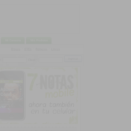
Mi Canasta
Mis Pedidos
Discos
|
DVDs
|
Remeras
|
Libros
:
Clave: