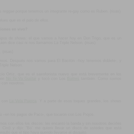
 reggae porque tenemos un integrante re-gay como es Ruben. (risas)
blues que es el palo de ellos.
iones en vivo?
tipos de shows: el que vamos a hacer hoy en Don Trigo, que es un
ien dice casi ni nos llamamos La Triple Nelson. (risas)
 (risas)
gamos. Después nos vamos para El Bacilón –hoy tenemos doblete-, y
riple Nelson.
cio Ortiz, que es el saxofonista nuevo que está brevemente en los
 en
No Te Va Gustar
y tocó con Los
Buitres
también. Como somos
 con nosotros.
?
a con
La Vela Puerca
. Y a parte de esos toques grandes, los shows
ú –en los pagos de Paco-, que tocaron con Los Piojos.
os con ellos los discos: les encantó la banda y sin nosotros decirles
 Ciro) y dijo: “Bo´ me quiero llevar un disco de ustedes que está
gullo que el tipo haya querido llevarse el disquito.