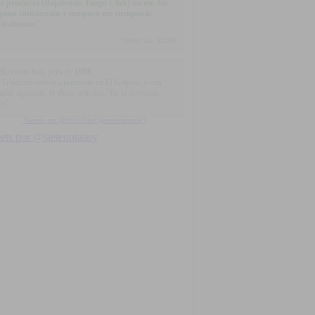
e producto (Bajofondo Tango Club) no me dio
guna satisfacción y tampoco me enriqueció
icalmente".
Néstor Vaz, 8/2005
día como hoy, pero de
1998
...
 Traidores volvía a presentar en El Galpón, y con
radas agotadas, el show acústico "En la profunda
he"
Tweets por @Html.Raw("@sietenotasuy")