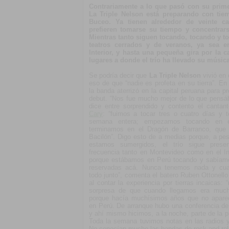
Contrariamente a lo que pasó con su primer
La Triple Nelson está preparando con tie
Buceo. Ya tienen alrededor de veinte c
prefieren tomarse su tiempo y concentrar
Mientras tanto siguen tocando, tocando y t
teatros cerrados y de veranos, ya sea 
Interior, y hasta una pequeña gira por la c
lugares a donde el trío ha llevado su música
Se podría decir que
La Triple Nelson
vivió en 
eso de que “nadie es profeta en su tierra”. En
la banda aterrizó en la capital peruana para p
debut. “Nos fue mucho mejor de lo que pensáb
dice entre sorprendido y contento el cantant
Cary
: “fuimos a tocar tres o cuatro días y
semana entera; empezamos tocando en 
terminamos en el Dragón de Barranco, que e
Bacilón”. Digo esto de a medias porque, a pesa
estamos sumergidos, el trío sigue prese
frecuencia tanto en Montevideo como en el Int
porque estábamos en Perú tocando y sabíam
reservadas acá. Nunca tenemos nada y cu
todo junto”, comenta el batero Ruben Ottonello
al contar la experiencia por tierras incaicas:
sorpresa de que cuando llegamos era much
porque hacía muchísimos años que no apare
en Perú. De arranque hubo una conferencia de
y ahí mismo hicimos, a la noche, parte de la p
Toda la semana tuvimos notas en las radios y
No conocían mucho las bandas de rock and roll