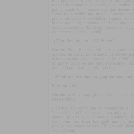
más preciso, el trío come pizza y toma cerve
tocar. Los acompaña Carlos Mara, el médico q
pub y quedó tan impresionado que decidió j
´Acua (otro médico que quedó impresionado) 
primer CD de La Triple Nelson. Cuando le pre
qué de todo esto, responde que “hubo una espac
concluye diciendo: “la banda merece ser escu
merece escuchar a la banda”.
-
¿Cómo les fue con el CD Buceo?
Carlos:
Bien. El disco en este momento e
grandes de CD´s. Lo estamos vendiendo po
deluruguay.net, y andamos alrededor de 500 c
un primer disco es una cifra interesante. 
cuenta la guerra de piratería que hay.
-
Viéndolo a la distancia, ¿siguen pensand
Fernando:
No.
Christian:
Sí; yo sigo pensando que fue un d
ese sentido sí.
-
Carlos:
Es como que le preguntaras a Ga
Venas Abiertas?”, y hoy Galeano debe pensa
siendo un clásico y lo seguís queriendo. 
sacáramos otro disco, hay gente que va a ped
porque hay temas de este CD que son clásic
está pidiendo.