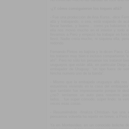
-¿Y cómo consiguieron los toques allá?
- Fue una producción de Ana Kurss, -dice Ferna
allá y trabajando, o sea, está viajando de acá
llevar bandas, y bueno... como ya habíamos t
ella nos movió mucho en el interior y todo e
llevarnos a Perú y empezó ha trabajar en funci
llevó. Nadie creía mucho, ni siquiera ella, per
redondo.
Fernando Pintos es bajista y le dicen Paco. 
los trataron muy bien e incluso compartieron “
ahí”. Pero no sólo los peruanos los trataron bie
uruguayos que están allá, en particular Diego Z
embajador de Uruguay: “un tipo fuera de ser
hincha numero uno de la banda”.
- Mismo que la embajada uruguaya allá nos o
estuvimos viviendo en la casa del embajado
que también fue impresionante porque te des
¿no?: teníamos un auto para nosotros par
lados... fue súper cómodo, súper lindo; la v
veces esas cosas.
- Resumiéndote -finaliza Christian- fue una 
pensamos volverla ha repetir en breve; a Perú o
Ya en Montevideo, en un conocido boliche d