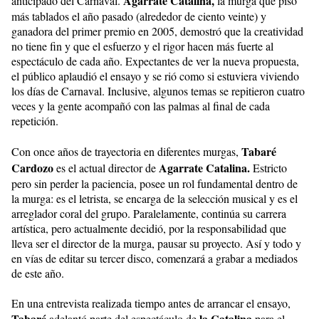
Agarrate Catalina,
anticipado del Carnaval.
la murga que pisó
más tablados el año pasado (alrededor de ciento veinte) y
ganadora del primer premio en 2005, demostró que la creatividad
no tiene fin y que el esfuerzo y el rigor hacen más fuerte al
espectáculo de cada año. Expectantes de ver la nueva propuesta,
el público aplaudió el ensayo y se rió como si estuviera viviendo
los días de Carnaval. Inclusive, algunos temas se repitieron cuatro
veces y la gente acompañó con las palmas al final de cada
repetición.
Tabaré
Con once años de trayectoria en diferentes murgas,
Cardozo
Agarrate Catalina.
es el actual director de
Estricto
pero sin perder la paciencia, posee un rol fundamental dentro de
la murga: es el letrista, se encarga de la selección musical y es el
arreglador coral del grupo. Paralelamente, continúa su carrera
artística, pero actualmente decidió, por la responsabilidad que
lleva ser el director de la murga, pausar su proyecto. Así y todo y
en vías de editar su tercer disco, comenzará a grabar a mediados
de este año.
En una entrevista realizada tiempo antes de arrancar el ensayo,
Tabaré
la Catalina
adelantó parte del espectáculo de
para el