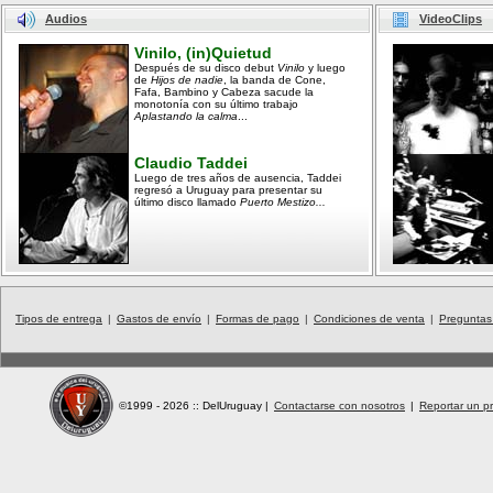
Audios
VideoClips
Vinilo, (in)Quietud
Después de su disco debut
Vinilo
y luego
de
Hijos de nadie
, la banda de Cone,
Fafa, Bambino y Cabeza sacude la
monotonía con su último trabajo
Aplastando la calma
...
Claudio Taddei
Luego de tres años de ausencia, Taddei
regresó a Uruguay para presentar su
último disco llamado
Puerto Mestizo...
Tipos de entrega
|
Gastos de envío
|
Formas de pago
|
Condiciones de venta
|
Preguntas
©1999 - 2026 :: DelUruguay
|
Contactarse con nosotros
|
Reportar un pr