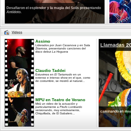
Desafiaron el esplendor y la magia del Solís presentando
Antídoto
.
Videos
Assimo
Llamadas 2
Liderados por
Juan Casanova
y en Sala
Zitarrosa, presentando canciones del
disco debut
La Hoguera
Claudio Taddei
Estuvimos en
El Tartamudo
en un
extenso e intenso show en el que, como
de costumbre, se mostró al natural...
MPU en Teatro de Verano
Mirá un video de la actuación y
particularmente a
Pitufo Lombardo
versionando, muy emotivamente,
caminando en med
Chiquillada, de El Sabalero...