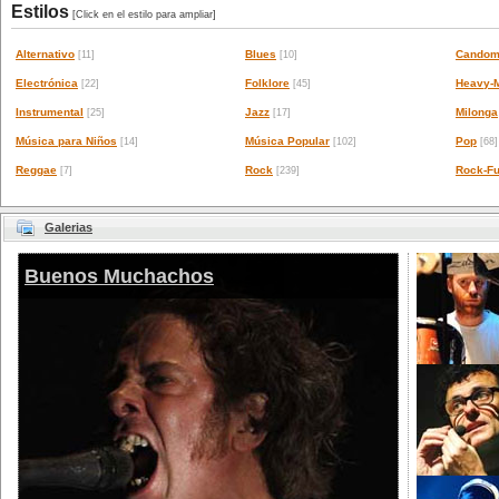
Estilos
[Click en el estilo para ampliar]
Alternativo
Blues
Candom
[11]
[10]
Electrónica
Folklore
Heavy-M
[22]
[45]
Instrumental
Jazz
Milonga
[25]
[17]
Música para Niños
Música Popular
Pop
[14]
[102]
[68]
Reggae
Rock
Rock-Fu
[7]
[239]
Galerias
Buenos Muchachos