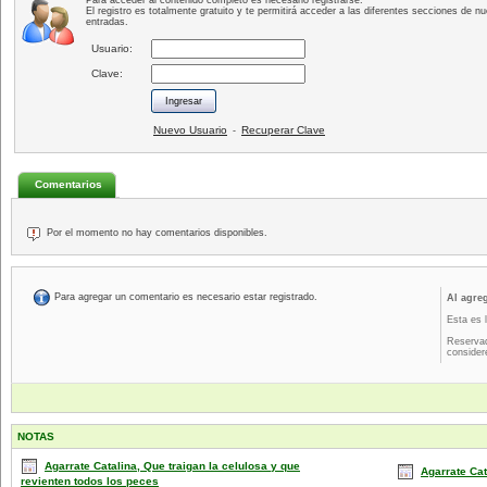
Para acceder al contenido completo es necesario registrarse.
El registro es totalmente gratuito y te permitirá acceder a las diferentes secciones de nu
entradas.
Usuario:
Clave:
Nuevo Usuario
Recuperar Clave
-
Comentarios
Por el momento no hay comentarios disponibles.
Para agregar un comentario es necesario estar registrado.
Al agre
Esta es 
Reservad
consider
NOTAS
Agarrate Catalina, Que traigan la celulosa y que
Agarrate Cat
revienten todos los peces