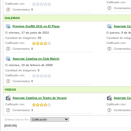
Calificado con:
Calificado con:
Comentarios
Comentarios:
0
GALERIAS
Premios Graffiti 2011 en El Plaza
Agarrate Ca
El
viernes, 17 de junio de 2011
El
jueves, 9 de f
Cantidad de imágenes:
35
Cantidad de imá
Calificado con:
Calificado con:
Comentarios:
0
Comentarios
Agarrate Catalina en Club Malvín
El
viernes, 15 de febrero de 2008
Cantidad de imágenes:
5
Calificado con:
Comentarios:
0
VIDEOS
Agarrate Catalina en Teatro de Verano
Agarrate Ca
Calificado con:
Calificado con:
Comentarios:
3
Comentarios
Ordenar Discos Por:
[DISCOS]