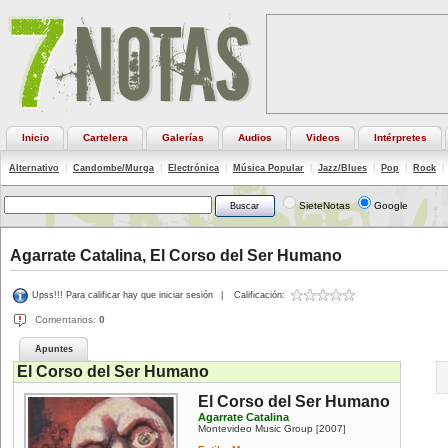
Inicio
Cartelera
Galerías
Audios
Videos
Intérpretes
Alternativo
|
Candombe/Murga
|
Electrónica
|
Música Popular
|
Jazz/Blues
|
Pop
|
Rock
|
SieteNotas
Google
Agarrate Catalina, El Corso del Ser Humano
Upss!!! Para calificar hay que iniciar sesión
|
Calificación:
Comentarios:
0
Apuntes
El Corso del Ser Humano
El Corso del Ser Humano
Agarrate Catalina
Montevideo Music Group
2007
[
]