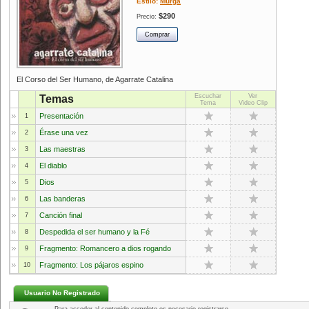
Estilo:
Murga
$290
Precio:
El Corso del Ser Humano, de Agarrate Catalina
Escuchar
Ver
Temas
Tema
Video Clip
Presentación
1
Érase una vez
2
Las maestras
3
El diablo
4
Dios
5
Las banderas
6
Canción final
7
Despedida el ser humano y la Fé
8
Fragmento: Romancero a dios rogando
9
Fragmento: Los pájaros espino
10
Usuario No Registrado