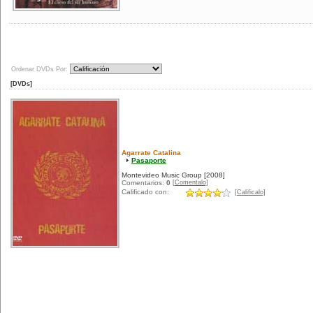
Ordenar DVDs Por:
[DVDs]
Agarrate Catalina
Pasaporte
Montevideo Music Group
[2008]
[Comentalo]
Comentarios:
0
Calificado con:
[Calificalo]